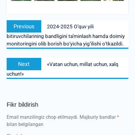
Post
Previous
Previous
2024-2025 О‘quv yili
menyusi
post:
bitiruvchilarining bandligini ta’minlash hamda doimiy
monitoringini olib borish bо‘yicha yig‘ilishi о‘tkazildi.
Next
Next
«Vatan uchun, millat uchun, xalq
post:
uchun!»
Fikr bildirish
Email manzilingiz chop etilmaydi.
Majburiy bandlar
*
bilan belgilangan