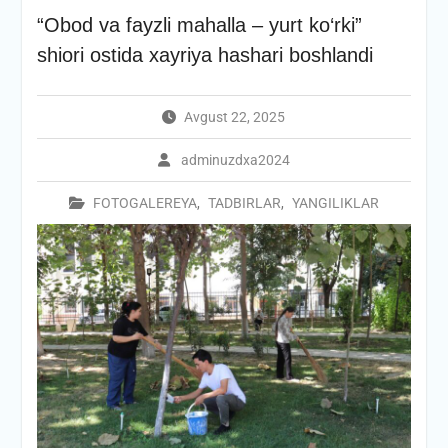
“Obod va fayzli mahalla – yurt ko‘rki”
shiori ostida xayriya hashari boshlandi
Avgust 22, 2025
adminuzdxa2024
FOTOGALEREYA
,
TADBIRLAR
,
YANGILIKLAR