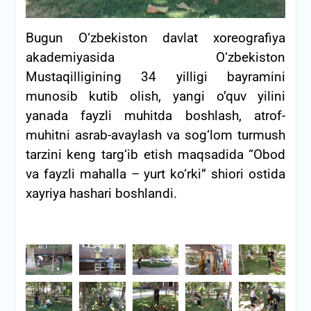
Bugun O‘zbekiston davlat xoreografiya
akademiyasida O‘zbekiston
Mustaqilligining 34 yilligi bayramini
munosib kutib olish, yangi o’quv yilini
yanada fayzli muhitda boshlash, atrof-
muhitni asrab-avaylash va sog‘lom turmush
tarzini keng targ‘ib etish maqsadida “Obod
va fayzli mahalla – yurt ko‘rki” shiori ostida
xayriya hashari boshlandi.