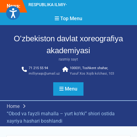
Skip
News:
Diqqat e’lon!
to
Akademiyada “Bitiruvchi –
content
Top Menu
2026” tadbiri bo‘lib o‘tdi
RESPUBLIKA ILMIY-
AMALIY ANJUMANI!!!
O’zbekiston davlat xoreografiya
akademiyasi
rasmiy sayt
71 215 55 94
100031, Toshkent shahar,
milliyraqs@umail.uz
Yusuf Xos Xojib ko‘chasi, 103
Menu
Home
“Obod va fayzli mahalla – yurt ko‘rki” shiori ostida
xayriya hashari boshlandi