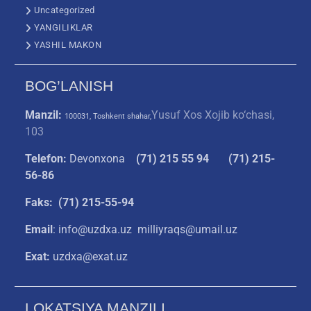
Uncategorized
YANGILIKLAR
YASHIL MAKON
BOG’LANISH
Manzil:
Yusuf Xos Xojib ko‘chasi,
100031, Toshkent shahar,
103
Telefon:
Devonxona
(
71) 215 55 94
(71) 215-
56-86
Faks: (71) 215-55-94
Email
: info@uzdxa.uz milliyraqs@umail.uz
Exat:
uzdxa@exat.uz
LOKATSIYA MANZILI