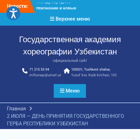
Перейти
Новости:
Международное научное
к
пространство!
содержимому
Верхнее меню
Международное
признание и новые
достижения молодых
Государственная академия
хореографов!
Международное
хореографии Узбекистан
признание и новые
достижения молодых
официальный сайт
хореографов
71 215 55 94
100031, Toshkent shahar,
milliyraqs@umail.uz
Yusuf Xos Xojib ko‘chasi, 103
Меню
Главная
2 ИЮЛЯ — ДЕНЬ ПРИНЯТИЯ ГОСУДАРСТВЕННОГО
ГЕРБА РЕСПУБЛИКИ УЗБЕКИСТАН