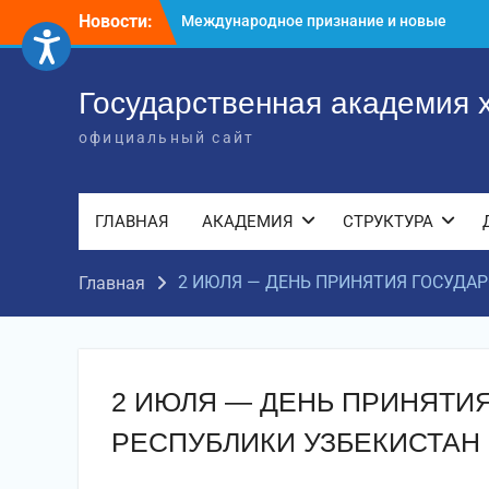
Перейти
Новости:
Международное признание и новые
к
достижения молодых хореографов
содержимому
Международное научное пространство!
Международное признание и новые
Государственная академия 
достижения молодых хореографов!
официальный сайт
ГЛАВНАЯ
АКАДЕМИЯ
СТРУКТУРА
2 ИЮЛЯ — ДЕНЬ ПРИНЯТИЯ ГОСУДА
Главная
2 ИЮЛЯ — ДЕНЬ ПРИНЯТИ
РЕСПУБЛИКИ УЗБЕКИСТАН