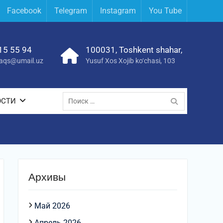
Facebook
Telegram
Instagram
You Tube
15 55 94
100031, Toshkent shahar,
yraqs@umail.uz
Yusuf Xos Xojib ko‘chasi, 103
Поиск
ОСТИ
по:
Архивы
Май 2026
Апрель 2026