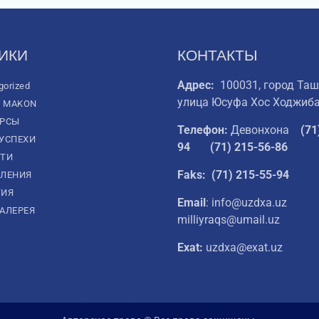
ИКИ
КОНТАКТЫ
Адрес:
100031, город Таш
gorized
улица Юсуфа Хос Ходжиба
L MAKON
УРСЫ
Телефон:
Девонхона
(
71
УСПЕХИ
94
(71) 215-56-86
ТИ
Faks: (71) 215-55-94
ЛЕНИЯ
ТИЯ
Email
: info@uzdxa.uz
АЛЕРЕЯ
milliyraqs@umail.uz
Exat:
uzdxa@exat.uz