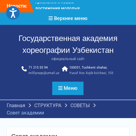
хореографов
Перейти
Новости:
Международное научное
к
пространство!
содержимому
Верхнее меню
Международное
признание и новые
достижения молодых
Государственная академия
хореографов!
хореографии Узбекистан
официальный сайт
71 215 55 94
100031, Toshkent shahar,
milliyraqs@umail.uz
Yusuf Xos Xojib ko‘chasi, 103
Меню
Главная
СТРУКТУРА
СОВЕТЫ
Совет академии