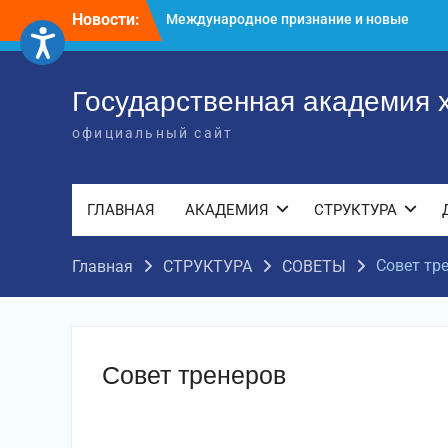
Перейти
достижения молодых хореографов
Новости:
к
Международное научное пространство!
содержимому
Международное признание и новые
достижения молодых хореографов!
Государственная академия 
официальный сайт
ГЛАВНАЯ
АКАДЕМИЯ
СТРУКТУРА
Совет тр
Главная
СТРУКТУРА
СОВЕТЫ
Совет тренеров