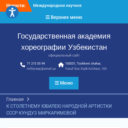
Перейти
Новости:
Международное научное
к
пространство!
содержимому
Верхнее меню
Международное
признание и новые
достижения молодых
Государственная академия
хореографов!
Международное
хореографии Узбекистан
признание и новые
достижения молодых
официальный сайт
хореографов
71 215 55 94
100031, Toshkent shahar,
milliyraqs@umail.uz
Yusuf Xos Xojib ko‘chasi, 103
Меню
Главная
К СТОЛЕТНЕМУ ЮБИЛЕЮ НАРОДНОЙ АРТИСТКИ
СССР КУНДУЗ МИРКАРИМОВОЙ