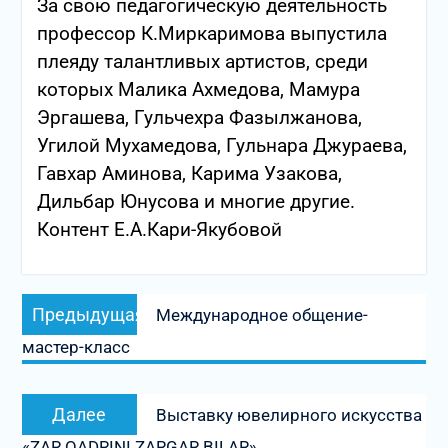
За свою педагогическую деятельность
профессор К.Миркаримова выпустила
плеяду талантливых артистов, среди
которых Малика Ахмедова, Мамура
Эргашева, Гульчехра Фазылжанова,
Угилой Мухамедова, Гульнара Джураева,
Гавхар Аминова, Карима Узакова,
Дильбар Юнусова и многие другие.
Контент Е.А.Кари-Якубовой
Навигация
Предыдущая
Предыдущая
Международное общение-
по
запись:
мастер-класс
записям
Следующая
Далее
Выставку ювелирного искусства
запись:
«ZAR QADRINI ZARGAR BILAR»