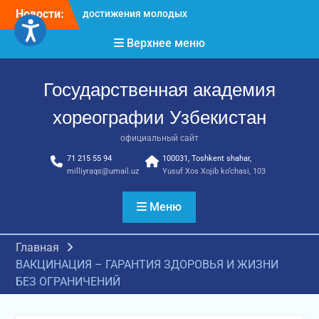
Перейти
Новости:
Международное научное
к
пространство!
содержимому
Верхнее меню
Международное
признание и новые
достижения молодых
Государственная академия
хореографов!
Международное
хореографии Узбекистан
признание и новые
достижения молодых
официальный сайт
хореографов
71 215 55 94
100031, Toshkent shahar,
milliyraqs@umail.uz
Yusuf Xos Xojib ko‘chasi, 103
Меню
Главная
ВАКЦИНАЦИЯ – ГАРАНТИЯ ЗДОРОВЬЯ И ЖИЗНИ
БЕЗ ОГРАНИЧЕНИЙ