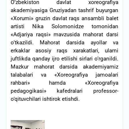
O’zbekiston davlat xoreografiya
akademiyasiga Gruziyadan tashrif buyurgan
«Xorumi» gruzin davlat raqs ansambli balet
artisti Nika Solomonidze tomonidan
«Adjariya raqsi» mavzusida mahorat darsi
o‘tkazildi.
Mahorat darsida ayollar va
erkaklar asosiy raqs xarakatlari, ularni
juftlikda qanday ijro etilishi sirlari o‘rganildi.
Mazkur mahorat darsida akademiyamiz
talabalari va «Xoreografiya jamoalari
rahbari» hamda «Xoreografiya
pedagogikasi» kafedralari professor-
o‘qituvchilari ishtirok etishdi.