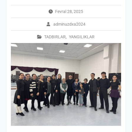
Fevral 28, 2025
adminuzdxa2024
TADBIRLAR
,
YANGILIKLAR