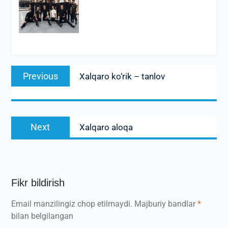
Post
Previous
Previous
Xalqaro ko‘rik – tanlov
menyusi
post:
Next
Next
Xalqaro aloqa
post:
Fikr bildirish
Email manzilingiz chop etilmaydi.
Majburiy bandlar
*
bilan belgilangan