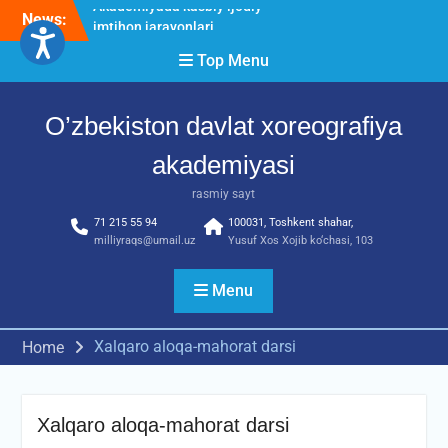
Skip
News:
O’ZBEKISTON DAVLAT
to
XOREOGRAFIYA
content
Top Menu
AKADEMIYASIDA
о‘tkazilgan kasbiy (ijodiy)
imtihonlarning natijalari
O’zbekiston davlat xoreografiya
Diqqat e’lon!
Akademiyada kasbiy ijodiy
akademiyasi
imtihon jarayonlari
rasmiy sayt
71 215 55 94
100031, Toshkent shahar,
milliyraqs@umail.uz
Yusuf Xos Xojib ko‘chasi, 103
Menu
Xalqaro aloqa-mahorat darsi
Home
Xalqaro aloqa-mahorat darsi