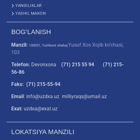
YANGILIKLAR
YASHIL MAKON
BOG’LANISH
Manzil:
Yusuf Xos Xojib ko‘chasi,
100031, Toshkent shahar,
103
Telefon:
Devonxona
(
71) 215 55 94
(71) 215-
56-86
Faks: (71) 215-55-94
Email
: info@uzdxa.uz milliyraqs@umail.uz
Exat:
uzdxa@exat.uz
LOKATSIYA MANZILI