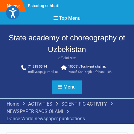
Skip
Psixolog suhbati
News:
to
“Qalqon” jamoasi a’zolari
bilan yig‘ilish o‘tkazildi
content
Top Menu
Bernara Kariyeva “All Life
in Beautiful Dance” will
take place.
State academy of choreography of
Uzbekistan
official site
71 215 55 94
100031, Toshkent shahar,
milliyraqs@umail.uz
Yusuf Xos Xojib ko‘chasi, 103
Menu
Home
ACTIVITIES
SCIENTIFIC ACTIVITY
NEWSPAPER RAQS OLAMI
Dance World newspaper publications