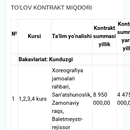
TO’LOV KONTRAKT MIQDORI
Kont
Kontrakt
sum
№
Kursi
Ta’lim yo‘nalishi
summasi
yar
yillik
yil
Bakavlariat: Kunduzgi
Xoreografiya
jamoalari
rahbari,
San’atshunoslik,
8 950
4 47
1
1,2,3,4 kurs
Zamonaviy
000,00
000,
raqs,
Baletmeystr-
rejissor