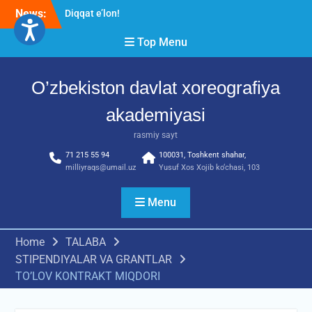
Skip
News:
Diqqat e’lon!
to
Akademiyada “Bitiruvchi –
content
Top Menu
2026” tadbiri bo‘lib o‘tdi
RESPUBLIKA ILMIY-
AMALIY ANJUMANI!!!
O’zbekiston davlat xoreografiya
akademiyasi
rasmiy sayt
71 215 55 94
100031, Toshkent shahar,
milliyraqs@umail.uz
Yusuf Xos Xojib ko‘chasi, 103
Menu
Home
TALABA
STIPENDIYALAR VA GRANTLAR
TO’LOV KONTRAKT MIQDORI