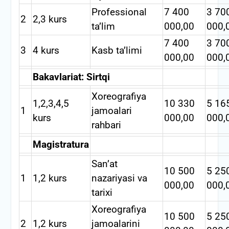
Professional
7 400
3 70
2
2,3 kurs
ta’lim
000,00
000,
7 400
3 70
3
4 kurs
Kasb ta’limi
000,00
000,
Bakavlariat: Sirtqi
Xoreografiya
1,2,3,4,5
10 330
5 16
1
jamoalari
kurs
000,00
000,
rahbari
Magistratura
San’at
10 500
5 25
1
1,2 kurs
nazariyasi va
000,00
000,
tarixi
Xoreografiya
10 500
5 25
2
1,2 kurs
jamoalarini