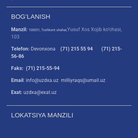
BOG’LANISH
Manzil:
Yusuf Xos Xojib ko‘chasi,
100031, Toshkent shahar,
103
Telefon:
Devonxona
(
71) 215 55 94
(71) 215-
56-86
Faks: (71) 215-55-94
Email
: info@uzdxa.uz milliyraqs@umail.uz
Exat:
uzdxa@exat.uz
LOKATSIYA MANZILI