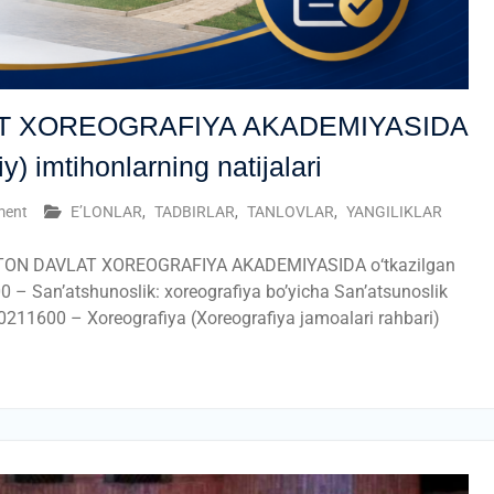
T XOREOGRAFIYA AKADEMIYASIDA
iy) imtihonlarning natijalari
ment
E’LONLAR
,
TADBIRLAR
,
TANLOVLAR
,
YANGILIKLAR
EKISTON DAVLAT XOREOGRAFIYA AKADEMIYASIDA о‘tkazilgan
00 – San’atshunoslik: xoreografiya bo’yicha San’atsunoslik
60211600 – Xoreografiya (Xoreografiya jamoalari rahbari)