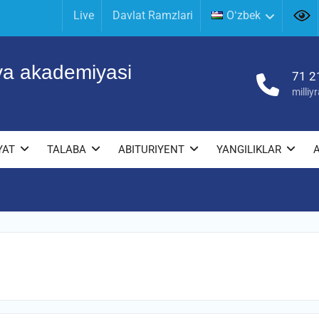
Live
Davlat Ramzlari
Oʻzbek
iya akademiyasi
71 2
milli
YAT
TALABA
ABITURIYENT
YANGILIKLAR