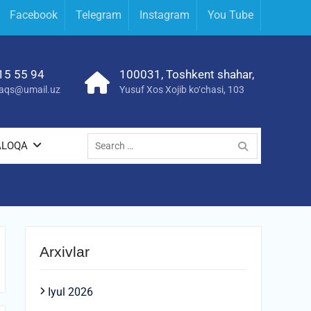
Facebook
Telegram
Instagram
You Tube
15 55 94
100031, Toshkent shahar,
yraqs@umail.uz
Yusuf Xos Xojib ko‘chasi, 103
Search
ALOQA
for:
Arxivlar
Iyul 2026