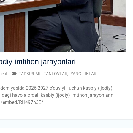
diy imtihon jarayonlari
ment
TADBIRLAR
,
TANLOVLAR
,
YANGILIKLAR
ademiyasida 2026-2027 o‘quv yili uchun kasbiy (ijodiy)
dagi havola orqali kasbiy (ijodiy) imtihon jarayonlarini
sp.ru/embed/RH497n3E/