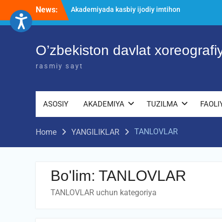
Skip
News:
O’ZBEKISTON DAVLAT XOREOGRAFIYA
to
AKADEMIYASIDA о‘tkazilgan kasbiy
content
(ijodiy) imtihonlarning natijalari
Diqqat e’lon!
O’zbekiston davlat xoreograf
Akademiyada kasbiy ijodiy imtihon
jarayonlari
rasmiy sayt
ASOSIY
AKADEMIYA
TUZILMA
FAOLI
TANLOVLAR
Home
YANGILIKLAR
Bo'lim:
TANLOVLAR
TANLOVLAR uchun kategoriya