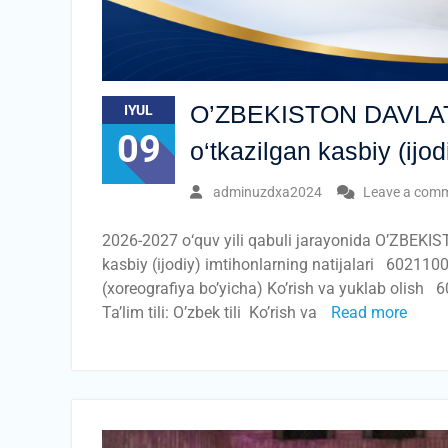
O’ZBEKISTON DAVLA
IYUL
09
о‘tkazilgan kasbiy (ijod
adminuzdxa2024
Leave a com
2026-2027 о‘quv yili qabuli jarayonida O’ZB
kasbiy (ijodiy) imtihonlarning natijalari 602110
(xoreografiya bo’yicha) Ko’rish va yuklab olish 
Ta’lim tili: O’zbek tili Ko’rish va
Read more