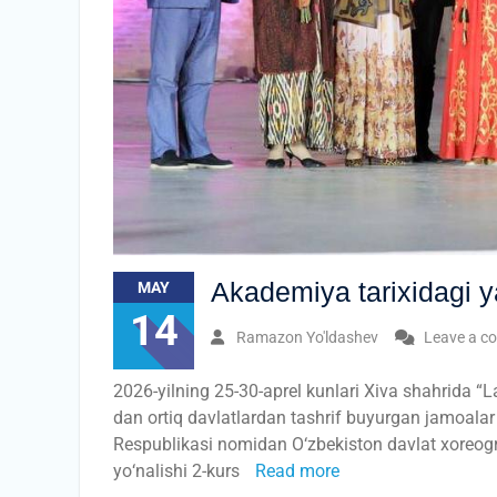
Akademiya tarixidagi ya
MAY
14
Ramazon Yo'ldashev
Leave a c
2026-yilning 25-30-aprel kunlari Xiva shahrida “Laz
dan ortiq davlatlardan tashrif buyurgan jamoalar 
Respublikasi nomidan О‘zbekiston davlat xoreogr
yо‘nalishi 2-kurs
Read more