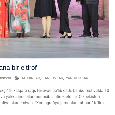
na bir e’tirof
omment
TADBIRLAR
,
TANLOVLAR
,
YANGILIKLAR
gi” III xalqaro raqs festivali bо‘lib о‘tdi. Ushbu festivalda 10
va yakka ijrochilar munosib ishtirok etdilar. О‘zbekiston
afiya akademiyasi “Xoreografiya jamoalari rahbari” ta’lim