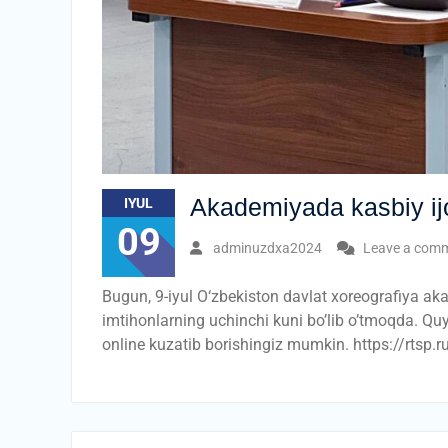
Akademiyada kasbiy ijo
IYUL
09
adminuzdxa2024
Leave a com
Bugun, 9-iyul O‘zbekiston davlat xoreografiya ak
imtihonlarning uchinchi kuni bo’lib o’tmoqda. Quyi
online kuzatib borishingiz mumkin. https://rt