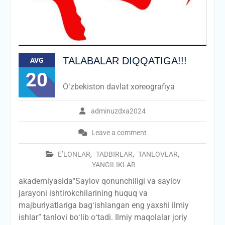
TALABALAR DIQQATIGA!!!
AVG
20
Oʻzbekiston davlat xoreografiya
adminuzdxa2024
Leave a comment
E’LONLAR
,
TADBIRLAR
,
TANLOVLAR
,
YANGILIKLAR
akademiyasida“Saylov qonunchiligi va saylov
jarayoni ishtirokchilarining huquq va
majburiyatlariga bagʻishlangan eng yaxshi ilmiy
ishlar” tanlovi boʻlib oʻtadi. Ilmiy maqolalar joriy