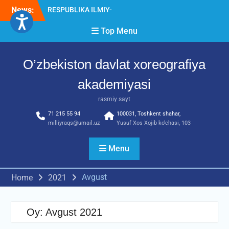
Skip
News:
Diqqat e’lon!
to
Akademiyada “Bitiruvchi –
content
Top Menu
2026” tadbiri bo‘lib o‘tdi
RESPUBLIKA ILMIY-
AMALIY ANJUMANI!!!
O’zbekiston davlat xoreografiya
akademiyasi
rasmiy sayt
71 215 55 94
100031, Toshkent shahar,
milliyraqs@umail.uz
Yusuf Xos Xojib ko‘chasi, 103
Menu
Avgust
Home
2021
Oy:
Avgust 2021