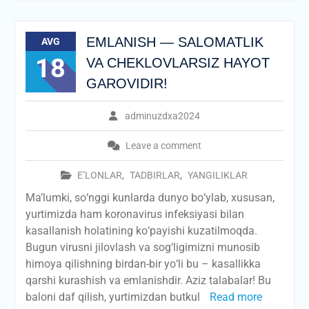
EMLANISH — SALOMATLIK
AVG
18
VA CHEKLOVLARSIZ HAYOT
GAROVIDIR!
adminuzdxa2024
Leave a comment
E’LONLAR
,
TADBIRLAR
,
YANGILIKLAR
Ma’lumki, sо‘nggi kunlarda dunyo bо‘ylab, xususan,
yurtimizda ham koronavirus infeksiyasi bilan
kasallanish holatining kо‘payishi kuzatilmoqda.
Bugun virusni jilovlash va sog‘ligimizni munosib
himoya qilishning birdan-bir yо‘li bu – kasallikka
qarshi kurashish va emlanishdir. Aziz talabalar! Bu
baloni daf qilish, yurtimizdan butkul
Read more