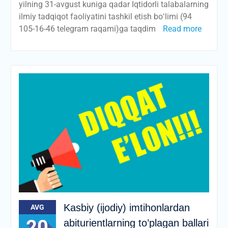
yilning 31-avgust kuniga qadar Iqtidorli talabalarning
ilmiy tadqiqot faoliyatini tashkil etish boʻlimi (94
105-16-46 telegram raqami)ga taqdim
Read more
Kasbiy (ijodiy) imtihonlardan
AVG
20
abiturientlarning to’plagan ballari