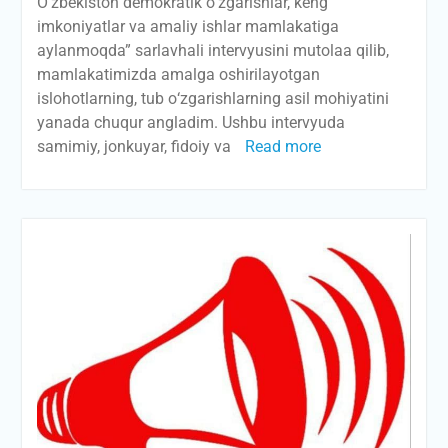
О‘zbekiston demokratik о‘zgarishlar, keng
imkoniyatlar va amaliy ishlar mamlakatiga
aylanmoqda” sarlavhali intervyusini mutolaa qilib,
mamlakatimizda amalga oshirilayotgan
islohotlarning, tub о‘zgarishlarning asil mohiyatini
yanada chuqur angladim. Ushbu intervyuda
samimiy, jonkuyar, fidoiy va
Read more