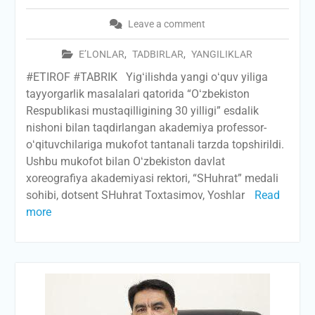
Leave a comment
E’LONLAR
,
TADBIRLAR
,
YANGILIKLAR
#ETIROF #TABRIK Yigʻilishda yangi oʻquv yiliga
tayyorgarlik masalalari qatorida “Oʻzbekiston
Respublikasi mustaqilligining 30 yilligi” esdalik
nishoni bilan taqdirlangan akademiya professor-
oʻqituvchilariga mukofot tantanali tarzda topshirildi.
Ushbu mukofot bilan Oʻzbekiston davlat
xoreografiya akademiyasi rektori, “SHuhrat” medali
sohibi, dotsent SHuhrat Toxtasimov, Yoshlar
Read
more