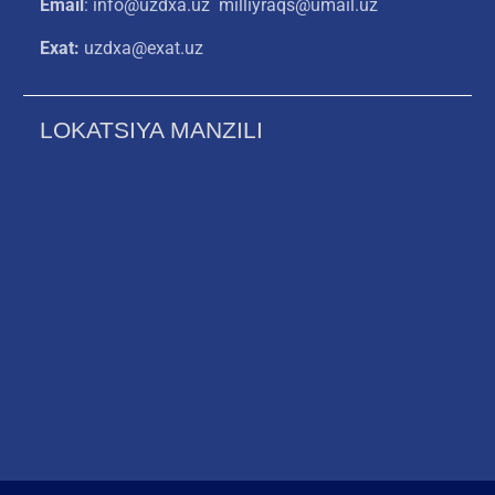
Email
: info@uzdxa.uz milliyraqs@umail.uz
Exat:
uzdxa@exat.uz
LOKATSIYA MANZILI