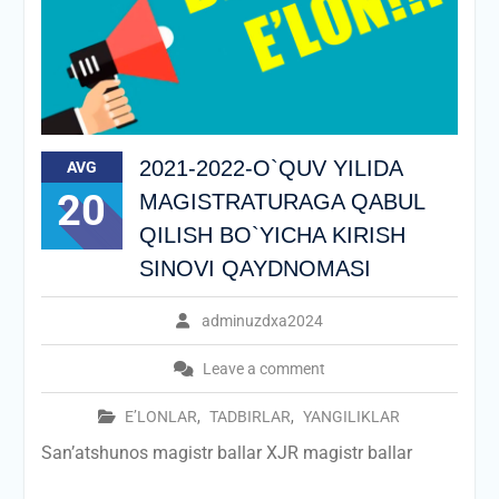
2021-2022-O`QUV YILIDA
AVG
20
MAGISTRATURAGA QABUL
QILISH BO`YICHA KIRISH
SINOVI QAYDNOMASI
adminuzdxa2024
Leave a comment
E’LONLAR
,
TADBIRLAR
,
YANGILIKLAR
San’atshunos magistr ballar XJR magistr ballar