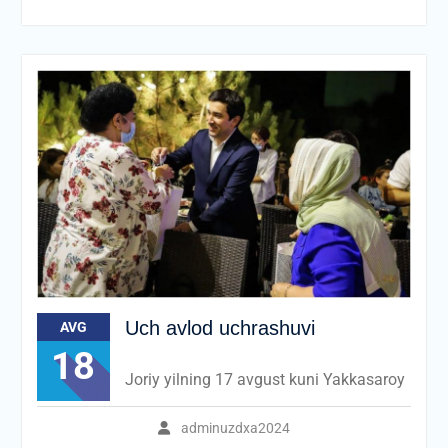
Uch avlod uchrashuvi
AVG
18
Joriy yilning 17 avgust kuni Yakkasaroy
adminuzdxa2024