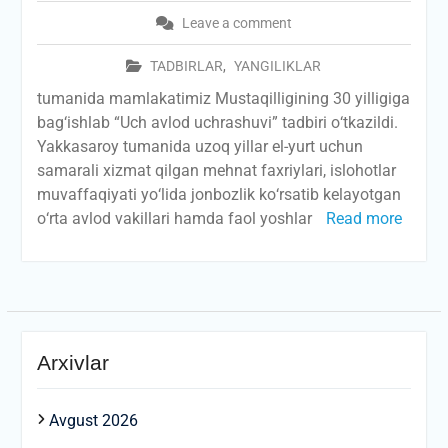
Leave a comment
TADBIRLAR
,
YANGILIKLAR
tumanida mamlakatimiz Mustaqilligining 30 yilligiga
bag‘ishlab “Uch avlod uchrashuvi” tadbiri о‘tkazildi.
Yakkasaroy tumanida uzoq yillar el-yurt uchun
samarali xizmat qilgan mehnat faxriylari, islohotlar
muvaffaqiyati yо‘lida jonbozlik kо‘rsatib kelayotgan
о‘rta avlod vakillari hamda faol yoshlar
Read more
Arxivlar
Avgust 2026