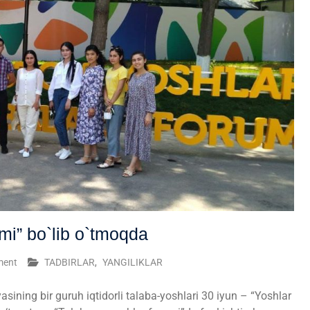
umi” bo`lib o`tmoqda
ment
TADBIRLAR
,
YANGILIKLAR
ining bir guruh iqtidorli talaba-yoshlari 30 iyun – “Yoshlar