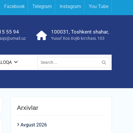
Facebook
Telegram
Instagram
You Tube
15 55 94
100031, Toshkent shahar,
yraqs@umail.uz
Yusuf Xos Xojib ko‘chasi, 103
Search
ALOQA
for:
Arxivlar
Avgust 2026