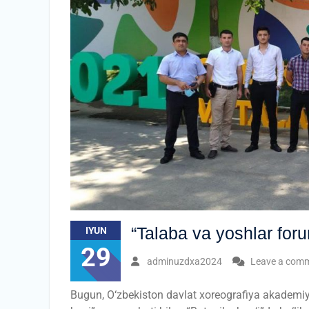
“Talaba va yoshlar for
IYUN
29
adminuzdxa2024
Leave a com
Bugun, О‘zbekiston davlat xoreografiya akademiyas