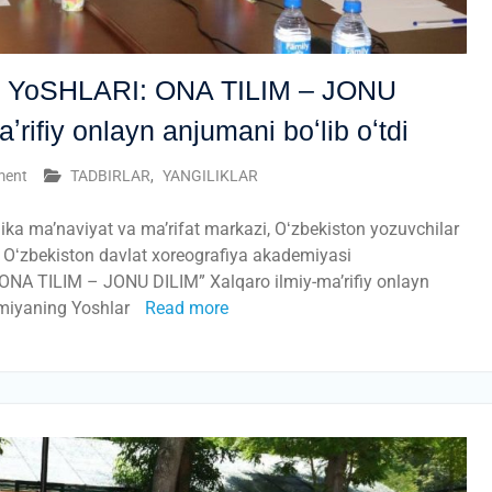
 YoSHLARI: ONA TILIM – JONU
ʼrifiy onlayn anjumani boʻlib oʻtdi
ment
TADBIRLAR
,
YANGILIKLAR
ka maʼnaviyat va maʼrifat markazi, Oʻzbekiston yozuvchilar
a Oʻzbekiston davlat xoreografiya akademiyasi
A TILIM – JONU DILIM” Xalqaro ilmiy-maʼrifiy onlayn
emiyaning Yoshlar
Read more