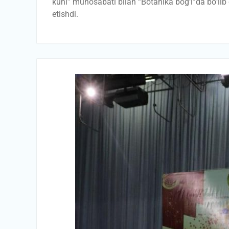
kuni” munosabati bilan “Botanika bog‘i”da bо‘lib 
etishdi.