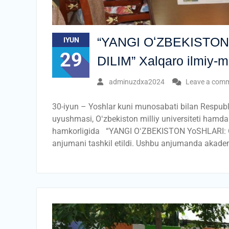
“YANGI OʻZBEKISTON
IYUN
29
DILIM” Xalqaro ilmiy-ma
adminuzdxa2024
Leave a com
30-iyun – Yoshlar kuni munosabati bilan Respubli
uyushmasi, Oʻzbekiston milliy universiteti hamd
hamkorligida “YANGI OʻZBEKISTON YoSHLARI: ON
anjumani tashkil etildi. Ushbu anjumanda akad