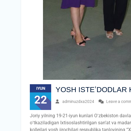
YOSH ISTEʼDODLAR 
IYUN
22
adminuzdxa2024
Leave a com
Joriy yilning 19-21-iyun kunlari Oʻzbekiston davl
oʻtkaziladigan Ixtisoslashtirilgan sanʼat va mada
kollejlari yosh ijrochilari respublika tanlovining 