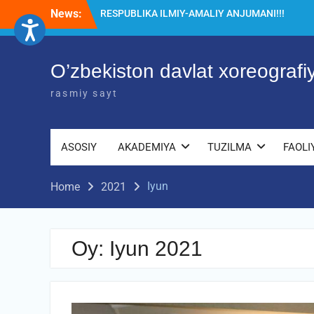
Skip
News:
Diqqat e’lon!
to
Akademiyada “Bitiruvchi – 2026” tadbiri
content
bo‘lib o‘tdi
RESPUBLIKA ILMIY-AMALIY ANJUMANI!!!
O’zbekiston davlat xoreograf
rasmiy sayt
ASOSIY
AKADEMIYA
TUZILMA
FAOLI
Iyun
Home
2021
Oy:
Iyun 2021