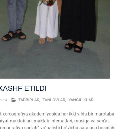
KASHF ETILDI
ment
TADBIRLAR
,
TANLOVLAR
,
YANGILIKLAR
at xoreografiya akademiyasida har ikki yilda bir marotaba
niyat maktablari, maktab-internatlari, musiqa va sanʼat
“Xoreografiya sanʼati” yoʻnalishi boʻyicha saralash bosqichi