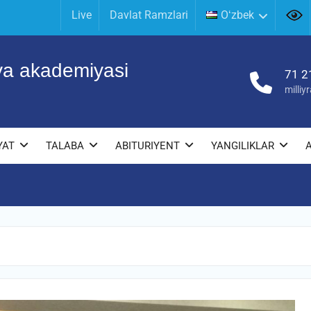
Live
Davlat Ramzlari
Oʻzbek
iya akademiyasi
71 2
milli
YAT
TALABA
ABITURIYENT
YANGILIKLAR