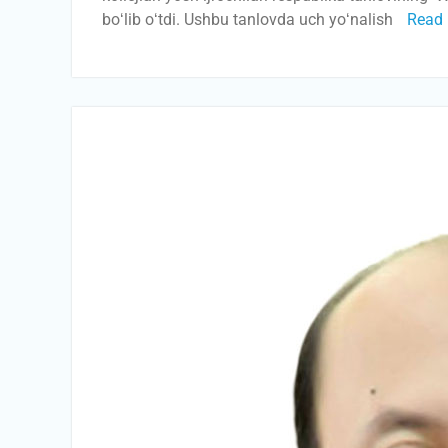
boʻlib oʻtdi. Ushbu tanlovda uch yoʻnalish
Read