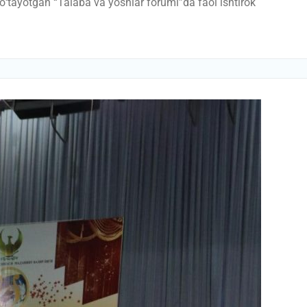
о‘tayotgan “Talaba va yoshlar forumi”da faol ishtirok