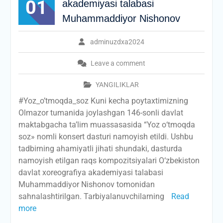
01
akademiyasi talabasi
Muhammaddiyor Nishonov
adminuzdxa2024
Leave a comment
YANGILIKLAR
#Yoz_o’tmoqda_soz Kuni kecha poytaxtimizning
Olmazor tumanida joylashgan 146-sonli davlat
maktabgacha ta’lim muassasasida “Yoz о‘tmoqda
soz» nomli konsert dasturi namoyish etildi. Ushbu
tadbirning ahamiyatli jihati shundaki, dasturda
namoyish etilgan raqs kompozitsiyalari О‘zbekiston
davlat xoreografiya akademiyasi talabasi
Muhammaddiyor Nishonov tomonidan
sahnalashtirilgan. Tarbiyalanuvchilarning
Read
more