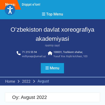
Skip
News:
Diqqat e’lon!
to
Akademiyada “Bitiruvchi –
content
Top Menu
2026” tadbiri bo‘lib o‘tdi
RESPUBLIKA ILMIY-
AMALIY ANJUMANI!!!
O’zbekiston davlat xoreografiya
akademiyasi
rasmiy sayt
71 215 55 94
100031, Toshkent shahar,
milliyraqs@umail.uz
Yusuf Xos Xojib ko‘chasi, 103
Menu
Avgust
Home
2022
Oy:
Avgust 2022