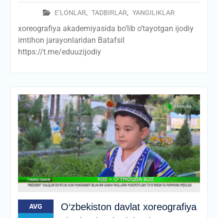
E’LONLAR
,
TADBIRLAR
,
YANGILIKLAR
xoreografiya akademiyasida bo‘lib o‘tayotgan ijodiy
imtihon jarayonlaridan Batafsil
https://t.me/eduuzijodiy
О‘zbekiston davlat xoreografiya
AVG