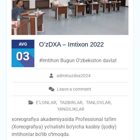
O’zDXA – Imtixon 2022
AVG
03
#Imtihon Bugun O’zbekiston davlat
adminuzdxa2024
Leave a comment
E’LONLAR
,
TADBIRLAR
,
TANLOVLAR
,
YANGILIKLAR
xoreografiya akademiyasida Professional ta’lim
(Xoreografiya) yo’nalishi bo’yicha kasbiy (ijodiy)
imtihonlar bo’lib o’tmoqda.