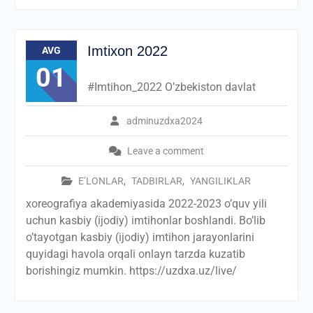
Imtixon 2022
AVG
01
#Imtihon_2022 O’zbekiston davlat
adminuzdxa2024
Leave a comment
E’LONLAR
,
TADBIRLAR
,
YANGILIKLAR
xoreografiya akademiyasida 2022-2023 o’quv yili
uchun kasbiy (ijodiy) imtihonlar boshlandi. Bo’lib
o’tayotgan kasbiy (ijodiy) imtihon jarayonlarini
quyidagi havola orqali onlayn tarzda kuzatib
borishingiz mumkin. https://uzdxa.uz/live/