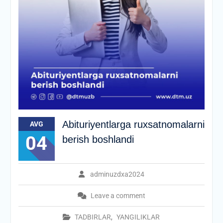
Abituriyentlarga ruxsatnomalarni
AVG
04
berish boshlandi
adminuzdxa2024
Leave a comment
TADBIRLAR
,
YANGILIKLAR