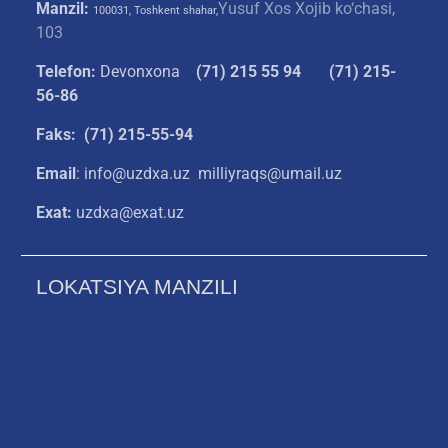
Manzil:
Yusuf Xos Xojib ko‘chasi,
100031, Toshkent shahar,
103
Telefon:
Devonxona
(
71) 215 55 94
(71) 215-
56-86
Faks: (71) 215-55-94
Email
: info@uzdxa.uz milliyraqs@umail.uz
Exat:
uzdxa@exat.uz
LOKATSIYA MANZILI