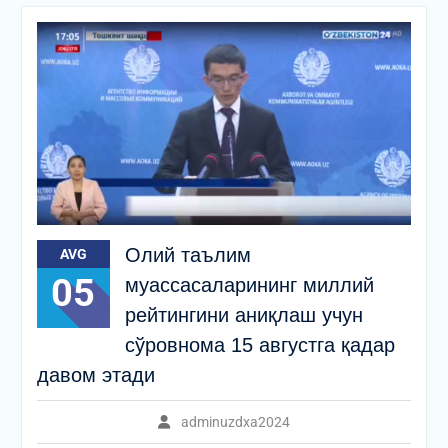
Олий таълим
AVG
05
муассасаларининг миллий
рейтингини аниқлаш учун
сўровнома 15 августга қадар
давом этади
adminuzdxa2024