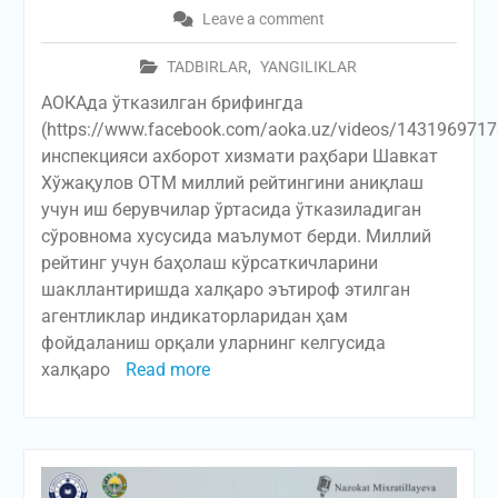
Leave a comment
TADBIRLAR
,
YANGILIKLAR
АОКАда ўтказилган брифингда
(https://www.facebook.com/aoka.uz/videos/14319697
инспекцияси ахборот хизмати раҳбари Шавкат
Хўжақулов ОТМ миллий рейтингини аниқлаш
учун иш берувчилар ўртасида ўтказиладиган
сўровнома хусусида маълумот берди. Миллий
рейтинг учун баҳолаш кўрсаткичларини
шакллантиришда халқаро эътироф этилган
агентликлар индикаторларидан ҳам
фойдаланиш орқали уларнинг келгусида
халқаро
Read more