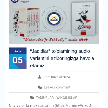
“Jadidlar” to’plamining audio
AVG
05
variantini e’tiboringizga havola
etamiz!
adminuzdxa2024
Leave a comment
TADBIRLAR
,
YANGILIKLAR
Oliy va oʻrta maxsus taʼlim (https://t.me/+VnxqO-