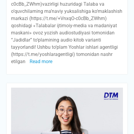
c0cBb_ZWhm)vazirligi huzuridagi Talaba va
o‘quvchilarning ma’naviy yuksalishiga ko‘maklashish
markazi (https://t.me/+VnxqO-c0cBb_ZWhm)
qoshidagi «Talabalar ijtimoiy-media va madaniyat
maskani» ovoz yozish audiostudiyasi tomonidan
“Jadidlar” to‘plamining audio kitob varianti
tayyorlandi! Ushbu to‘plam Yoshlar ishlari agentligi
(https://t.me/yoshlaragentligi) tomonidan nashr
etilgan
Read more