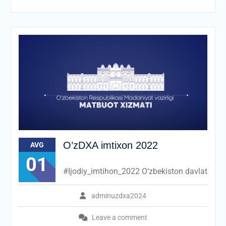
O’zDXA imtixon 2022
AVG
01
#Ijodiy_imtihon_2022 O‘zbekiston davlat
adminuzdxa2024
Leave a comment