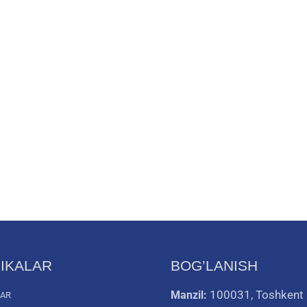
IKALAR
BOG’LANISH
100031, Toshkent
Manzil:
LAR