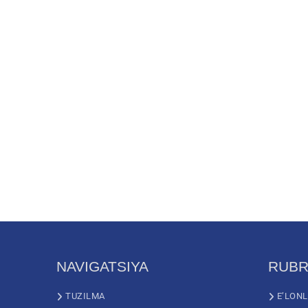
NAVIGATSIYA
RUBR
TUZILMA
E’LON