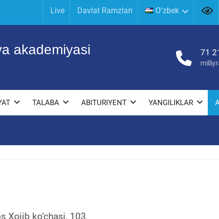
Live
Davlat Ramzlari
Oʻzbek
iya akademiyasi
71 2
milli
YAT
TALABA
ABITURIYENT
YANGILIKLAR
s Xojib ko‘chasi, 103