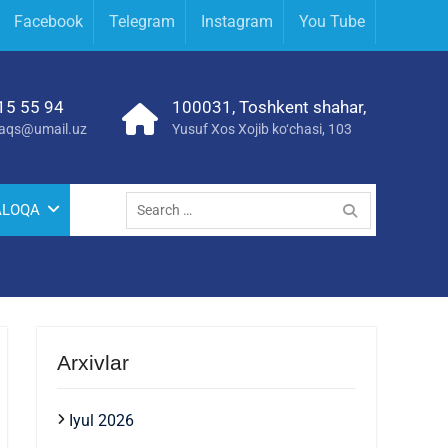
Facebook
Telegram
Instagram
You Tube
15 55 94
100031, Toshkent shahar,
yraqs@umail.uz
Yusuf Xos Xojib ko‘chasi, 103
ALOQA
Arxivlar
Iyul 2026