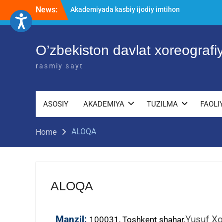
News:
O’ZBEKISTON DAVLAT XOREOGRAFIYA
AKADEMIYASIDA о‘tkazilgan kasbiy
(ijodiy) imtihonlarning natijalari
Diqqat e’lon!
O’zbekiston davlat xoreograf
rasmiy sayt
ASOSIY
AKADEMIYA
TUZILMA
FAOLI
ALOQA
Home
ALOQA
Manzil:
Yusuf Xo
100031, Toshkent shahar,