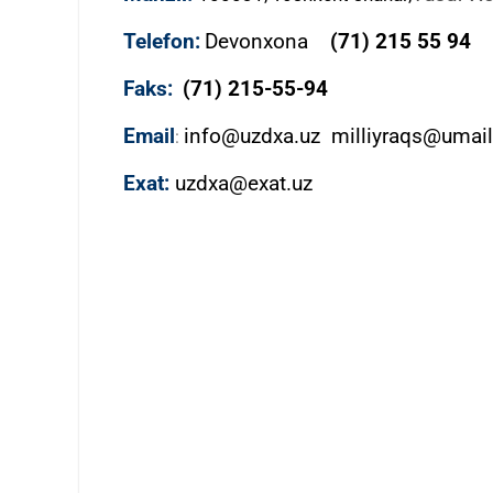
Telefon:
Devonxona
(
71) 215 55 94
Faks:
(71) 215-55-94
Email
info@uzdxa.uz milliyraqs@umai
:
Exat:
uzdxa@exat.uz