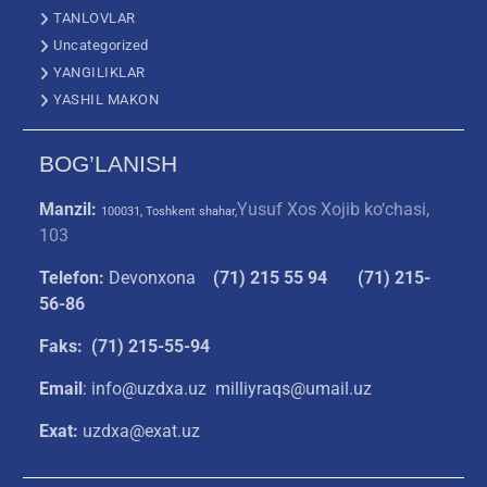
TANLOVLAR
Uncategorized
YANGILIKLAR
YASHIL MAKON
BOG’LANISH
Manzil:
Yusuf Xos Xojib ko‘chasi,
100031, Toshkent shahar,
103
Telefon:
Devonxona
(
71) 215 55 94
(71) 215-
56-86
Faks: (71) 215-55-94
Email
: info@uzdxa.uz milliyraqs@umail.uz
Exat:
uzdxa@exat.uz