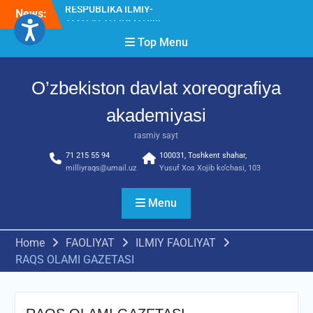
Skip
News:
Diqqat e’lon!
to
Akademiyada “Bitiruvchi –
content
Top Menu
2026” tadbiri bo‘lib o‘tdi
O’zbekiston davlat xoreografiya
akademiyasi
rasmiy sayt
71 215 55 94
100031, Toshkent shahar,
milliyraqs@umail.uz
Yusuf Xos Xojib ko‘chasi, 103
Menu
Home
FAOLIYAT
ILMIY FAOLIYAT
RAQS OLAMI GAZETASI