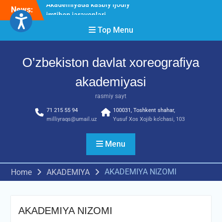
imtihon jarayonlari
Skip
News:
O’ZBEKISTON DAVLAT
to
XOREOGRAFIYA
content
Top Menu
AKADEMIYASIDA
о‘tkazilgan kasbiy (ijodiy)
imtihonlarning natijalari
O’zbekiston davlat xoreografiya
Diqqat e’lon!
akademiyasi
rasmiy sayt
71 215 55 94
100031, Toshkent shahar,
milliyraqs@umail.uz
Yusuf Xos Xojib ko‘chasi, 103
Menu
AKADEMIYA NIZOMI
Home
AKADEMIYA
AKADEMIYA NIZOMI