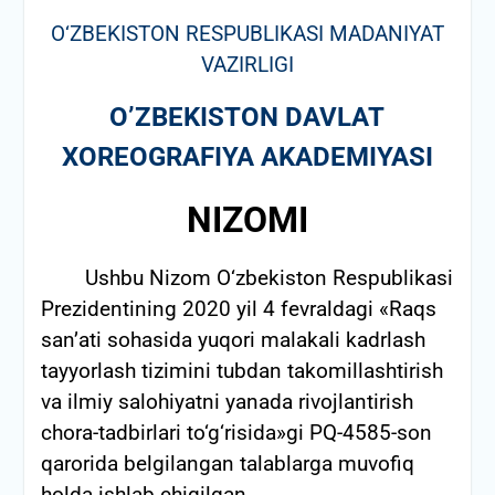
O‘ZBEKISTON RESPUBLIKASI MADANIYAT
VAZIRLIGI
O’ZBEKISTON DAVLAT
XOREOGRAFIYA AKADEMIYASI
NIZOMI
Ushbu Nizom O‘zbekiston Respublikasi
Prezidentining 2020 yil 4 fevraldagi «Raqs
san’ati sohasida yuqori malakali kadrlash
tayyorlash tizimini tubdan takomillashtirish
va ilmiy salohiyatni yanada rivojlantirish
chora-tadbirlari to‘g‘risida»gi PQ-4585-son
qarorida belgilangan talablarga muvofiq