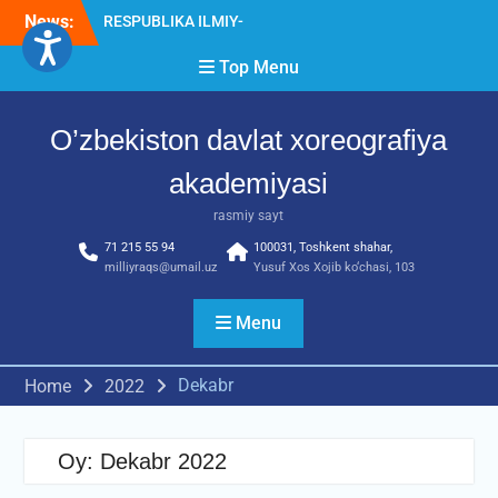
Skip
RESPUBLIKA ILMIY-
News:
AMALIY ANJUMANI!!!
to
Diqqat e’lon!
content
Top Menu
Akademiyada “Bitiruvchi –
2026” tadbiri bo‘lib o‘tdi
O’zbekiston davlat xoreografiya
akademiyasi
rasmiy sayt
71 215 55 94
100031, Toshkent shahar,
milliyraqs@umail.uz
Yusuf Xos Xojib ko‘chasi, 103
Menu
Dekabr
Home
2022
Oy:
Dekabr 2022