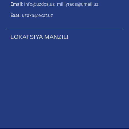
Email
: info@uzdxa.uz milliyraqs@umail.uz
Exat:
uzdxa@exat.uz
LOKATSIYA MANZILI