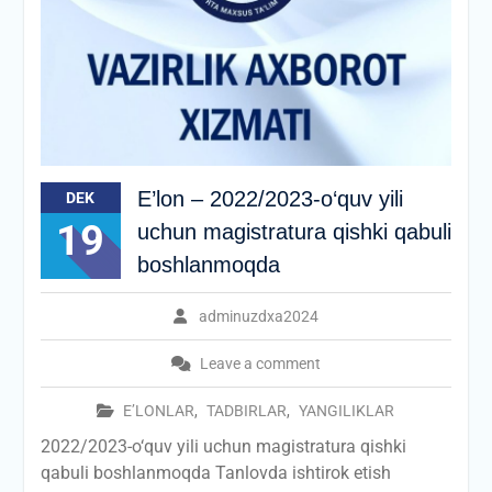
E’lon – 2022/2023-o‘quv yili
DEK
19
uchun magistratura qishki qabuli
boshlanmoqda
adminuzdxa2024
Leave a comment
E’LONLAR
,
TADBIRLAR
,
YANGILIKLAR
2022/2023-o‘quv yili uchun magistratura qishki
qabuli boshlanmoqda Tanlovda ishtirok etish