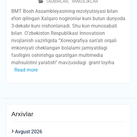
TADBIRLAR
,
YANGILIKLAR
BMT Bosh Assambleyasining rezolyutsiyasi bilan
e’lon qilingan Xalqaro nogironlar kuni butun dunyoda
3-dekabr kuni nishonlanadi. Shu kun munosabati
bilan O’zbekiston Respublikasi Innovatsion
rivojlanish vazirligida “Xoreografiya san’ati orqali
imkoniyati cheklangan bolalarni jamiyatdagi
faolligini oshirishga qaratilgan multimedia
mahsulotini yaratish” mavzusidagi grant loyiha
Read more
Arxivlar
Avgust 2026