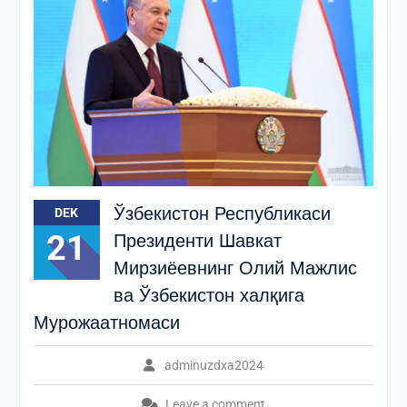
Ўзбекистон Республикаси
DEK
21
Президенти Шавкат
Мирзиёевнинг Олий Мажлис
ва Ўзбекистон халқига
Мурожаатномаси
adminuzdxa2024
Leave a comment