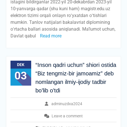
istagini bildirganlar 2022-yil 20-dekabrdan 2023-yil
10-yanvarga qadar (shu kuni ham) magistr.edu.uz
elektron tizimi orqali onlayn roʻyxatdan oʻtishlari
mumkin. Tanlov natijalari bakalavriat diplomining
oʻrtacha ballari asosida aniqlanadi. Ma’lumot uchun,
Davlat qabul
Read more
“Inson qadri uchun” shiori ostida
DEK
03
“Biz tengmiz-bir jamoamiz” deb
nomlangan ilmiy-ijodiy tadbir
bo’lib o’tdi
adminuzdxa2024
Leave a comment