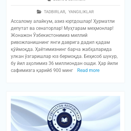
TADBIRLAR
,
YANGILIKLAR
Ассалому алайкум, азиз юртдошлар! Ҳурматли
депутат ва сенаторлар! Муҳтарам меҳмонлар!
Жонажон Ўзбекистонимиз миллий
ривожланишнинг янги даврига дадил қадам
қўймоқда. Ҳаётимизнинг барча жабҳаларида
улкан ўзгаришлар юз бермоқда. Беҳисоб шукур,
бу йил аҳолимиз 36 миллиондан ошди. Ҳар йили
сафимизга қарийб 900 минг
Read more