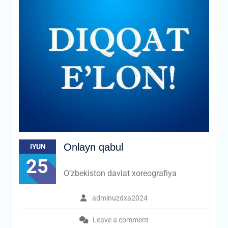
Onlayn qabul
IYUN
25
O’zbekiston davlat xoreografiya
adminuzdxa2024
Leave a comment