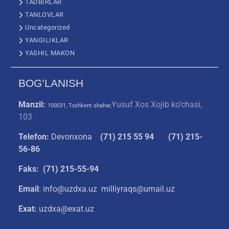
TADBIRLAR
TANLOVLAR
Uncategorized
YANGILIKLAR
YASHIL MAKON
BOG’LANISH
Manzil:
Yusuf Xos Xojib ko‘chasi,
100031, Toshkent shahar,
103
Telefon:
Devonxona
(
71) 215 55 94
(71) 215-
56-86
Faks: (71) 215-55-94
Email
: info@uzdxa.uz milliyraqs@umail.uz
Exat:
uzdxa@exat.uz