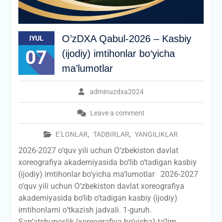
O’zDXA Qabul-2026 – Kasbiy
IYUL
07
(ijodiy) imtihonlar bo‘yicha
ma’lumotlar
adminuzdxa2024
Leave a comment
E’LONLAR
,
TADBIRLAR
,
YANGILIKLAR
2026-2027 o‘quv yili uchun O‘zbekiston davlat
xoreografiya akademiyasida bo‘lib o‘tadigan kasbiy
(ijodiy) imtihonlar bo‘yicha ma’lumotlar 2026-2027
o‘quv yili uchun O‘zbekiston davlat xoreografiya
akademiyasida bo‘lib o‘tadigan kasbiy (ijodiy)
imtihonlarni о‘tkazish jadvali. 1-guruh.
San’atshunoslik (xoreografiya bo’yicha) ta’lim