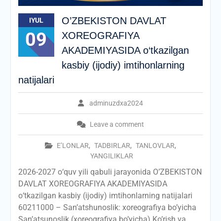
O’ZBEKISTON DAVLAT
IYUL
09
XOREOGRAFIYA
AKADEMIYASIDA о‘tkazilgan
kasbiy (ijodiy) imtihonlarning
natijalari
adminuzdxa2024
Leave a comment
E’LONLAR
,
TADBIRLAR
,
TANLOVLAR
,
YANGILIKLAR
2026-2027 о‘quv yili qabuli jarayonida O’ZBEKISTON
DAVLAT XOREOGRAFIYA AKADEMIYASIDA
о‘tkazilgan kasbiy (ijodiy) imtihonlarning natijalari
60211000 – San’atshunoslik: xoreografiya bo’yicha
San’atsunoslik (xoreografiya bo’yicha) Ko’rish va