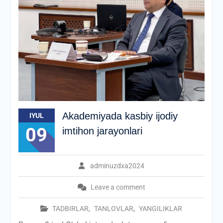
Akademiyada kasbiy ijodiy
IYUL
09
imtihon jarayonlari
adminuzdxa2024
Leave a comment
TADBIRLAR
,
TANLOVLAR
,
YANGILIKLAR