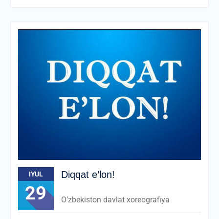
Diqqat e’lon!
IYUL
29
O’zbekiston davlat xoreografiya