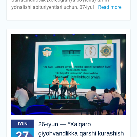
yo‘nalishi abituriyentlari uchun. 07-iyul
Read more
26-iyun — “Xalqaro
IYUN
27
giyohvandlikka qarshi kurashish