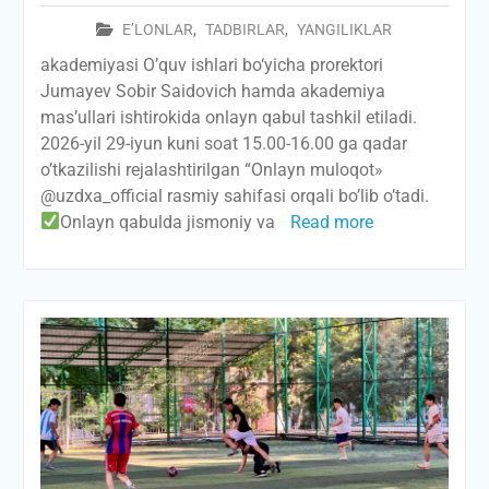
E’LONLAR
,
TADBIRLAR
,
YANGILIKLAR
akademiyasi O’quv ishlari bo‘yicha prorektori
Jumayev Sobir Saidovich hamda akademiya
mas’ullari ishtirokida onlayn qabul tashkil etiladi.
2026-yil 29-iyun kuni soat 15.00-16.00 ga qadar
o’tkazilishi rejalashtirilgan “Onlayn muloqot»
@uzdxa_official rasmiy sahifasi orqali bo’lib o’tadi.
Onlayn qabulda jismoniy va
Read more