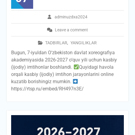
adminuzdxa2024
Leave a comment
TADBIRLAR
,
YANGILIKLAR
Bugun, 7-iyuldan O‘zbekiston davlat xoreografiya
akademiyasida 2026-2027 o‘quv yili uchun kasbiy
(ijodiy) imtihonlar boshlandi.
Quyidagi havola
orqali kasbiy (ijodiy) imtihon jarayonlarini online
kuzatib borishingiz mumkin.
https://rtsp.ru/embed/RH497n3E/