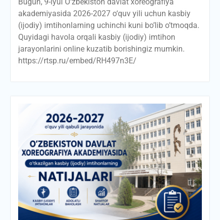
Bugun, 9-iyul O‘zbekiston davlat xoreografiya
akademiyasida 2026-2027 o‘quv yili uchun kasbiy
(ijodiy) imtihonlarning uchinchi kuni bo’lib o’tmoqda.
Quyidagi havola orqali kasbiy (ijodiy) imtihon
jarayonlarini online kuzatib borishingiz mumkin.
https://rtsp.ru/embed/RH497n3E/