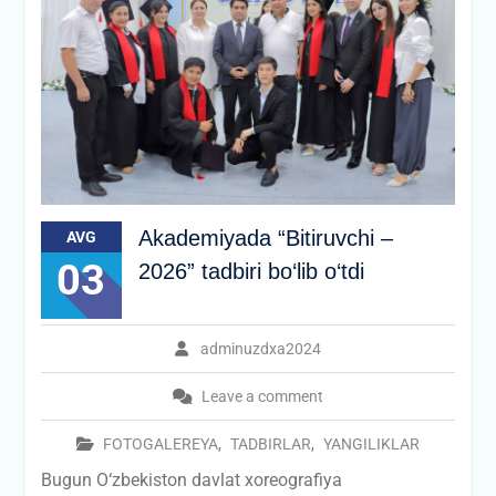
Akademiyada “Bitiruvchi –
AVG
03
2026” tadbiri bo‘lib o‘tdi
adminuzdxa2024
Leave a comment
FOTOGALEREYA
,
TADBIRLAR
,
YANGILIKLAR
Bugun O‘zbekiston davlat xoreografiya