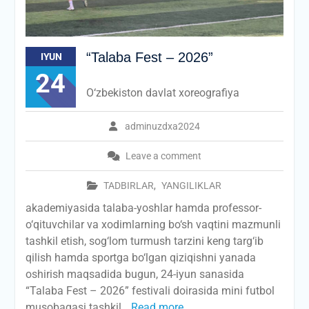
“Talaba Fest – 2026”
IYUN
24
O‘zbekiston davlat xoreografiya
adminuzdxa2024
Leave a comment
TADBIRLAR
,
YANGILIKLAR
akademiyasida talaba-yoshlar hamda professor-
o‘qituvchilar va xodimlarning bo‘sh vaqtini mazmunli
tashkil etish, sog‘lom turmush tarzini keng targ‘ib
qilish hamda sportga bo‘lgan qiziqishni yanada
oshirish maqsadida bugun, 24-iyun sanasida
“Talaba Fest – 2026” festivali doirasida mini futbol
musobaqasi tashkil
Read more