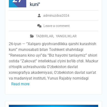
kuni”
adminuzdxa2024
Leave a comment
TADBIRLAR
,
YANGILIKLAR
26-iyun — “Xalqaro giyohvandlikka qarshi kurashish
kuni” munosabati bilan Toshkent shahridagi
“Renesans kino uyi”da “Biz hayotni tanlaymiz” shiori
ostida “Zakovat” intellektual o‘yini bo‘lib o‘tdi. Mazkur
o’rtoqlik uchrashuvida O‘zbekiston davlat
xoreografiya akademiyasi, O‘zbekiston davlat san’at
va madaniyat instituti, Yunus Rajabiy nomidagi
Read more