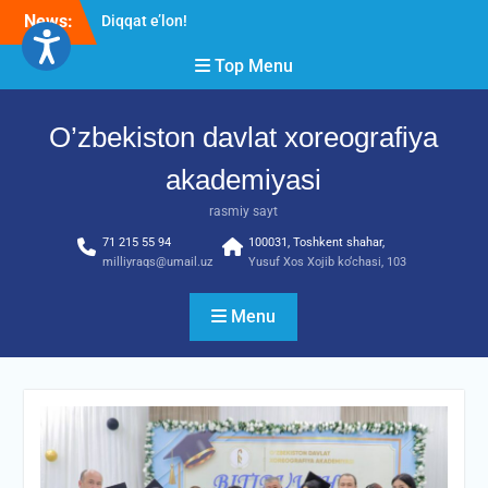
Skip
News:
Diqqat e’lon!
to
Akademiyada “Bitiruvchi –
content
Top Menu
2026” tadbiri bo‘lib o‘tdi
RESPUBLIKA ILMIY-
AMALIY ANJUMANI!!!
O’zbekiston davlat xoreografiya
akademiyasi
rasmiy sayt
71 215 55 94
100031, Toshkent shahar,
milliyraqs@umail.uz
Yusuf Xos Xojib ko‘chasi, 103
Menu
YANGILIKLAR