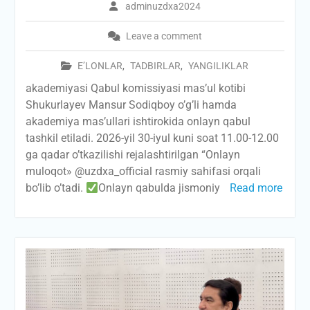
adminuzdxa2024
Leave a comment
E’LONLAR
,
TADBIRLAR
,
YANGILIKLAR
akademiyasi Qabul komissiyasi mas’ul kotibi
Shukurlayev Mansur Sodiqboy o’g’li hamda
akademiya mas’ullari ishtirokida onlayn qabul
tashkil etiladi. 2026-yil 30-iyul kuni soat 11.00-12.00
ga qadar o’tkazilishi rejalashtirilgan “Onlayn
muloqot» @uzdxa_official rasmiy sahifasi orqali
bo’lib o’tadi.
Onlayn qabulda jismoniy
Read more