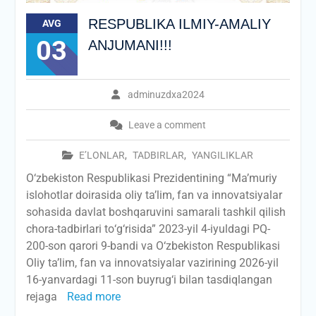
RESPUBLIKA ILMIY-AMALIY
AVG
03
ANJUMANI!!!
adminuzdxa2024
Leave a comment
E’LONLAR
,
TADBIRLAR
,
YANGILIKLAR
О‘zbekiston Respublikasi Prezidentining “Ma’muriy
islohotlar doirasida oliy ta’lim, fan va innovatsiyalar
sohasida davlat boshqaruvini samarali tashkil qilish
chora-tadbirlari tо‘g‘risida” 2023-yil 4-iyuldagi PQ-
200-son qarori 9-bandi va О‘zbekiston Respublikasi
Oliy ta’lim, fan va innovatsiyalar vazirining 2026-yil
16-yanvardagi 11-son buyrug‘i bilan tasdiqlangan
rejaga
Read more