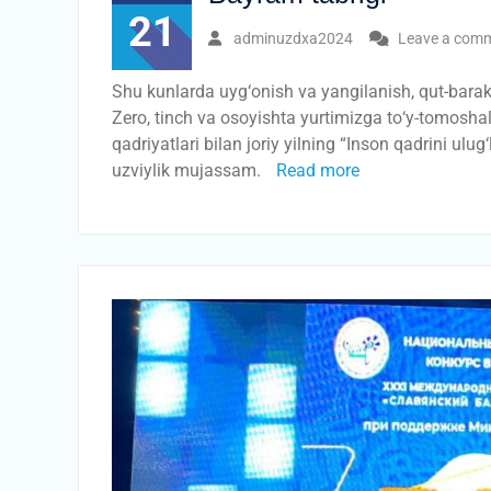
21
adminuzdxa2024
Leave a com
Shu kunlarda uyg‘onish va yangilanish, qut-bara
Zero, tinch va osoyishta yurtimizga tо‘y-tomosh
qadriyatlari bilan joriy yilning “Inson qadrini ulu
uzviylik mujassam.
Read more