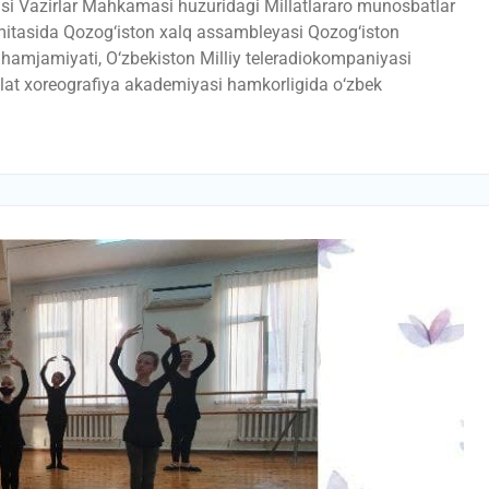
asi Vazirlar Mahkamasi huzuridagi Millatlararo munosbatlar
o‘mitasida Qozog‘iston xalq assambleyasi Qozog‘iston
” hamjamiyati, О‘zbekiston Milliy teleradiokompaniyasi
lat xoreografiya akademiyasi hamkorligida о‘zbek