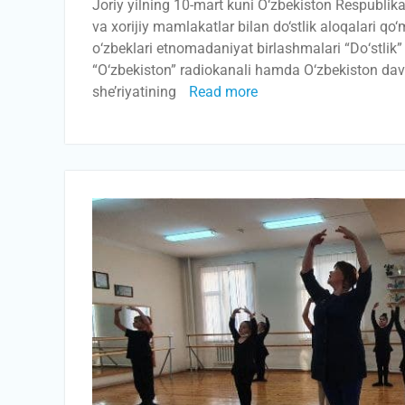
Joriy yilning 10-mart kuni O‘zbekiston Respublik
va xorijiy mamlakatlar bilan do‘stlik aloqalari q
о‘zbeklari etnomadaniyat birlashmalari “Dо‘stlik
“O‘zbekiston” radiokanali hamda O‘zbekiston dav
she’riyatining
Read more