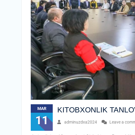
KITOBXONLIK TANLOV
MAR
11
adminuzdxa2024
Leave a com