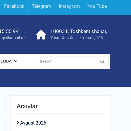
Facebook
Telegram
Instagram
You Tube
15 55 94
100031, Toshkent shahar,
yraqs@umail.uz
Yusuf Xos Xojib ko‘chasi, 103
Search
ALOQA
for:
Arxivlar
Avgust 2026