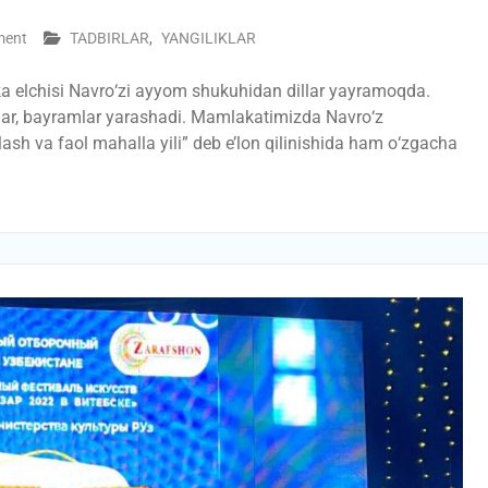
ment
TADBIRLAR
,
YANGILIKLAR
ka elchisi Navrо‘zi ayyom shukuhidan dillar yayramoqda.
alar, bayramlar yarashadi. Mamlakatimizda Navrо‘z
g‘lash va faol mahalla yili” deb e’lon qilinishida ham о‘zgacha