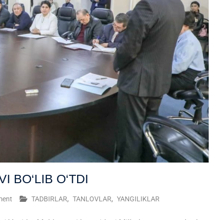
I BO‘LIB O‘TDI
ment
TADBIRLAR
,
TANLOVLAR
,
YANGILIKLAR