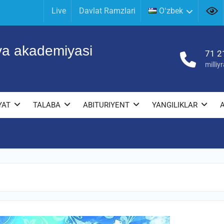
Live
Davlat Ramzlari
Oʻzbek
iya akademiyasi
71 2
milli
YAT
TALABA
ABITURIYENT
YANGILIKLAR