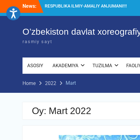
Skip
News:
Diqqat e’lon!
to
Akademiyada “Bitiruvchi – 2026” tadbiri
content
bo‘lib o‘tdi
RESPUBLIKA ILMIY-AMALIY ANJUMANI!!!
O’zbekiston davlat xoreograf
rasmiy sayt
ASOSIY
AKADEMIYA
TUZILMA
FAOLI
Mart
Home
2022
Oy:
Mart 2022