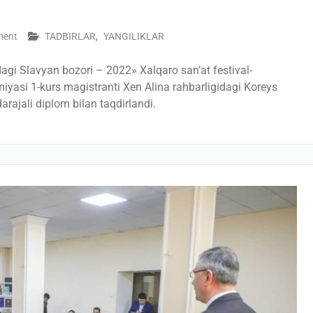
ment
TADBIRLAR
,
YANGILIKLAR
agi Slavyan bozori – 2022» Xalqaro san’at festival-
iyasi 1-kurs magistranti Xen Alina rahbarligidagi Koreys
darajali diplom bilan taqdirlandi.