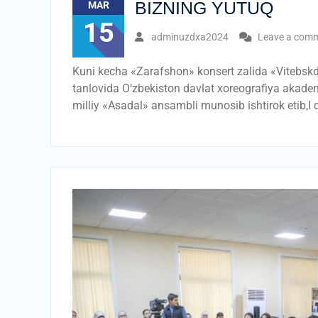
BIZNING YUTUQ
MAR
15
adminuzdxa2024
Leave a com
Kuni kecha «Zarafshon» konsert zalida «Vitebskd
tanlovida О‘zbekiston davlat xoreografiya akadem
milliy «Asadal» ansambli munosib ishtirok etib,I 