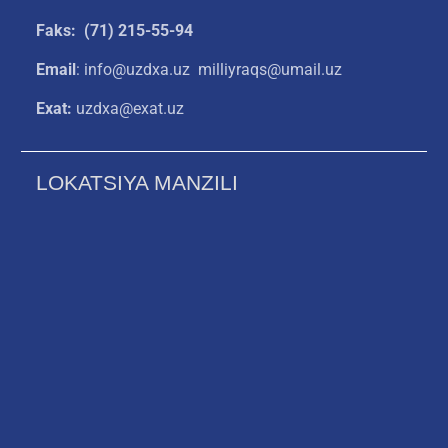
Faks: (71) 215-55-94
Email
: info@uzdxa.uz milliyraqs@umail.uz
Exat:
uzdxa@exat.uz
LOKATSIYA MANZILI