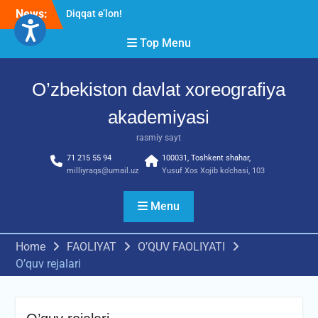
Skip
News:
Diqqat e’lon!
to
Akademiyada “Bitiruvchi –
content
Top Menu
2026” tadbiri bo‘lib o‘tdi
RESPUBLIKA ILMIY-
AMALIY ANJUMANI!!!
O’zbekiston davlat xoreografiya
akademiyasi
rasmiy sayt
71 215 55 94
100031, Toshkent shahar,
milliyraqs@umail.uz
Yusuf Xos Xojib ko‘chasi, 103
Menu
Home
FAOLIYAT
O’QUV FAOLIYATI
O’quv rejalari