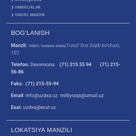
YANGILIKLAR
YASHIL MAKON
BOG’LANISH
Manzil:
Yusuf Xos Xojib ko‘chasi,
100031, Toshkent shahar,
103
Telefon:
Devonxona
(
71) 215 55 94
(71) 215-
56-86
Faks: (71) 215-55-94
Email
: info@uzdxa.uz milliyraqs@umail.uz
Exat:
uzdxa@exat.uz
LOKATSIYA MANZILI