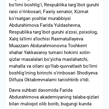
bо‘limi boshlig‘i, Respublika targ‘ibot guruhi
raisi о‘rinbosari, Faxriy senator, Xizmat
kо‘rsatgan yoshlar murabbiysi
Abdurahimova Farida Yuldashevna,
Respublika targ‘ibot guruhi a’zosi, psixolog,
Xalq ta’limi a’lochisi Raxmatullayeva
Muazzam Abdurahmonovna Toshkent
shahar Yakkasaroy tumani hokimi xotin-
qizlar masalalari bо‘yicha maslahatchi,
mahalla va oilani qо‘llab-quvvatlash bо‘limi
boshlig‘ining birinchi о‘rinbosari Shodiyeva
Dilfuza Oktabrevnalarni tanishtirib o‘tdi.
Davra suhbati davomida Farida
Abdurahimova akademiyaning talaba-qizlari
bilan muloqot olib borib, bugungi kunda