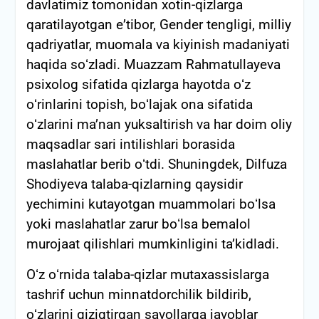
davlatimiz tomonidan xotin-qizlarga
qaratilayotgan eʼtibor, Gender tengligi, milliy
qadriyatlar, muomala va kiyinish madaniyati
haqida soʻzladi. Muazzam Rahmatullayeva
psixolog sifatida qizlarga hayotda oʻz
oʻrinlarini topish, boʻlajak ona sifatida
oʻzlarini maʼnan yuksaltirish va har doim oliy
maqsadlar sari intilishlari borasida
maslahatlar berib oʻtdi. Shuningdek, Dilfuza
Shodiyeva talaba-qizlarning qaysidir
yechimini kutayotgan muammolari boʻlsa
yoki maslahatlar zarur boʻlsa bemalol
murojaat qilishlari mumkinligini taʼkidladi.
Oʻz oʻrnida talaba-qizlar mutaxassislarga
tashrif uchun minnatdorchilik bildirib,
oʻzlarini qiziqtirgan savollarga javoblar