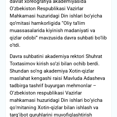
davlat xoreografiya akademiyasida
O‘zbekiston Respublikasi Vazirlar
Mahkamasi huzuridagi Din ishlari bo‘yicha
qo’mitasi hamkorligida “Oliy ta’lim
muassasalarida kiyinish madaniyati va
qizlar odobi” mavzusida davra suhbati bo‘lib
o‘tdi.
Davra suhbatini akademiya rektori Shuhrat
Toxtasimov kirish so’zi bilan ochib berdi.
Shundan so’ng akademiya Xotin-qizlar
maslahat kengashi raisi Mavluda Adasheva
tadbirga tashrif buyurgan mehmonlar –
О‘zbekiston respublikasi Vazirlar
mahkamasi huzuridagi Din ishlari bо‘yicha
qо‘mitaning Xotin-qizlar bilan ishlash va
targ‘ibot guruhlarini muvofiqlashtirish