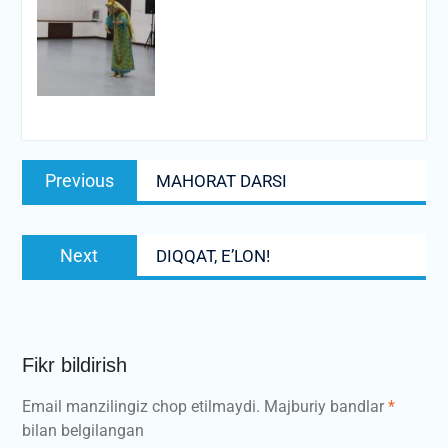
Post
Previous
Previous
MAHORAT DARSI
menyusi
post:
Next
Next
DIQQAT, E’LON!
post:
Fikr bildirish
Email manzilingiz chop etilmaydi.
Majburiy bandlar
*
bilan belgilangan