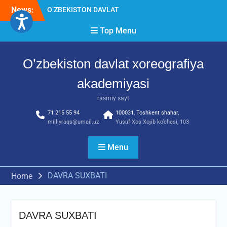
Skip
News:
O’ZBEKISTON DAVLAT
to
XOREOGRAFIYA
content
Top Menu
AKADEMIYASIDA
о‘tkazilgan kasbiy (ijodiy)
imtihonlarning natijalari
O’zbekiston davlat xoreografiya
Diqqat e’lon!
Akademiyada kasbiy ijodiy
akademiyasi
imtihon jarayonlari
rasmiy sayt
71 215 55 94
100031, Toshkent shahar,
milliyraqs@umail.uz
Yusuf Xos Xojib ko‘chasi, 103
Menu
DAVRA SUXBATI
Home
DAVRA SUXBATI