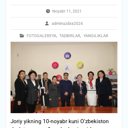
Noyabr 11, 2021
adminuzdxa2024
FOTOGALEREYA
,
TADBIRLAR
,
YANGILIKLAR
Joriy yikning 10-noyabr kuni O‘zbekiston