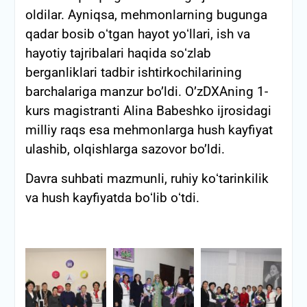
oldilar. Ayniqsa, mehmonlarning bugunga
qadar bosib oʻtgan hayot yoʻllari, ish va
hayotiy tajribalari haqida soʻzlab
berganliklari tadbir ishtirkochilarining
barchalariga manzur bo’ldi. O’zDXAning 1-
kurs magistranti Alina Babeshko ijrosidagi
milliy raqs esa mehmonlarga hush kayfiyat
ulashib, olqishlarga sazovor bo’ldi.
Davra suhbati mazmunli, ruhiy koʻtarinkilik
va hush kayfiyatda boʻlib oʻtdi.