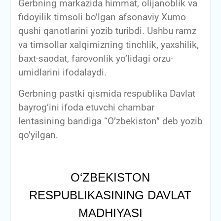
Gerbning markazida himmat, olijanoblik va
fidoyilik timsoli bo’lgan afsonaviy Xumo
qushi qanotlarini yozib turibdi. Ushbu ramz
va timsollar xalqimizning tinchlik, yaxshilik,
baxt-saodat, farovonlik yo’lidagi orzu-
umidlarini ifodalaydi.
Gerbning pastki qismida respublika Davlat
bayrog’ini ifoda etuvchi chambar
lentasining bandiga “O’zbekiston” deb yozib
qo’yilgan.
O‘ZBEKISTON
RESPUBLIKASINING DAVLAT
MADHIYASI