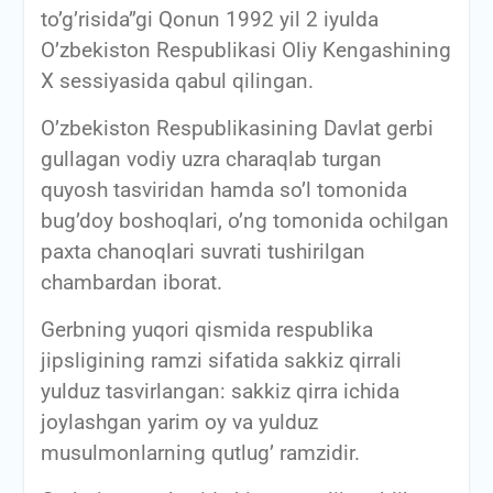
to’g’risida”gi Qonun 1992 yil 2 iyulda
O’zbekiston Respublikasi Oliy Kengashining
X sessiyasida qabul qilingan.
O’zbekiston Respublikasining Davlat gerbi
gullagan vodiy uzra charaqlab turgan
quyosh tasviridan hamda so’l tomonida
bug’doy boshoqlari, o’ng tomonida ochilgan
paxta chanoqlari suvrati tushirilgan
chambardan iborat.
Gerbning yuqori qismida respublika
jipsligining ramzi sifatida sakkiz qirrali
yulduz tasvirlangan: sakkiz qirra ichida
joylashgan yarim oy va yulduz
musulmonlarning qutlug’ ramzidir.