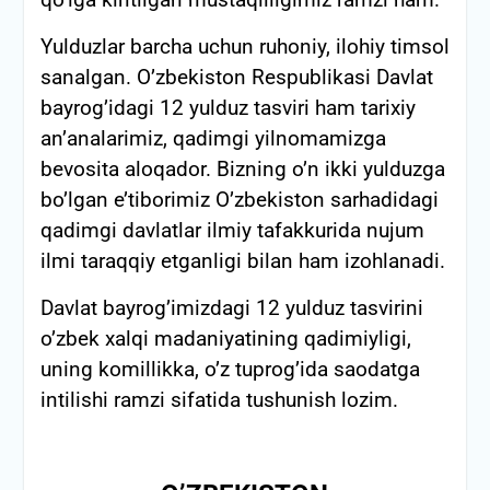
qo’lga kiritilgan mustaqilligimiz ramzi ham.
Yulduzlar barcha uchun ruhoniy, ilohiy timsol
sanalgan. O’zbekiston Respublikasi Davlat
bayrog’idagi 12 yulduz tasviri ham tarixiy
an’analarimiz, qadimgi yilnomamizga
bevosita aloqador. Bizning o’n ikki yulduzga
bo’lgan e’tiborimiz O’zbekiston sarhadidagi
qadimgi davlatlar ilmiy tafakkurida nujum
ilmi taraqqiy etganligi bilan ham izohlanadi.
Davlat bayrog’imizdagi 12 yulduz tasvirini
o’zbek xalqi madaniyatining qadimiyligi,
uning komillikka, o’z tuprog’ida saodatga
intilishi ramzi sifatida tushunish lozim.