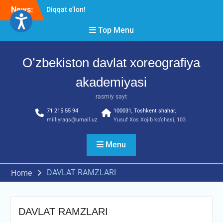
Skip
News:
Diqqat e’lon!
to
Akademiyada “Bitiruvchi –
content
Top Menu
2026” tadbiri bo‘lib o‘tdi
RESPUBLIKA ILMIY-
AMALIY ANJUMANI!!!
O’zbekiston davlat xoreografiya
akademiyasi
rasmiy sayt
71 215 55 94
100031, Toshkent shahar,
milliyraqs@umail.uz
Yusuf Xos Xojib ko‘chasi, 103
Menu
DAVLAT RAMZLARI
Home
DAVLAT RAMZLARI