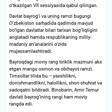
o’tkazilgan VII sessiyasida qabul qilingan.
Davlat bayrog’i va uning ramzi bugungi
O’zbekiston sarhadida qadimda mavjud
bo’lgan davlatlar bilan tarixan bog’liqligini
anglatadi hamda respublikaning milliy-
madaniy an’analarini o’zida
mujassamlashtiradi.
Bayroqdagi moviy rang tiriklik mazmuni aks
etgan mangu osmon va obihayot ramzi.
Timsollar tilida bu – yaxshilikni,
donishmandlikni, halollikni, shon-shuhrat va
sadoqatni bildiradi. Binobarin, Amir Temur
davlati bayrog’ining rangi ham moviy
rangda edi.