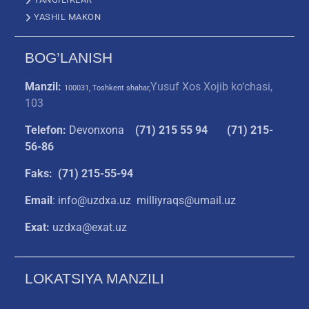
YASHIL MAKON
BOG’LANISH
Manzil:
Yusuf Xos Xojib ko‘chasi,
100031, Toshkent shahar,
103
Telefon:
Devonxona
(
71) 215 55 94
(71) 215-
56-86
Faks: (71) 215-55-94
Email
: info@uzdxa.uz milliyraqs@umail.uz
Exat:
uzdxa@exat.uz
LOKATSIYA MANZILI