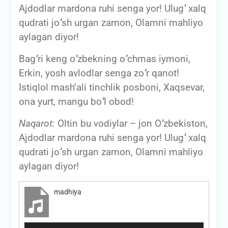
Ajdodlar mardona ruhi senga yor! Ulug
‘
xalq
qudrati jo
‘
sh urgan zamon, Olamni mahliyo
aylagan diyor!
Bag
‘
ri keng o
‘
zbekning o
‘
chmas iymoni,
Erkin, yosh avlodlar senga zo
‘
r qanot!
Istiqlol mash’ali tinchlik posboni, Xaqsevar,
ona yurt, mangu bo
‘
l obod!
Naqarot:
Oltin bu vodiylar – jon O
‘
zbekiston,
Ajdodlar mardona ruhi senga yor! Ulug
‘
xalq
qudrati jo
‘
sh urgan zamon, Olamni mahliyo
aylagan diyor!
madhiya
Audio