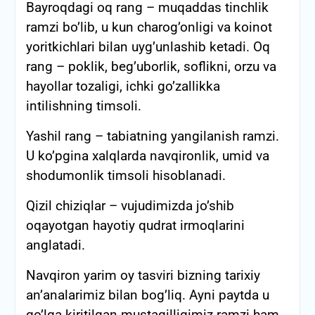
Bayroqdagi oq rang – muqaddas tinchlik
ramzi bo’lib, u kun charog’onligi va koinot
yoritkichlari bilan uyg’unlashib ketadi. Oq
rang – poklik, beg’uborlik, soflikni, orzu va
hayollar tozaligi, ichki go’zallikka
intilishning timsoli.
Yashil rang – tabiatning yangilanish ramzi.
U ko’pgina xalqlarda navqironlik, umid va
shodumonlik timsoli hisoblanadi.
Qizil chiziqlar – vujudimizda jo’shib
oqayotgan hayotiy qudrat irmoqlarini
anglatadi.
Navqiron yarim oy tasviri bizning tarixiy
an’analarimiz bilan bog’liq. Ayni paytda u