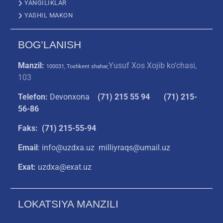
YANGILIKLAR
YASHIL MAKON
BOG’LANISH
Manzil:
Yusuf Xos Xojib ko‘chasi,
100031, Toshkent shahar,
103
Telefon:
Devonxona
(
71) 215 55 94
(71) 215-
56-86
Faks: (71) 215-55-94
Email
: info@uzdxa.uz milliyraqs@umail.uz
Exat:
uzdxa@exat.uz
LOKATSIYA MANZILI