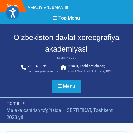
Skip
News:
Diqqat e’lon!
to
Akademiyada “Bitiruvchi –
content
Top Menu
2026” tadbiri bo‘lib o‘tdi
O’zbekiston davlat xoreografiya
akademiyasi
rasmiy sayt
71 215 55 94
100031, Toshkent shahar,
milliyraqs@umail.uz
Yusuf Xos Xojib ko‘chasi, 103
Menu
Home
Malaka oshirish to’g’risida – SERTIFIKAT, Toshkent
2023-yil