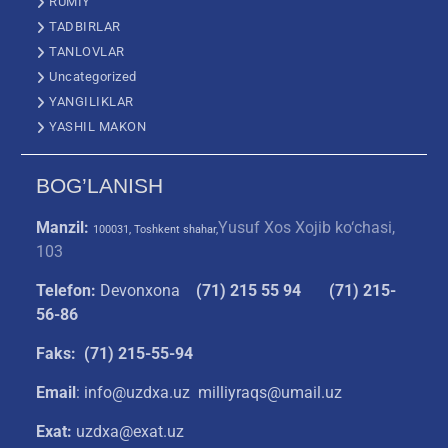
RUMIY
TADBIRLAR
TANLOVLAR
Uncategorized
YANGILIKLAR
YASHIL MAKON
BOG’LANISH
Manzil:
Yusuf Xos Xojib ko‘chasi,
100031, Toshkent shahar,
103
Telefon:
Devonxona
(
71) 215 55 94
(71) 215-
56-86
Faks: (71) 215-55-94
Email
: info@uzdxa.uz milliyraqs@umail.uz
Exat:
uzdxa@exat.uz