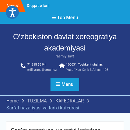
News:
Diqqat e’lon!
Akademiyada “Bitiruvchi –
Top Menu
2026” tadbiri bo‘lib o‘tdi
RESPUBLIKA ILMIY-
AMALIY ANJUMANI!!!
O’zbekiston davlat xoreografiya
akademiyasi
rasmiy sayt
71 215 55 94
100031, Toshkent shahar,
milliyraqs@umail.uz
Yusuf Xos Xojib ko‘chasi, 103
Menu
Home
TUZILMA
KAFEDRALAR
Sanʼat nazariyasi va tarixi kafedrasi