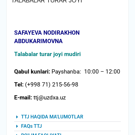
TALABALAR TURAR JOYI
SAFAYEVA NODIRAKHON
ABDUKARIMOVNA
Talabalar turar joyi mudiri
Qabul kunlari:
Payshanba: 10:00 – 12:00
Tel:
(+998 71) 215-56-98
E-mail:
ttj@uzdxa.uz
TTJ HAQIDA MA'LUMOTLAR
FAQs TTJ