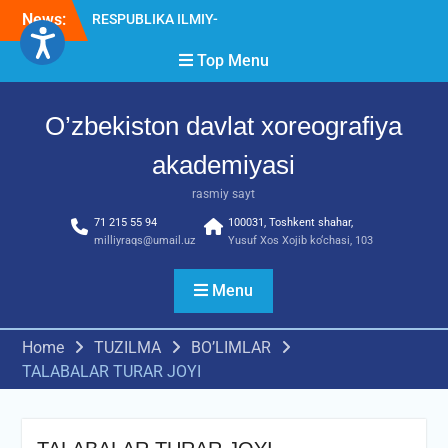
News:
RESPUBLIKA ILMIY-
AMALIY ANJUMANI!!!
Top Menu
Diqqat e’lon!
Akademiyada “Bitiruvchi –
2026” tadbiri bo‘lib o‘tdi
O’zbekiston davlat xoreografiya
akademiyasi
rasmiy sayt
71 215 55 94
100031, Toshkent shahar,
milliyraqs@umail.uz
Yusuf Xos Xojib ko‘chasi, 103
Menu
Home
TUZILMA
BO’LIMLAR
TALABALAR TURAR JOYI