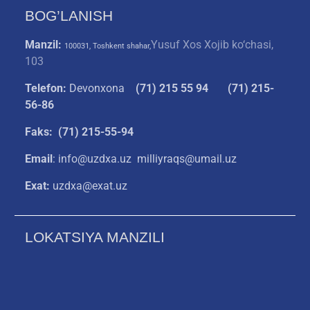
BOG’LANISH
Manzil:
Yusuf Xos Xojib ko‘chasi,
100031, Toshkent shahar,
103
Telefon:
Devonxona
(
71) 215 55 94
(71) 215-
56-86
Faks: (71) 215-55-94
Email
: info@uzdxa.uz milliyraqs@umail.uz
Exat:
uzdxa@exat.uz
LOKATSIYA MANZILI