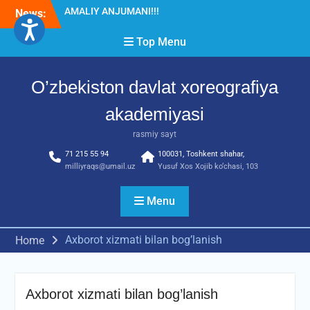
Skip
News:
Diqqat e’lon!
to
Akademiyada “Bitiruvchi –
content
Top Menu
2026” tadbiri bo‘lib o‘tdi
RESPUBLIKA ILMIY-
AMALIY ANJUMANI!!!
O’zbekiston davlat xoreografiya
akademiyasi
rasmiy sayt
71 215 55 94
100031, Toshkent shahar,
milliyraqs@umail.uz
Yusuf Xos Xojib ko‘chasi, 103
Menu
Axborot xizmati bilan bog’lanish
Home
Axborot xizmati bilan bog’lanish