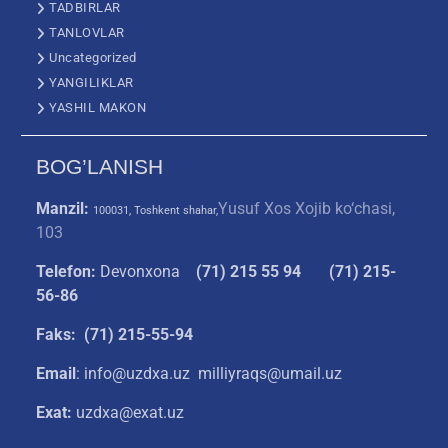
TADBIRLAR
TANLOVLAR
Uncategorized
YANGILIKLAR
YASHIL MAKON
BOG’LANISH
Manzil:
Yusuf Xos Xojib ko‘chasi,
100031, Toshkent shahar,
103
Telefon:
Devonxona
(
71) 215 55 94
(71) 215-
56-86
Faks: (71) 215-55-94
Email
: info@uzdxa.uz milliyraqs@umail.uz
Exat:
uzdxa@exat.uz