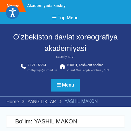
Skip
News:
Akademiyada kasbiy
to
(ijodiy) imtihonlar
content
Top Menu
boshlandi
Akademiyada kasbiy ijodiy
imtihon jarayonlari
O’zbekiston davlat xoreografiya
O’ZBEKISTON DAVLAT
XOREOGRAFIYA
akademiyasi
AKADEMIYASIDA
о‘tkazilgan kasbiy (ijodiy)
rasmiy sayt
imtihonlarning natijalari
71 215 55 94
100031, Toshkent shahar,
milliyraqs@umail.uz
Yusuf Xos Xojib ko‘chasi, 103
Menu
YASHIL MAKON
Home
YANGILIKLAR
Bo'lim:
YASHIL MAKON