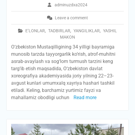
adminuzdxa2024
Leave a comment
E’LONLAR
,
TADBIRLAR
,
YANGILIKLAR
,
YASHIL
MAKON
O‘zbekiston Mustaqilligining 34 yilligi bayramiga
munosib tarzda tayyorgarlik ko‘rish, atrof-muhitni
asrab-avaylash va sog‘lom turmush tarzini keng
targ‘ib etish maqsadida, O‘zbekiston davlat
xoreografiya akademiyasida joriy yilning 22–23-
avgust kunlari umumxalq xayriya hashari tashkil
etiladi. Keling, barchamiz yurtimiz fayzi va
mahallamiz obodligi uchun
Read more