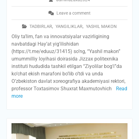
Leave a comment
TADBIRLAR
,
YANGILIKLAR
,
YASHIL MAKON
Oliy ta’lim, fan va innovatsiyalar vazirligining
navbatdagi Hay’at yig’ilishidan
(https://t.me/eduuz/31415) so’ng, “Yashil makon”
umummilliy loyihasi doirasida Jizzax politexnika
instituti hududida tashkil etilgan “Ziyolilar bog‘i”da
ko‘chat ekish marafoni bo’lib o’tdi va unda
O’zbekiston davlat xoreografiya akademiyasi rektori,
professor Toxtasimov Shuxrat Maxmutovhich
Read
more