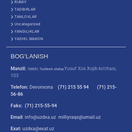
RUMIY
TADBIRLAR
TANLOVLAR
Uncategorized
YANGILIKLAR
YASHIL MAKON
BOG’LANISH
Manzil:
Yusuf Xos Xojib ko‘chasi,
100031, Toshkent shahar,
103
Telefon:
Devonxona
(
71) 215 55 94
(71) 215-
56-86
Faks: (71) 215-55-94
Email
: info@uzdxa.uz milliyraqs@umail.uz
Exat:
uzdxa@exat.uz