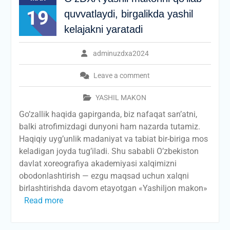
19
quvvatlaydi, birgalikda yashil
kelajakni yaratadi
adminuzdxa2024
Leave a comment
YASHIL MAKON
Go’zallik haqida gapirganda, biz nafaqat san’atni,
balki atrofimizdagi dunyoni ham nazarda tutamiz.
Haqiqiy uyg’unlik madaniyat va tabiat bir-biriga mos
keladigan joyda tug’iladi. Shu sababli O’zbekiston
davlat xoreografiya akademiyasi xalqimizni
obodonlashtirish — ezgu maqsad uchun xalqni
birlashtirishda davom etayotgan «Yashiljon makon»
Read more