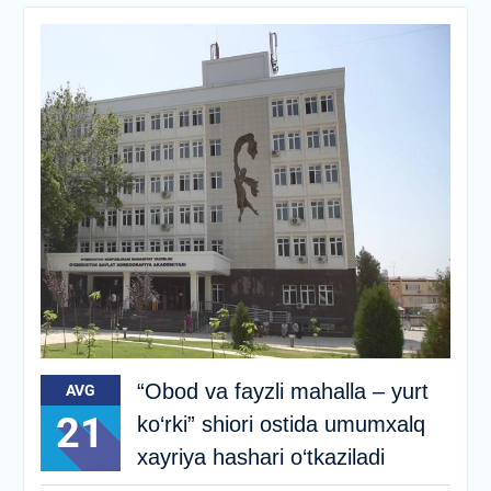
“Obod va fayzli mahalla – yurt
AVG
21
ko‘rki” shiori ostida umumxalq
xayriya hashari o‘tkaziladi