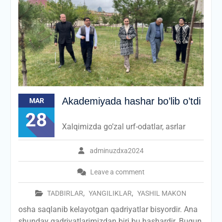
Akademiyada hashar bo’lib o’tdi
MAR
28
Xalqimizda go’zal urf-odatlar, asrlar
adminuzdxa2024
Leave a comment
TADBIRLAR
,
YANGILIKLAR
,
YASHIL MAKON
osha saqlanib kelayotgan qadriyatlar bisyordir. Ana
shunday qadriyatlarimizdan biri bu hashardir. Bugun