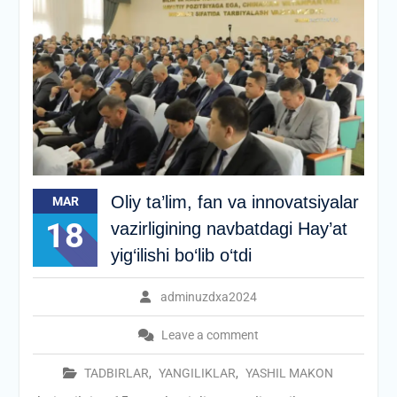
Oliy ta’lim, fan va innovatsiyalar
MAR
18
vazirligining navbatdagi Hay’at
yig‘ilishi bo‘lib o‘tdi
adminuzdxa2024
Leave a comment
TADBIRLAR
,
YANGILIKLAR
,
YASHIL MAKON