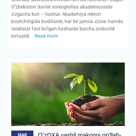
O’zbekiston davlat xoreografiya akademiyasida
o’zgacha kun – hashar. Akademiya rektori
boshchiligida boshlanib, har bir jamoa a’zosi hamda
talabalar faol bo’lgan hasharda barcha jonbozlik
ko’rsatdi.
Read more
O’zDXA yashil makonni qo’llab-
MAR