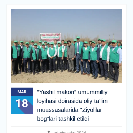
“Yashil makon” umummilliy
MAR
18
loyihasi doirasida oliy ta’lim
muassasalarida “Ziyolilar
bog”lari tashkil etildi
adminuzdxa2024