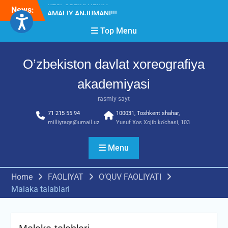
Skip
News:
Diqqat e’lon!
to
Akademiyada “Bitiruvchi –
content
Top Menu
2026” tadbiri bo‘lib o‘tdi
O’zbekiston davlat xoreografiya
akademiyasi
rasmiy sayt
71 215 55 94
100031, Toshkent shahar,
milliyraqs@umail.uz
Yusuf Xos Xojib ko‘chasi, 103
Menu
Home
FAOLIYAT
O’QUV FAOLIYATI
Malaka talablari