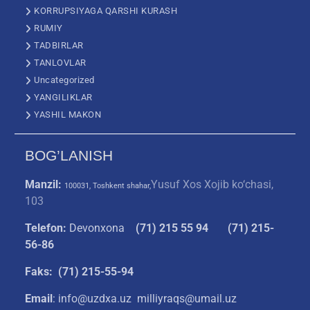
KORRUPSIYAGA QARSHI KURASH
RUMIY
TADBIRLAR
TANLOVLAR
Uncategorized
YANGILIKLAR
YASHIL MAKON
BOG’LANISH
Manzil:
Yusuf Xos Xojib ko‘chasi,
100031, Toshkent shahar,
103
Telefon:
Devonxona
(
71) 215 55 94
(71) 215-
56-86
Faks: (71) 215-55-94
Email
: info@uzdxa.uz milliyraqs@umail.uz