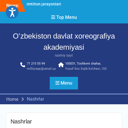
Skip
News:
O’ZBEKISTON DAVLAT
to
XOREOGRAFIYA
content
Top Menu
AKADEMIYASIDA
о‘tkazilgan kasbiy (ijodiy)
imtihonlarning natijalari
O’zbekiston davlat xoreografiya
Diqqat e’lon!
Akademiyada kasbiy ijodiy
akademiyasi
imtihon jarayonlari
rasmiy sayt
71 215 55 94
100031, Toshkent shahar,
milliyraqs@umail.uz
Yusuf Xos Xojib ko‘chasi, 103
Menu
Nashrlar
Home
Nashrlar