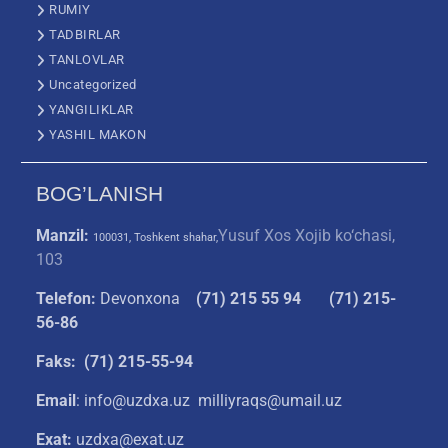
RUMIY
TADBIRLAR
TANLOVLAR
Uncategorized
YANGILIKLAR
YASHIL MAKON
BOG’LANISH
Manzil:
Yusuf Xos Xojib ko‘chasi,
100031, Toshkent shahar,
103
Telefon:
Devonxona
(
71) 215 55 94
(71) 215-
56-86
Faks: (71) 215-55-94
Email
: info@uzdxa.uz milliyraqs@umail.uz
Exat:
uzdxa@exat.uz