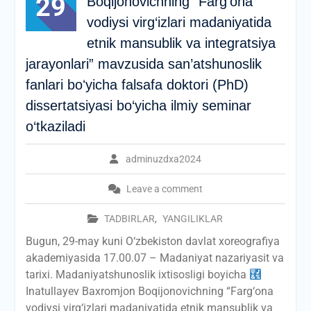
29
Boqijonovichning “Farg‘ona
vodiysi virg‘izlari madaniyatida
etnik mansublik va integratsiya
jarayonlari” mavzusida san’atshunoslik
fanlari boʻyicha falsafa doktori (PhD)
dissertatsiyasi bo‘yicha ilmiy seminar
o‘tkaziladi
adminuzdxa2024
Leave a comment
TADBIRLAR
,
YANGILIKLAR
Bugun, 29-may kuni O‘zbekiston davlat xoreografiya
akademiyasida 17.00.07 – Madaniyat nazariyasit va
tarixi. Madaniyatshunoslik ixtisosligi boyicha
Inatullayev Baxromjon Boqijonovichning “Farg‘ona
vodiysi virg‘izlari madaniyatida etnik mansublik va