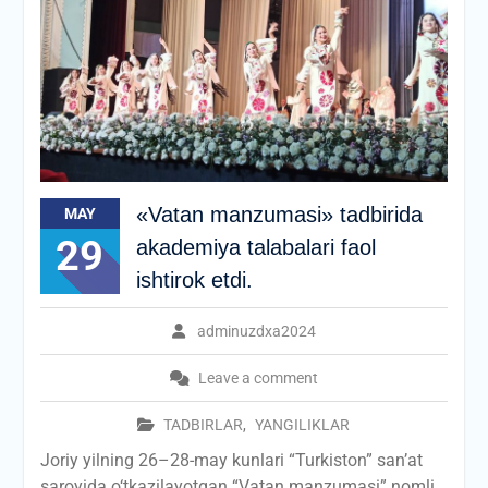
«Vatan manzumasi» tadbirida
MAY
29
akademiya talabalari faol
ishtirok etdi.
adminuzdxa2024
Leave a comment
TADBIRLAR
,
YANGILIKLAR
Joriy yilning 26–28-may kunlari “Turkiston” san’at
saroyida o‘tkazilayotgan “Vatan manzumasi” nomli