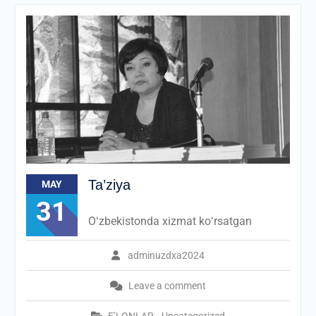
Ta’ziya
MAY
31
Oʻzbekistonda xizmat koʻrsatgan
adminuzdxa2024
Leave a comment