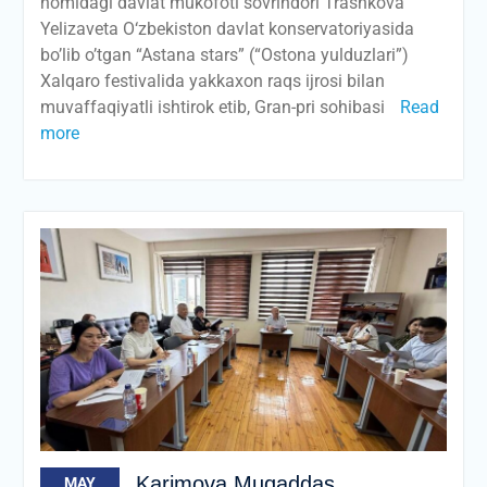
nomidagi davlat mukofoti sovrindori Trashkova
Yelizaveta O‘zbekiston davlat konservatoriyasida
bo’lib o’tgan “Astana stars” (“Ostona yulduzlari”)
Xalqaro festivalida yakkaxon raqs ijrosi bilan
muvaffaqiyatli ishtirok etib, Gran-pri sohibasi
Read
more
Karimova Muqaddas
MAY