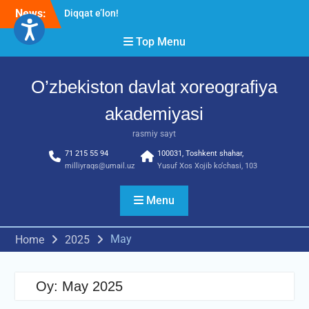
Skip
News:
Diqqat e’lon!
to
Akademiyada “Bitiruvchi –
content
Top Menu
2026” tadbiri bo‘lib o‘tdi
RESPUBLIKA ILMIY-
AMALIY ANJUMANI!!!
O’zbekiston davlat xoreografiya
akademiyasi
rasmiy sayt
71 215 55 94
100031, Toshkent shahar,
milliyraqs@umail.uz
Yusuf Xos Xojib ko‘chasi, 103
Menu
May
Home
2025
Oy:
May 2025