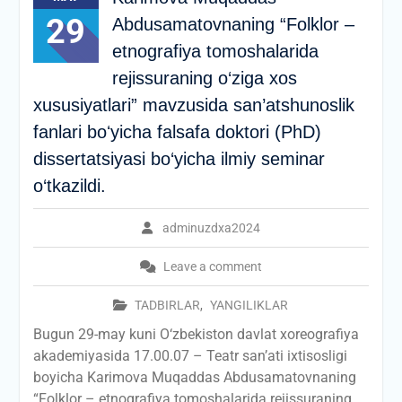
29
Abdusamatovnaning “Folklor –
etnografiya tomoshalarida
rejissuraning о‘ziga xos
xususiyatlari” mavzusida san’atshunoslik
fanlari boʻyicha falsafa doktori (PhD)
dissertatsiyasi bo‘yicha ilmiy seminar
o‘tkazildi.
adminuzdxa2024
Leave a comment
TADBIRLAR
,
YANGILIKLAR
Bugun 29-may kuni O‘zbekiston davlat xoreografiya
akademiyasida 17.00.07 – Teatr san’ati ixtisosligi
boyicha Karimova Muqaddas Abdusamatovnaning
“Folklor – etnografiya tomoshalarida rejissuraning