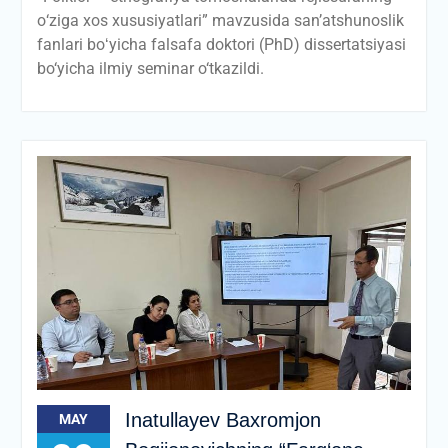
о‘ziga xos xususiyatlari” mavzusida san’atshunoslik
fanlari boʻyicha falsafa doktori (PhD) dissertatsiyasi
bo‘yicha ilmiy seminar o‘tkazildi.
Inatullayev Baxromjon
MAY