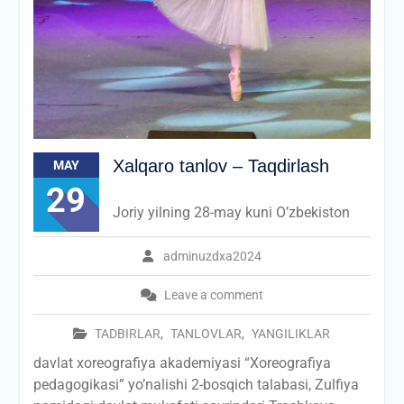
Xalqaro tanlov – Taqdirlash
MAY
29
Joriy yilning 28-may kuni O’zbekiston
adminuzdxa2024
Leave a comment
TADBIRLAR
,
TANLOVLAR
,
YANGILIKLAR
davlat xoreografiya akademiyasi “Xoreografiya
pedagogikasi” yo’nalishi 2-bosqich talabasi, Zulfiya