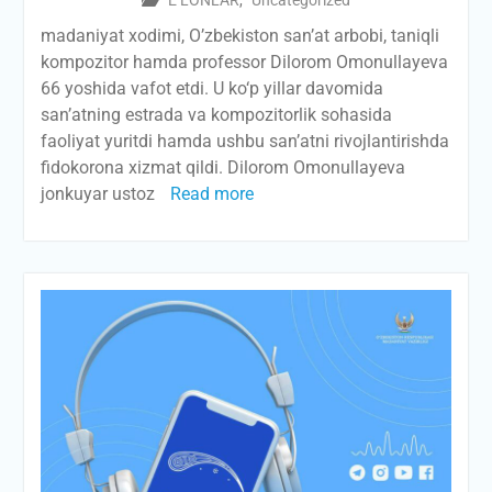
E’LONLAR
,
Uncategorized
madaniyat xodimi, O’zbekiston san’at arbobi, taniqli
kompozitor hamda professor Dilorom Omonullayeva
66 yoshida vafot etdi. U ko‘p yillar davomida
san’atning estrada va kompozitorlik sohasida
faoliyat yuritdi hamda ushbu sanʼatni rivojlantirishda
fidokorona xizmat qildi. Dilorom Omonullayeva
jonkuyar ustoz
Read more