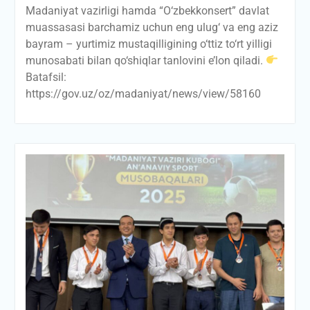
Madaniyat vazirligi hamda “O‘zbekkonsert” davlat
muassasasi barchamiz uchun eng ulug‘ va eng aziz
bayram – yurtimiz mustaqilligining o‘ttiz to‘rt yilligi
munosabati bilan qo‘shiqlar tanlovini e’lon qiladi.
Batafsil:
https://gov.uz/oz/madaniyat/news/view/58160