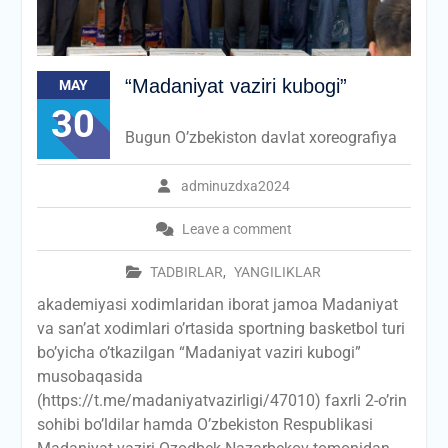
“Madaniyat vaziri kubogi”
MAY
30
Bugun O’zbekiston davlat xoreografiya
adminuzdxa2024
Leave a comment
TADBIRLAR
,
YANGILIKLAR
akademiyasi xodimlaridan iborat jamoa Madaniyat
va san’at xodimlari o’rtasida sportning basketbol turi
bo’yicha o’tkazilgan “Madaniyat vaziri kubogi”
musobaqasida
(https://t.me/madaniyatvazirligi/47010) faxrli 2-o’rin
sohibi bo’ldilar hamda O’zbekiston Respublikasi