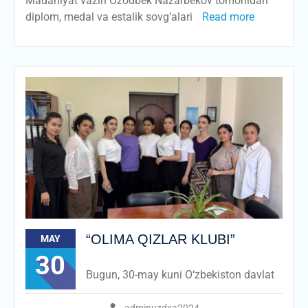
Madaniyat vaziri Ozodbek Nazarbekov tomonidan
diplom, medal va estalik sovg’alari
Read more
“OLIMA QIZLAR KLUBI”
MAY
30
Bugun, 30-may kuni О‘zbekiston davlat