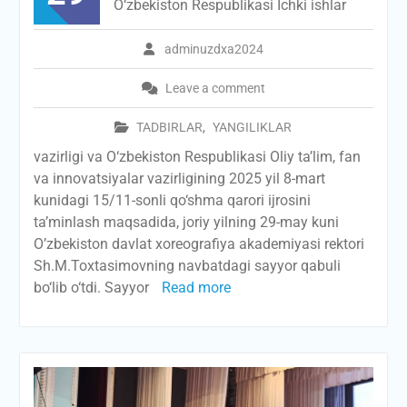
O‘zbekiston Respublikasi Ichki ishlar
adminuzdxa2024
Leave a comment
TADBIRLAR
,
YANGILIKLAR
vazirligi va O‘zbekiston Respublikasi Oliy ta’lim, fan
va innovatsiyalar vazirligining 2025 yil 8-mart
kunidagi 15/11-sonli qo‘shma qarori ijrosini
ta’minlash maqsadida, joriy yilning 29-may kuni
O’zbekiston davlat xoreografiya akademiyasi rektori
Sh.M.Toxtasimovning navbatdagi sayyor qabuli
bo‘lib o‘tdi. Sayyor
Read more