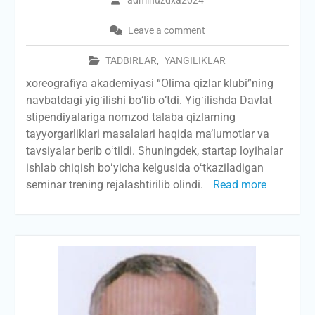
adminuzdxa2024
Leave a comment
TADBIRLAR
,
YANGILIKLAR
xoreografiya akademiyasi “Olima qizlar klubi”ning
navbatdagi yigʻilishi bо‘lib о‘tdi. Yigʻilishda Davlat
stipendiyalariga nomzod talaba qizlarning
tayyorgarliklari masalalari haqida maʼlumotlar va
tavsiyalar berib oʻtildi. Shuningdek, startap loyihalar
ishlab chiqish boʻyicha kelgusida oʻtkaziladigan
seminar trening rejalashtirilib olindi.
Read more