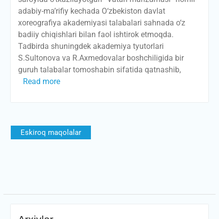
adabiy-ma’rifiy kechada O‘zbekiston davlat
xoreografiya akademiyasi talabalari sahnada o‘z
badiiy chiqishlari bilan faol ishtirok etmoqda.
Tadbirda shuningdek akademiya tyutorlari
S.Sultonova va R.Axmedovalar boshchiligida bir
guruh talabalar tomoshabin sifatida qatnashib,
Read more
Maqolalar
Eskiroq maqolalar
bo‘yicha
harakatlanish