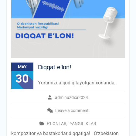
Diqqat e’lon!
MAY
30
Yurtimizda ijod qilayotgan xonanda,
adminuzdxa2024
Leave a comment
E’LONLAR
,
YANGILIKLAR
kompozitor va bastakorlar diqqatiga! O‘zbekiston