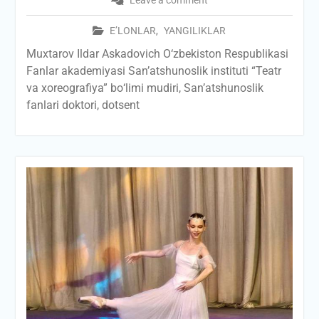
Leave a comment
E’LONLAR
,
YANGILIKLAR
Muxtarov Ildar Askadovich О‘zbekiston Respublikasi
Fanlar akademiyasi San’atshunoslik instituti “Teatr
va xoreografiya” bо‘limi mudiri, San’atshunoslik
fanlari doktori, dotsent