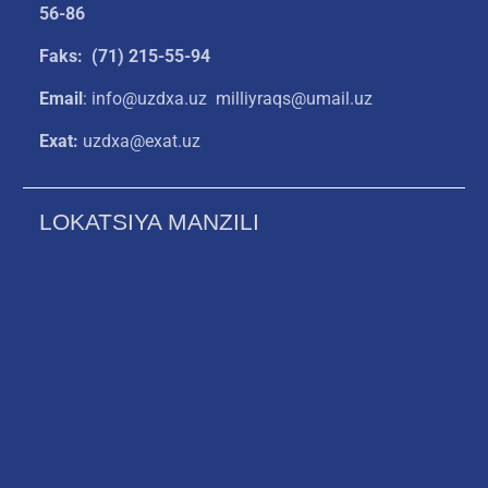
56-86
Faks: (71) 215-55-94
Email
: info@uzdxa.uz milliyraqs@umail.uz
Exat:
uzdxa@exat.uz
LOKATSIYA MANZILI