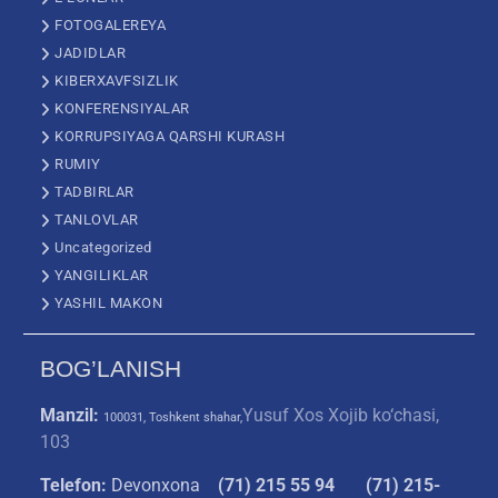
FOTOGALEREYA
JADIDLAR
KIBERXAVFSIZLIK
KONFERENSIYALAR
KORRUPSIYAGA QARSHI KURASH
RUMIY
TADBIRLAR
TANLOVLAR
Uncategorized
YANGILIKLAR
YASHIL MAKON
BOG’LANISH
Manzil:
Yusuf Xos Xojib ko‘chasi,
100031, Toshkent shahar,
103
Telefon:
Devonxona
(
71) 215 55 94
(71) 215-