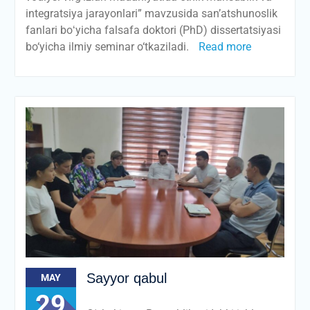
integratsiya jarayonlari” mavzusida san’atshunoslik
fanlari boʻyicha falsafa doktori (PhD) dissertatsiyasi
bo‘yicha ilmiy seminar o‘tkaziladi.
Read more
Sayyor qabul
MAY
29