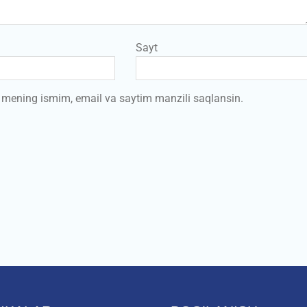
Sayt
a mening ismim, email va saytim manzili saqlansin.