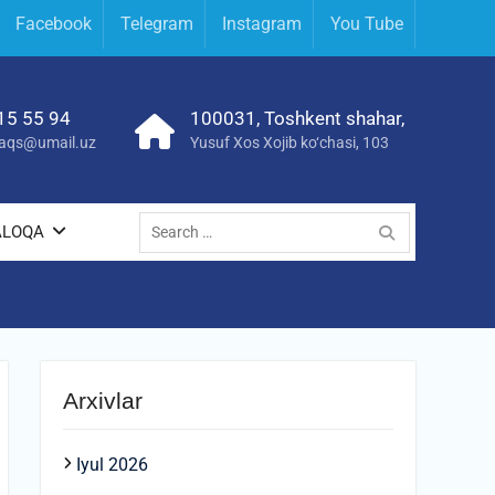
Facebook
Telegram
Instagram
You Tube
15 55 94
100031, Toshkent shahar,
yraqs@umail.uz
Yusuf Xos Xojib ko‘chasi, 103
Search
ALOQA
for:
Arxivlar
Iyul 2026