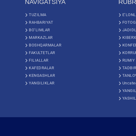
NAVIGATSIYA
RUBR
TUZILMA
E’LON
RAHBARIYAT
FOTOG
BO’LIMLAR
JADID
MARKAZLAR
KIBERX
BOSHQARMALAR
KONFE
FAKULTETLAR
KORRU
FILIALLAR
RUMIY
KAFEDRALAR
TADBI
KENGASHLAR
TANLO
YANGILIKLAR
Uncate
YANGI
YASHI