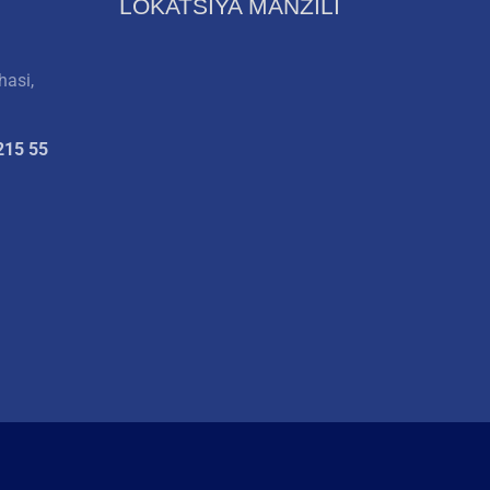
LOKATSIYA MANZILI
hasi,
215 55