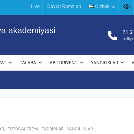
Live
Davlat Ramzlari
Oʻzbek
iya akademiyasi
71 2
milli
YAT
TALABA
ABITURIYENT
YANGILIKLAR
AR
,
FOTOGALEREYA
,
TADBIRLAR
,
YANGILIKLAR