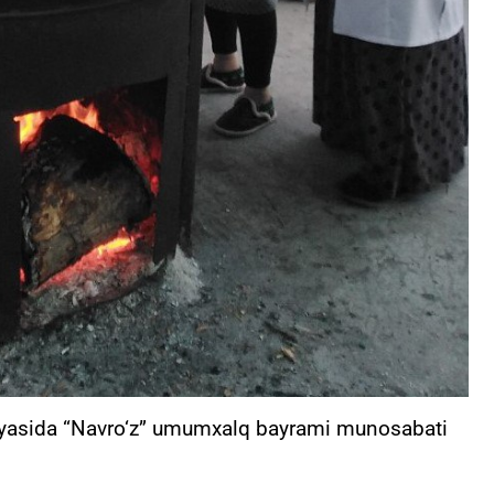
iyasida “Navro‘z” umumxalq bayrami munosabati