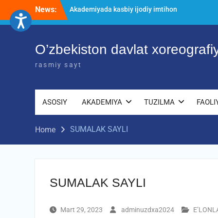
Akademiyada kasbiy ijodiy imtihon
Skip
News:
jarayonlari
to
O’ZBEKISTON DAVLAT XOREOGRAFIYA
content
AKADEMIYASIDA о‘tkazilgan kasbiy
(ijodiy) imtihonlarning natijalari
O’zbekiston davlat xoreograf
Diqqat e’lon!
rasmiy sayt
ASOSIY
AKADEMIYA
TUZILMA
FAOLI
SUMALAK SAYLI
Home
SUMALAK SAYLI
Mart 29, 2023
adminuzdxa2024
E’LONL