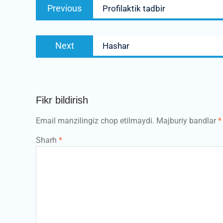
Previous
Previous
Profilaktik tadbir
menyusi
post:
Next
Next
Hashar
post:
Fikr bildirish
Email manzilingiz chop etilmaydi.
Majburiy bandlar
*
Sharh
*