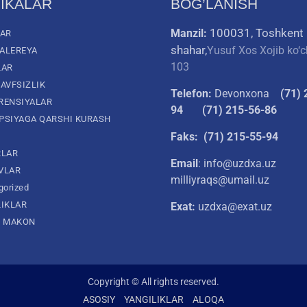
IKALAR
BOG’LANISH
100031, Toshkent
Manzil:
LAR
shahar,
Yusuf Xos Xojib ko‘c
ALEREYA
103
LAR
AVFSIZLIK
Telefon:
Devonxona
(
71) 
RENSIYALAR
94
(71) 215-56-86
PSIYAGA QARSHI KURASH
Faks: (71) 215-55-94
RLAR
Email
: info@uzdxa.uz
VLAR
milliyraqs@umail.uz
gorized
LIKLAR
Exat:
uzdxa@exat.uz
L MAKON
Copyright © All rights reserved.
ASOSIY
YANGILIKLAR
ALOQA