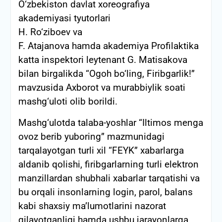
O‘zbekiston davlat xoreografiya
akademiyasi tyutorlari
H. Ro‘ziboev va
F. Atajanova hamda akademiya Profilaktika
katta inspektori leytenant G. Matisakova
bilan birgalikda “Ogoh bo‘ling, Firibgarlik!”
mavzusida Axborot va murabbiylik soati
mashg‘uloti olib borildi.
Mashg‘ulotda talaba-yoshlar “Iltimos menga
ovoz berib yuboring” mazmunidagi
tarqalayotgan turli xil “FEYK” xabarlarga
aldanib qolishi, firibgarlarning turli elektron
manzillardan shubhali xabarlar tarqatishi va
bu orqali insonlarning login, parol, balans
kabi shaxsiy ma’lumotlarini nazorat
qilayotganligi hamda ushbu jarayonlarga