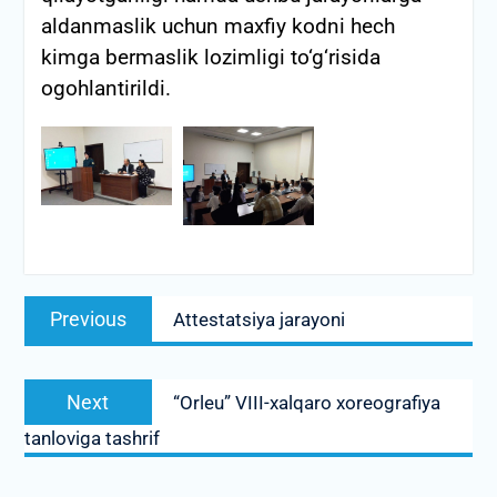
aldanmaslik uchun maxfiy kodni hech
kimga bermaslik lozimligi to‘g‘risida
ogohlantirildi.
Post
Previous
Previous
Attestatsiya jarayoni
menyusi
post:
Next
Next
“Orleu” VIII-xalqaro xoreografiya
post:
tanloviga tashrif