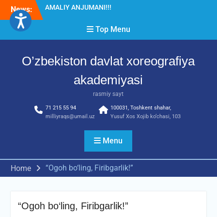
Skip
News:
Diqqat e’lon!
to
Akademiyada “Bitiruvchi –
content
Top Menu
2026” tadbiri bo‘lib o‘tdi
RESPUBLIKA ILMIY-
AMALIY ANJUMANI!!!
O’zbekiston davlat xoreografiya
akademiyasi
rasmiy sayt
71 215 55 94
100031, Toshkent shahar,
milliyraqs@umail.uz
Yusuf Xos Xojib ko‘chasi, 103
Menu
“Ogoh bo‘ling, Firibgarlik!”
Home
“Ogoh bo‘ling, Firibgarlik!”