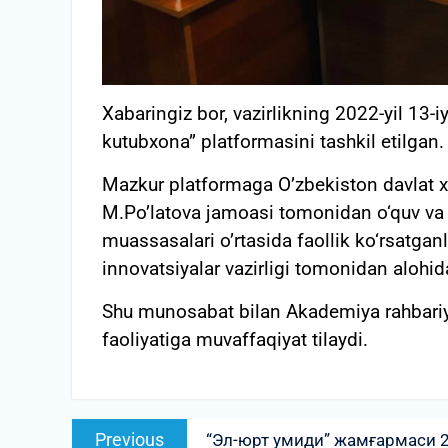
Xabaringiz bor, vazirlikning 2022-yil 13-
kutubxona” platformasini tashkil etilgan.
Mazkur platformaga O’zbekiston davlat 
M.Po’latova jamoasi tomonidan o‘quv va il
muassasalari o’rtasida faollik ko‘rsatganl
innovatsiyalar vazirligi tomonidan alohida 
Shu munosabat bilan Akademiya rahbariya
faoliyatiga muvaffaqiyat tilaydi.
Post
Previous
Previous
“Эл-юрт умиди” жамғармаси 2
menyusi