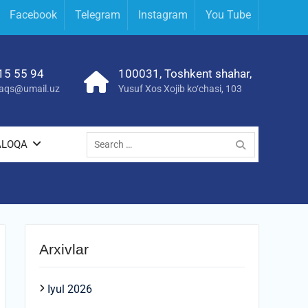
Facebook
Telegram
Instagram
You Tube
15 55 94
100031, Toshkent shahar,
yraqs@umail.uz
Yusuf Xos Xojib ko‘chasi, 103
Search
ALOQA
for:
Arxivlar
Iyul 2026