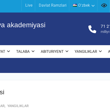
Live
Davlat Ramzlari
Oʻzbek
iya akademiyasi
71 2
milli
YAT
TALABA
ABITURIYENT
YANGILIKLAR
si
LAR
,
YANGILIKLAR