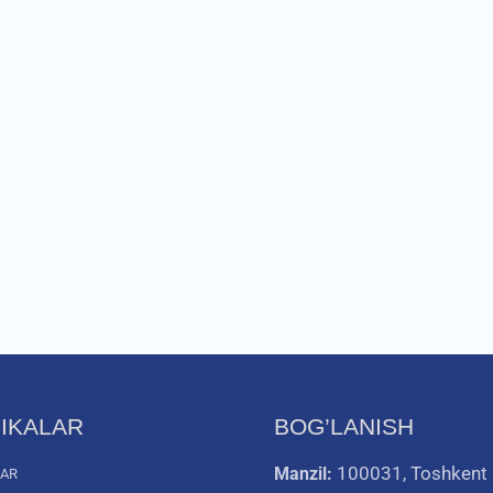
IKALAR
BOG’LANISH
100031, Toshkent
Manzil:
LAR