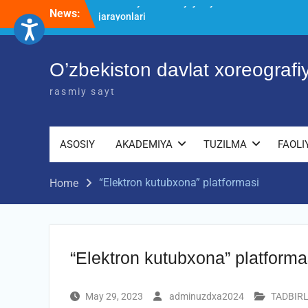
Skip
News:
O’ZBEKISTON DAVLAT XOREOGRAFIYA
to
AKADEMIYASIDA о‘tkazilgan kasbiy
content
(ijodiy) imtihonlarning natijalari
Diqqat e’lon!
O’zbekiston davlat xoreograf
Akademiyada kasbiy ijodiy imtihon
jarayonlari
rasmiy sayt
ASOSIY
AKADEMIYA
TUZILMA
FAOLI
“Elektron kutubxona” platformasi
Home
“Elektron kutubxona” platforma
May 29, 2023
adminuzdxa2024
TADBIR