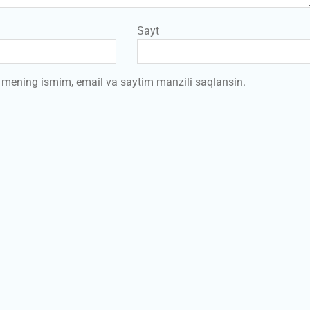
Sayt
a mening ismim, email va saytim manzili saqlansin.