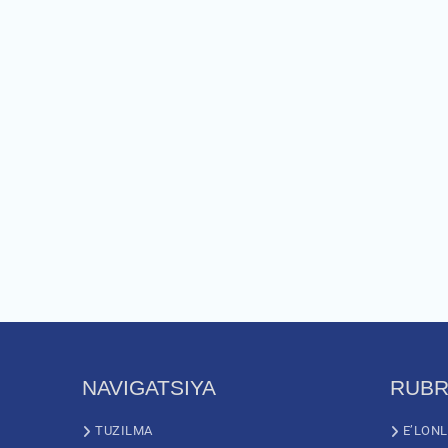
NAVIGATSIYA
RUBR
TUZILMA
E’LON