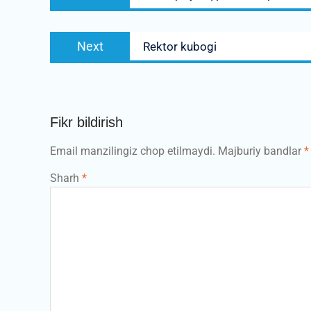
post:
Next
Next
Rektor kubogi
post:
Fikr bildirish
Email manzilingiz chop etilmaydi.
Majburiy bandlar
*
Sharh
*