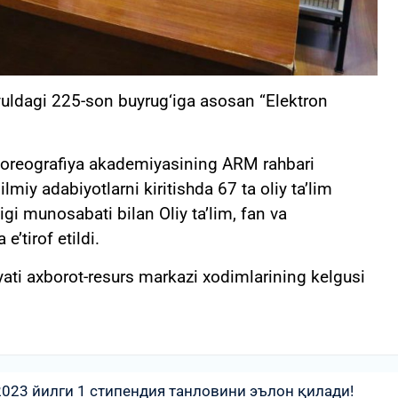
iyuldagi 225-son buyrug‘iga asosan “Elektron
xoreografiya akademiyasining ARM rahbari
miy adabiyotlarni kiritishda 67 ta oliy ta’lim
igi munosabati bilan Oliy ta’lim, fan va
e’tirof etildi.
ti axborot-resurs markazi xodimlarining kelgusi
023 йилги 1 стипендия танловини эълон қилади!