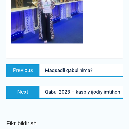
Post
Previous
Previous
Maqsadli qabul nima?
menyusi
post:
Next
Next
Qabul 2023 – kasbiy ijodiy imtihon
post:
Fikr bildirish