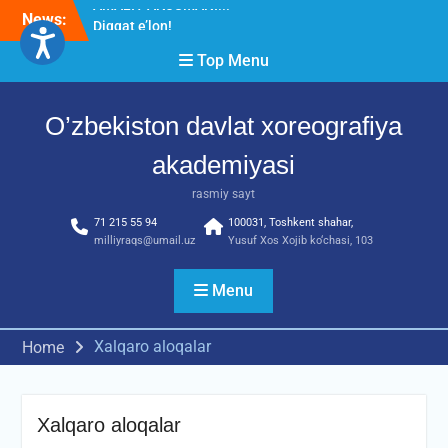
Skip
News:
Diqqat e’lon!
to
Akademiyada “Bitiruvchi –
content
Top Menu
2026” tadbiri bo‘lib o‘tdi
RESPUBLIKA ILMIY-
AMALIY ANJUMANI!!!
O’zbekiston davlat xoreografiya
akademiyasi
rasmiy sayt
71 215 55 94
100031, Toshkent shahar,
milliyraqs@umail.uz
Yusuf Xos Xojib ko‘chasi, 103
Menu
Xalqaro aloqalar
Home
Xalqaro aloqalar