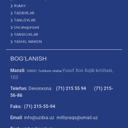
RUMIY
TADBIRLAR
TANLOVLAR
Uncategorized
YANGILIKLAR
YASHIL MAKON
BOG’LANISH
Manzil:
Yusuf Xos Xojib ko‘chasi,
100031, Toshkent shahar,
103
Telefon:
Devonxona
(
71) 215 55 94
(71) 215-
56-86
Faks: (71) 215-55-94
Email
: info@uzdxa.uz milliyraqs@umail.uz