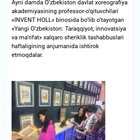
Ayni damda O’zbekiston davlat xoreografiya
akademiyasining professor-o’qituvchilari
«INVENT HOLL» binosida bo’lib o’tayotgan
«Yangi O’zbekiston: Taraqqiyot, innovatsiya
va ma’rifat» xalqaro sheriklik tashabbuslari
haftaligining anjumanida ishtirok
etmoqdalar.