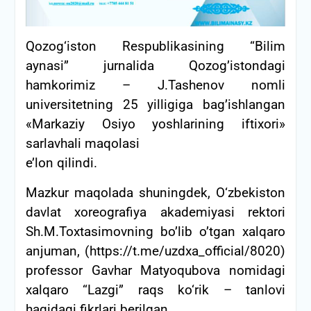
Qozog‘iston Respublikasining “Bilim
aynasi” jurnalida Qozog’istondagi
hamkorimiz – J.Tashenov nomli
universitetning 25 yilligiga bag’ishlangan
«Markaziy Osiyo yoshlarining iftixori»
sarlavhali maqolasi
e’lon qilindi.
Mazkur maqolada shuningdek, O‘zbekiston
davlat xoreografiya akademiyasi rektori
Sh.M.Toxtasimovning bo’lib o’tgan xalqaro
anjuman, (https://t.me/uzdxa_official/8020)
professor Gavhar Matyoqubova nomidagi
xalqaro “Lazgi” raqs ko‘rik – tanlovi
haqidagi fikrlari berilgan.