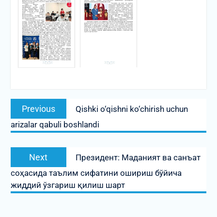
Post
Previous
Previous
Qishki o‘qishni ko‘chirish uchun
menyusi
post:
arizalar qabuli boshlandi
Next
Next
Президент: Маданият ва санъат
post:
соҳасида таълим сифатини ошириш бўйича
жиддий ўзгариш қилиш шарт