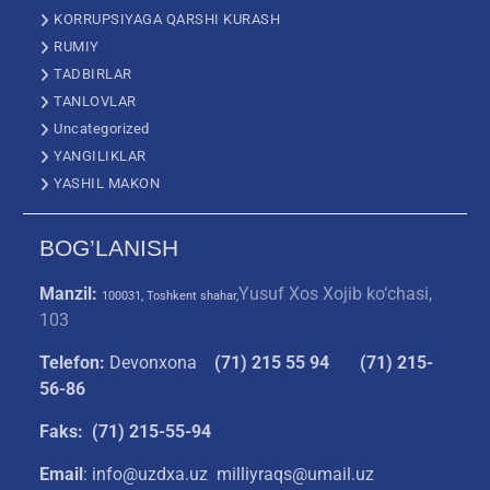
KORRUPSIYAGA QARSHI KURASH
RUMIY
TADBIRLAR
TANLOVLAR
Uncategorized
YANGILIKLAR
YASHIL MAKON
BOG’LANISH
Manzil:
Yusuf Xos Xojib ko‘chasi,
100031, Toshkent shahar,
103
Telefon:
Devonxona
(
71) 215 55 94
(71) 215-
56-86
Faks: (71) 215-55-94
Email
: info@uzdxa.uz milliyraqs@umail.uz