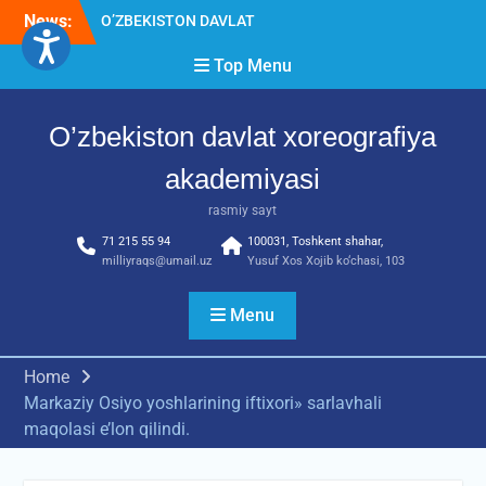
Skip
O’ZBEKISTON DAVLAT
News:
to
XOREOGRAFIYA
AKADEMIYASIDA
content
Top Menu
о‘tkazilgan kasbiy (ijodiy)
imtihonlarning natijalari
Diqqat e’lon!
O’zbekiston davlat xoreografiya
Akademiyada kasbiy ijodiy
akademiyasi
imtihon jarayonlari
rasmiy sayt
71 215 55 94
100031, Toshkent shahar,
milliyraqs@umail.uz
Yusuf Xos Xojib ko‘chasi, 103
Menu
Home
Markaziy Osiyo yoshlarining iftixori» sarlavhali
maqolasi e’lon qilindi.