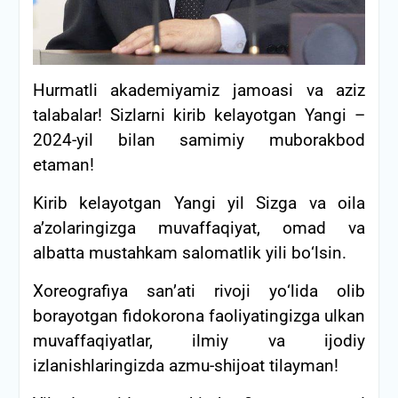
Hurmatli akademiyamiz jamoasi va aziz
talabalar! Sizlarni kirib kelayotgan Yangi –
2024-yil bilan samimiy muborakbod
etaman!
Kirib kelayotgan Yangi yil Sizga va oila
a’zolaringizga muvaffaqiyat, omad va
albatta mustahkam salomatlik yili bо‘lsin.
Xoreografiya san’ati rivoji yо‘lida olib
borayotgan fidokorona faoliyatingizga ulkan
muvaffaqiyatlar, ilmiy va ijodiy
izlanishlaringizda azmu-shijoat tilayman!