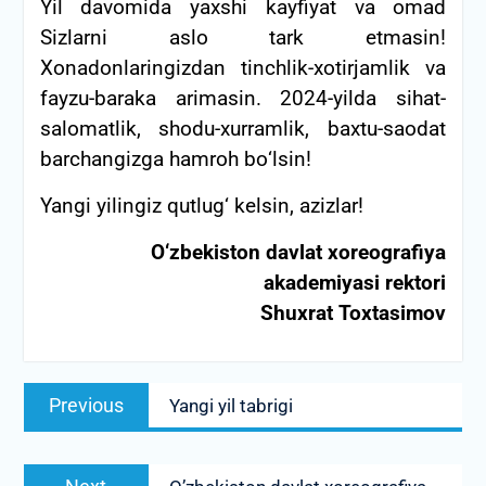
Yil davomida yaxshi kayfiyat va omad
Sizlarni aslo tark etmasin!
Xonadonlaringizdan tinchlik-xotirjamlik va
fayzu-baraka arimasin. 2024-yilda sihat-
salomatlik, shodu-xurramlik, baxtu-saodat
barchangizga hamroh bо‘lsin!
Yangi yilingiz qutlug‘ kelsin, azizlar!
О‘zbekiston davlat xoreografiya
akademiyasi rektori
Shuxrat Toxtasimov
Post
Previous
Previous
Yangi yil tabrigi
menyusi
post:
Next