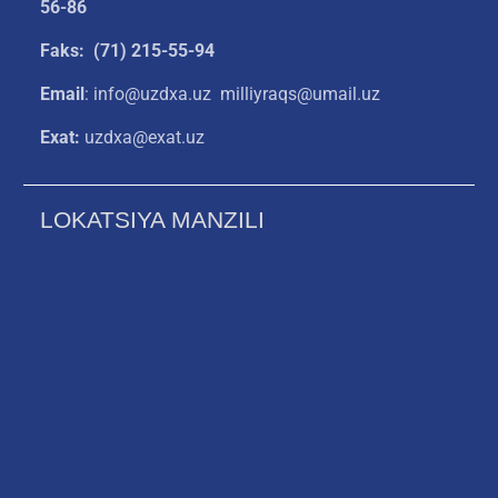
56-86
Faks: (71) 215-55-94
Email
: info@uzdxa.uz milliyraqs@umail.uz
Exat:
uzdxa@exat.uz
LOKATSIYA MANZILI