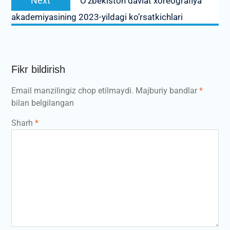
Next
O’zbekiston davlat xoreografiya
post:
akademiyasining 2023-yildagi ko’rsatkichlari
Fikr bildirish
Email manzilingiz chop etilmaydi.
Majburiy bandlar
*
bilan belgilangan
Sharh
*