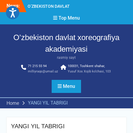
Skip
News:
O’ZBEKISTON DAVLAT
to
XOREOGRAFIYA
content
Top Menu
AKADEMIYASIDA
о‘tkazilgan kasbiy (ijodiy)
imtihonlarning natijalari
O’zbekiston davlat xoreografiya
Diqqat e’lon!
Akademiyada kasbiy ijodiy
akademiyasi
imtihon jarayonlari
rasmiy sayt
71 215 55 94
100031, Toshkent shahar,
milliyraqs@umail.uz
Yusuf Xos Xojib ko‘chasi, 103
Menu
YANGI YIL TABRIGI
Home
YANGI YIL TABRIGI