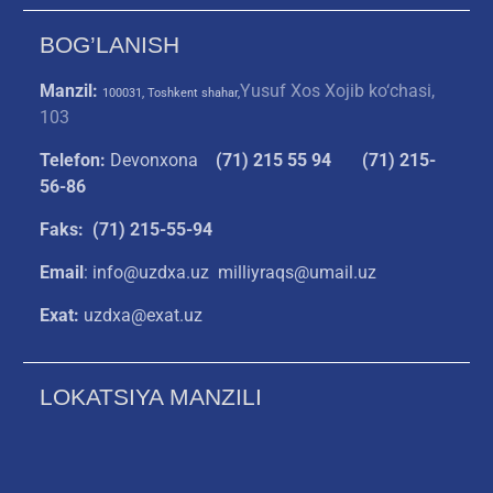
BOG’LANISH
Manzil:
Yusuf Xos Xojib ko‘chasi,
100031, Toshkent shahar,
103
Telefon:
Devonxona
(
71) 215 55 94
(71) 215-
56-86
Faks: (71) 215-55-94
Email
: info@uzdxa.uz milliyraqs@umail.uz
Exat:
uzdxa@exat.uz
LOKATSIYA MANZILI