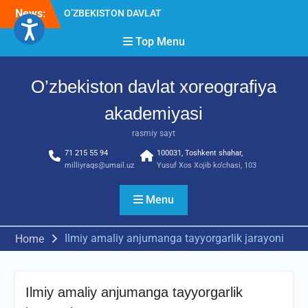
Skip
News:
O’ZBEKISTON DAVLAT
to
XOREOGRAFIYA
content
Top Menu
AKADEMIYASIDA
о‘tkazilgan kasbiy (ijodiy)
imtihonlarning natijalari
O’zbekiston davlat xoreografiya
Diqqat e’lon!
Akademiyada kasbiy ijodiy
akademiyasi
imtihon jarayonlari
rasmiy sayt
71 215 55 94
100031, Toshkent shahar,
milliyraqs@umail.uz
Yusuf Xos Xojib ko‘chasi, 103
Menu
Ilmiy amaliy anjumanga tayyorgarlik jarayoni
Home
Ilmiy amaliy anjumanga tayyorgarlik