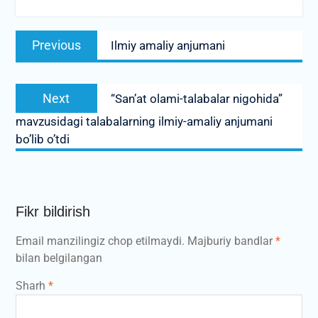
Post
Previous
Previous
Ilmiy amaliy anjumani
menyusi
post:
Next
Next
“San’at olami-talabalar nigohida”
post:
mavzusidagi talabalarning ilmiy-amaliy anjumani
bo’lib o’tdi
Fikr bildirish
Email manzilingiz chop etilmaydi.
Majburiy bandlar
*
bilan belgilangan
Sharh
*