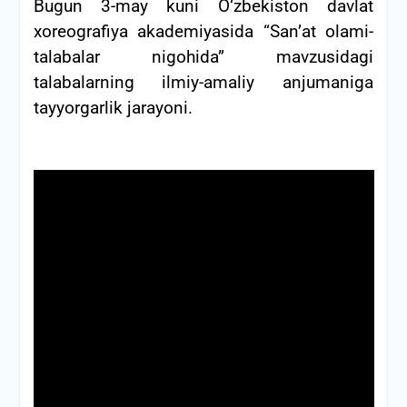
Bugun 3-may kuni O‘zbekiston davlat
xoreografiya akademiyasida “San’at olami-
talabalar nigohida” mavzusidagi
talabalarning ilmiy-amaliy anjumaniga
tayyorgarlik jarayoni.