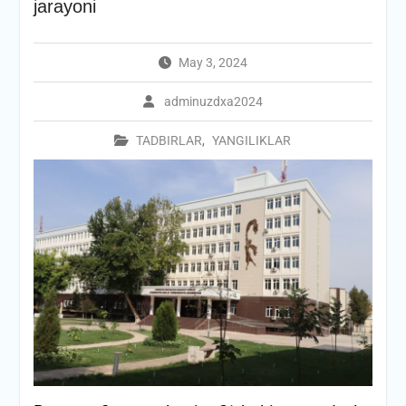
jarayoni
May 3, 2024
adminuzdxa2024
TADBIRLAR
,
YANGILIKLAR