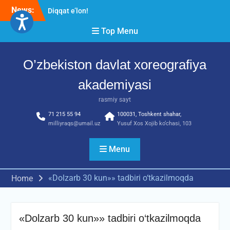
Skip
News:
Diqqat e’lon!
to
Akademiyada “Bitiruvchi –
content
Top Menu
2026” tadbiri bo‘lib o‘tdi
RESPUBLIKA ILMIY-
AMALIY ANJUMANI!!!
O’zbekiston davlat xoreografiya
akademiyasi
rasmiy sayt
71 215 55 94
100031, Toshkent shahar,
milliyraqs@umail.uz
Yusuf Xos Xojib ko‘chasi, 103
Menu
«Dolzarb 30 kun»» tadbiri o‘tkazilmoqda
Home
«Dolzarb 30 kun»» tadbiri o‘tkazilmoqda