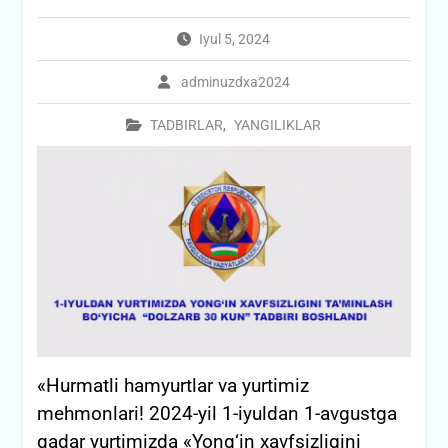
Iyul 5, 2024
adminuzdxa2024
TADBIRLAR
,
YANGILIKLAR
«Hurmatli hamyurtlar va yurtimiz
mehmonlari! 2024-yil 1-iyuldan 1-avgustga
qadar yurtimizda «Yong‘in xavfsizligini