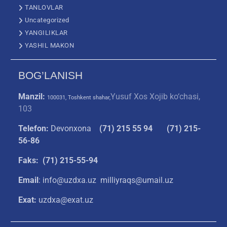
TANLOVLAR
Uncategorized
YANGILIKLAR
YASHIL MAKON
BOG’LANISH
Manzil:
Yusuf Xos Xojib ko‘chasi,
100031, Toshkent shahar,
103
Telefon:
Devonxona
(
71) 215 55 94
(71) 215-
56-86
Faks: (71) 215-55-94
Email
: info@uzdxa.uz milliyraqs@umail.uz
Exat:
uzdxa@exat.uz