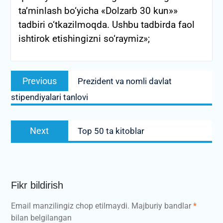
ta’minlash bo‘yicha «Dolzarb 30 kun»»
tadbiri o‘tkazilmoqda. Ushbu tadbirda faol
ishtirok etishingizni so‘raymiz»;
Post
Previous
Previous
Prezident va nomli davlat
menyusi
post:
stipendiyalari tanlovi
Next
Next
Top 50 ta kitoblar
post:
Fikr bildirish
Email manzilingiz chop etilmaydi.
Majburiy bandlar
*
bilan belgilangan