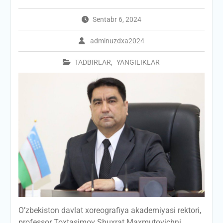
Sentabr 6, 2024
adminuzdxa2024
TADBIRLAR
,
YANGILIKLAR
O’zbekiston davlat xoreografiya akademiyasi rektori,
professor Toxtasimov Shuxrat Maxmutovichni