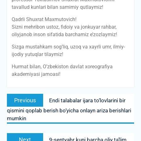
tavallud kunlari bilan samimiy qutlaymiz!
Qadrli Shuxrat Maxmutovich!
Sizni mehribon ustoz, fidoiy va jonkuyar rahbar,
oliyjanob inson sifatida barchamiz e’zozlaymiz!
Sizga mustahkam sog’liq, uzoq va xayrli umr, ilmiy-
ijodiy yutuqlar tilaymiz!
Hurmat bilan, O’zbekiston davlat xoreografiya
akademiyasi jamoasi!
Post
Previous
Previous
Endi talabalar ijara to‘lovlarini bir
menyusi
post:
qismini qoplab berish bo‘yicha onlayn ariza berishlari
mumkin
Next
Next
9-sentyabr kuni barcha oliy ta’lim