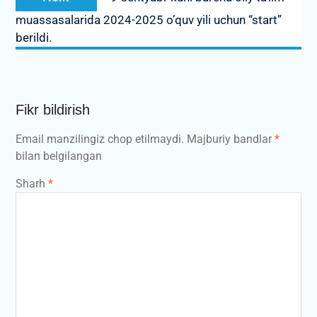
post:
muassasalarida 2024-2025 o’quv yili uchun “start”
berildi.
Fikr bildirish
Email manzilingiz chop etilmaydi.
Majburiy bandlar
*
bilan belgilangan
Sharh
*