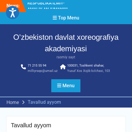
Skip
News:
Diqqat e’lon!
to
Akademiyada “Bitiruvchi –
content
Top Menu
2026” tadbiri bo‘lib o‘tdi
RESPUBLIKA ILMIY-
AMALIY ANJUMANI!!!
O’zbekiston davlat xoreografiya
akademiyasi
rasmiy sayt
71 215 55 94
100031, Toshkent shahar,
milliyraqs@umail.uz
Yusuf Xos Xojib ko‘chasi, 103
Menu
Tavallud ayyom
Home
Tavallud ayyom