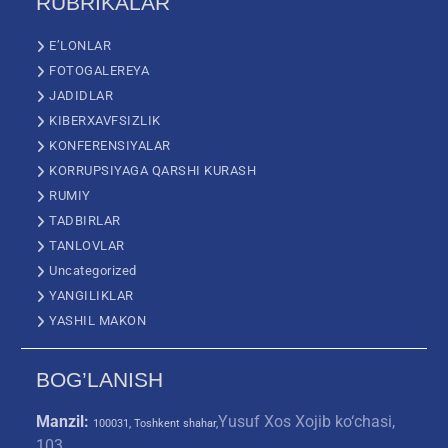
RUBRIKALAR
E’LONLAR
FOTOGALEREYA
JADIDLAR
KIBERXAVFSIZLIK
KONFERENSIYALAR
KORRUPSIYAGA QARSHI KURASH
RUMIY
TADBIRLAR
TANLOVLAR
Uncategorized
YANGILIKLAR
YASHIL MAKON
BOG’LANISH
Manzil:
Yusuf Xos Xojib ko‘chasi,
100031, Toshkent shahar,
103