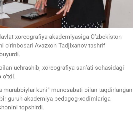
 davlat xoreografiya akademiyasiga O’zbekiston
i o’rinbosari Avazxon Tadjixanov tashrif
buyurdi.
lan uchrashib, xoreografiya san’ati sohasidagi
 o’tdi.
va murabbiylar kuni” munosabati bilan taqdirlangan
 bir guruh akademiya pedagog-xodimlariga
shonini topshirdi.