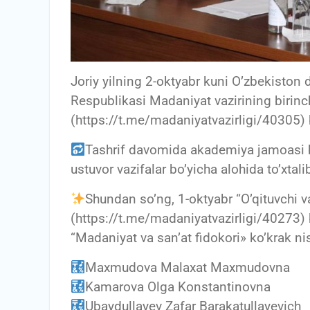
Joriy yilning 2-oktyabr kuni O’zbekiston
Respublikasi Madaniyat vazirining birinch
(https://t.me/madaniyatvazirligi/40305) 
Tashrif davomida akademiya jamoasi bi
ustuvor vazifalar bo’yicha alohida to’xtalib
Shundan so’ng, 1-oktyabr “O’qituvchi 
(https://t.me/madaniyatvazirligi/40273)
“Madaniyat va san’at fidokori» ko’krak ni
Maxmudova Malaxat Maxmudovna
Kamarova Olga Konstantinovna
Ubaydullayev Zafar Barakatullayevich