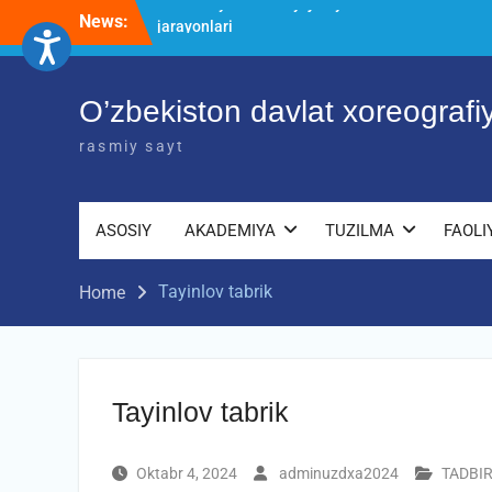
Skip
News:
O’ZBEKISTON DAVLAT XOREOGRAFIYA
to
AKADEMIYASIDA о‘tkazilgan kasbiy
content
(ijodiy) imtihonlarning natijalari
Diqqat e’lon!
O’zbekiston davlat xoreograf
Akademiyada kasbiy ijodiy imtihon
jarayonlari
rasmiy sayt
ASOSIY
AKADEMIYA
TUZILMA
FAOLI
Tayinlov tabrik
Home
Tayinlov tabrik
Oktabr 4, 2024
adminuzdxa2024
TADBI