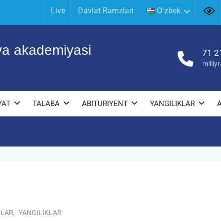
Live
Davlat Ramzlari
Oʻzbek
iya akademiyasi
71 2
milli
YAT
TALABA
ABITURIYENT
YANGILIKLAR
RLAR
,
YANGILIKLAR