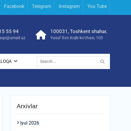
Facebook
Telegram
Instagram
You Tube
15 55 94
100031, Toshkent shahar,
yraqs@umail.uz
Yusuf Xos Xojib ko‘chasi, 103
Search
ALOQA
for:
Arxivlar
Iyul 2026