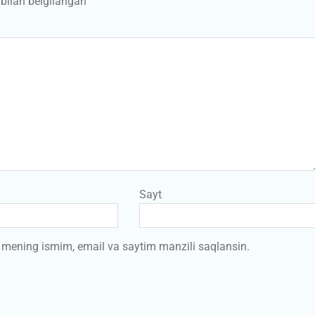
bilan belgilangan
Sayt
a mening ismim, email va saytim manzili saqlansin.