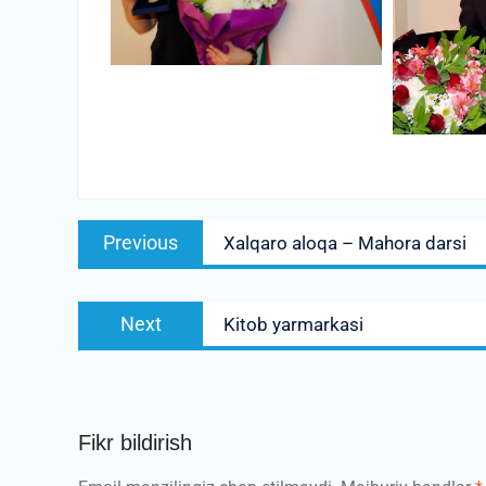
Post
Previous
Previous
Xalqaro aloqa – Mahora darsi
menyusi
post:
Next
Next
Kitob yarmarkasi
post:
Fikr bildirish