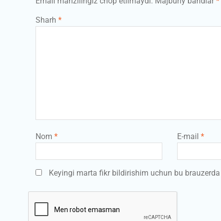
Email manzilingiz chop etilmaydi.
Majburiy bandlar
*
Sharh
*
Nom
*
E-mail
*
Keyingi marta fikr bildirishim uchun bu brauzerd