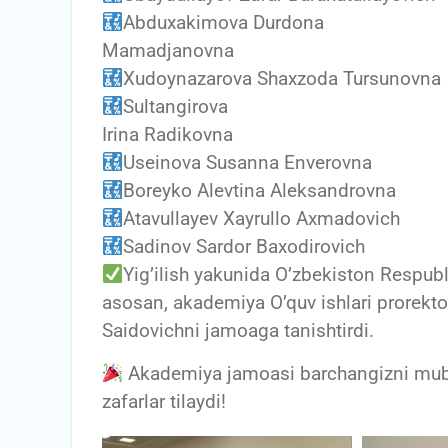
Abduxakimova Durdona
Mamadjanovna
Xudoynazarova Shaxzoda Tursunovna
Sultangirova
Irina Radikovna
Useinova Susanna Enverovna
Boreyko Alevtina Aleksandrovna
Atavullayev Xayrullo Axmadovich
Sadinov Sardor Baxodirovich
Yig’ilish yakunida O’zbekiston Respubl
asosan, akademiya O’quv ishlari prorekt
Saidovichni jamoaga tanishtirdi.
Akademiya jamoasi barchangizni mubo
zafarlar tilaydi!