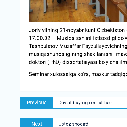
Joriy yilning 21-noyabr kuni O‘zbekiston
17.00.02 – Musiqa san’ati ixtisosligi bo‘
Tashpulatov Muzaffar Fayzullayevichning 
musiqashunosligining shakllanishi” mavzu
doktori (PhD) dissertatsiyasi bo‘yicha ilm
Seminar xulosasiga ko’ra, mazkur tadqiqo
Post
Previous
Previous
Davlat bayrog’i millat faxri
menyusi
post:
Next
Next
Ustoz shogird