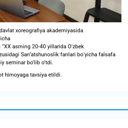
 davlat xoreografiya akademiyasida
yicha
“XX asrning 20-40 yillarida О‘zbek
sidagi San’atshunoslik fanlari boʻyicha falsafa
iy seminar bo’lib o’tdi.
t himoyaga tavsiya etildi.