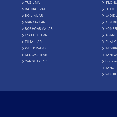
TUZILMA
E’LON
RAHBARIYAT
FOTOG
BO’LIMLAR
JADID
MARKAZLAR
KIBERX
BOSHQARMALAR
KONFE
FAKULTETLAR
KORRU
FILIALLAR
RUMIY
KAFEDRALAR
TADBI
KENGASHLAR
TANLO
YANGILIKLAR
Uncate
YANGI
YASHI