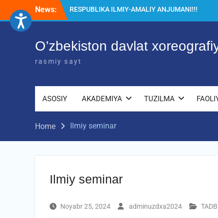
Skip
News:
RESPUBLIKA ILMIY-AMALIY ANJUMANI!!!
to
Diqqat e’lon!
content
Akademiyada “Bitiruvchi – 2026” tadbiri
bo‘lib o‘tdi
O’zbekiston davlat xoreograf
rasmiy sayt
ASOSIY
AKADEMIYA
TUZILMA
FAOLI
Ilmiy seminar
Home
Ilmiy seminar
Noyabr 25, 2024
adminuzdxa2024
TADB