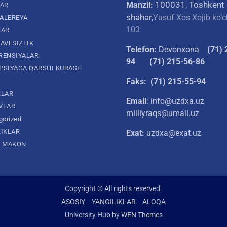
100031, Toshkent
Manzil:
LAR
shahar,
Yusuf Xos Xojib ko‘c
ALEREYA
103
LAR
AVFSIZLIK
Telefon:
Devonxona
(
71) 
RENSIYALAR
94
(71) 215-56-86
PSIYAGA QARSHI KURASH
Faks: (71) 215-55-94
RLAR
Email
: info@uzdxa.uz
VLAR
milliyraqs@umail.uz
gorized
LIKLAR
Exat:
uzdxa@exat.uz
L MAKON
Copyright © All rights reserved.
ASOSIY
YANGILIKLAR
ALOQA
University Hub by
WEN Themes