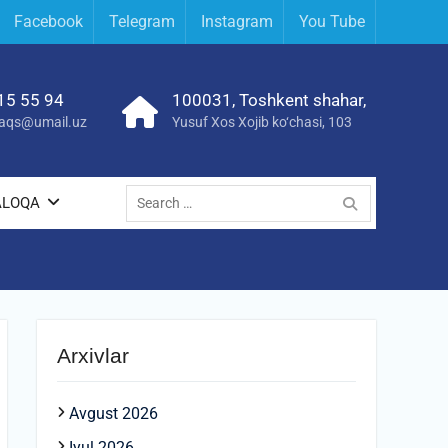
Facebook
Telegram
Instagram
You Tube
15 55 94
100031, Toshkent shahar,
yraqs@umail.uz
Yusuf Xos Xojib ko‘chasi, 103
Search
ALOQA
for:
Arxivlar
Avgust 2026
Iyul 2026