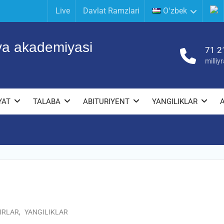
Live
Davlat Ramzlari
Oʻzbek
iya akademiyasi
71 2
milli
YAT
TALABA
ABITURIYENT
YANGILIKLAR
IRLAR
,
YANGILIKLAR