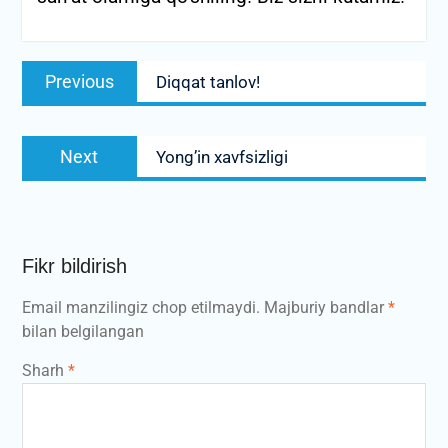
Post
Previous
Previous
Diqqat tanlov!
menyusi
post:
Next
Next
Yong’in xavfsizligi
post:
Fikr bildirish
Email manzilingiz chop etilmaydi.
Majburiy bandlar
*
bilan belgilangan
Sharh
*