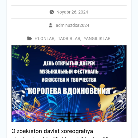
Noyabr 26, 2024
adminuzdxa2024
E’LONLAR
,
TADBIRLAR
,
YANGILIKLAR
O’zbekiston davlat xoreografiya