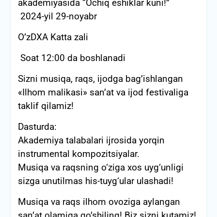
akademiyasida “Ochiq eshiklar kuni!”
2024-yil 29-noyabr
O’zDXA Katta zali
Soat 12:00 da boshlanadi
Sizni musiqa, raqs, ijodga bag’ishlangan
«Ilhom malikasi» san’at va ijod festivaliga
taklif qilamiz!
Dasturda:
Akademiya talabalari ijrosida yorqin
instrumental kompozitsiyalar.
Musiqa va raqsning o‘ziga xos uyg‘unligi
sizga unutilmas his-tuyg‘ular ulashadi!
Musiqa va raqs ilhom ovoziga aylangan
san’at olamiga qo’shiling! Biz sizni kutamiz!