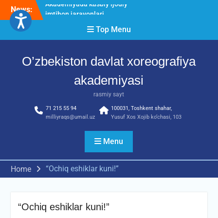
Skip
News:
O’ZBEKISTON DAVLAT
to
XOREOGRAFIYA
content
Top Menu
AKADEMIYASIDA
о‘tkazilgan kasbiy (ijodiy)
imtihonlarning natijalari
O’zbekiston davlat xoreografiya
Diqqat e’lon!
Akademiyada kasbiy ijodiy
akademiyasi
imtihon jarayonlari
rasmiy sayt
71 215 55 94
100031, Toshkent shahar,
milliyraqs@umail.uz
Yusuf Xos Xojib ko‘chasi, 103
Menu
“Ochiq eshiklar kuni!”
Home
“Ochiq eshiklar kuni!”