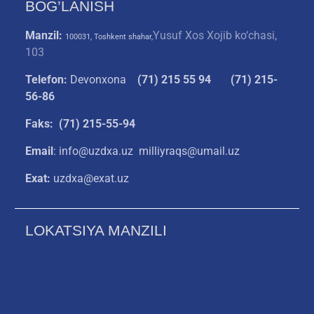
BOG’LANISH
Manzil:
Yusuf Xos Xojib ko‘chasi,
100031, Toshkent shahar,
103
Telefon:
Devonxona
(
71) 215 55 94
(71) 215-
56-86
Faks: (71) 215-55-94
Email
: info@uzdxa.uz milliyraqs@umail.uz
Exat:
uzdxa@exat.uz
LOKATSIYA MANZILI