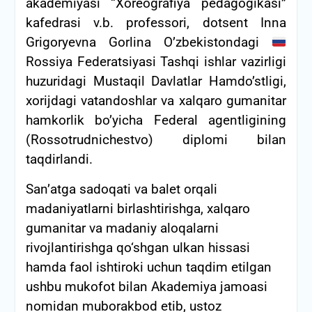
akademiyasi “Xoreografiya pedagogikasi”
kafedrasi v.b. professori, dotsent Inna
Grigoryevna Gorlina O’zbekistondagi
Rossiya Federatsiyasi Tashqi ishlar vazirligi
huzuridagi Mustaqil Davlatlar Hamdo’stligi,
xorijdagi vatandoshlar va xalqaro gumanitar
hamkorlik bo’yicha Federal agentligining
(Rossotrudnichestvo) diplomi bilan
taqdirlandi.
San’atga sadoqati va balet orqali
madaniyatlarni birlashtirishga, xalqaro
gumanitar va madaniy aloqalarni
rivojlantirishga qo‘shgan ulkan hissasi
hamda faol ishtiroki uchun taqdim etilgan
ushbu mukofot bilan Akademiya jamoasi
nomidan muborakbod etib, ustoz