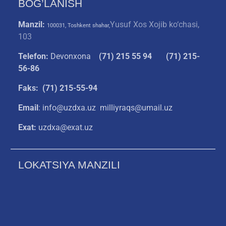
BOG’LANISH
Manzil:
Yusuf Xos Xojib ko‘chasi,
100031, Toshkent shahar,
103
Telefon:
Devonxona
(
71) 215 55 94
(71) 215-
56-86
Faks: (71) 215-55-94
Email
: info@uzdxa.uz milliyraqs@umail.uz
Exat:
uzdxa@exat.uz
LOKATSIYA MANZILI