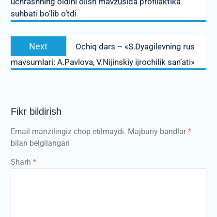
uchrashning oldini olish mavzusida profilaktika
suhbati bo‘lib o‘tdi
Next
Next
Ochiq dars – «S.Dyagilevning rus
post:
mavsumlari: A.Pavlova, V.Nijinskiy ijrochilik san’ati»
Fikr bildirish
Email manzilingiz chop etilmaydi.
Majburiy bandlar
*
bilan belgilangan
Sharh
*