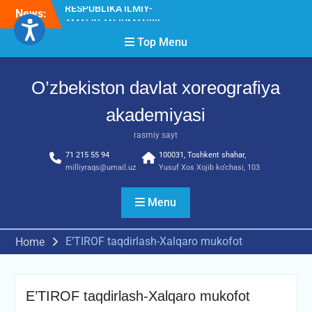
Skip
News:
Diqqat e’lon!
to
Akademiyada “Bitiruvchi –
content
Top Menu
2026” tadbiri bo‘lib o‘tdi
RESPUBLIKA ILMIY-
AMALIY ANJUMANI!!!
O’zbekiston davlat xoreografiya
akademiyasi
rasmiy sayt
71 215 55 94
100031, Toshkent shahar,
milliyraqs@umail.uz
Yusuf Xos Xojib ko‘chasi, 103
Menu
E’TIROF taqdirlash-Xalqaro mukofot
Home
E’TIROF taqdirlash-Xalqaro mukofot