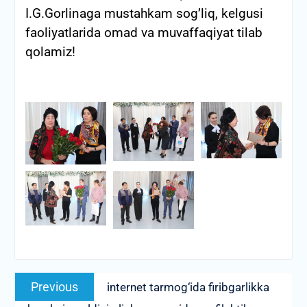
I.G.Gorlinaga mustahkam sog’liq, kelgusi
faoliyatlarida omad va muvaffaqiyat tilab
qolamiz!
Post
Previous
Previous
internet tarmog‘ida firibgarlikka
menyusi
post: