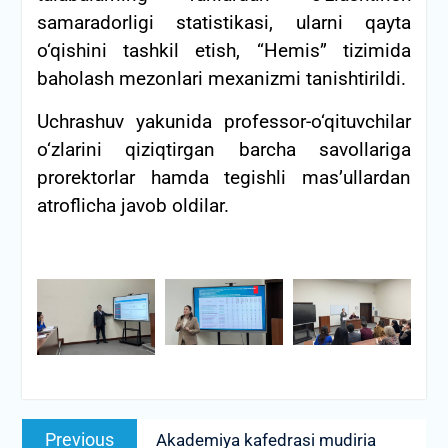
samaradorligi statistikasi, ularni qayta
o‘qishini tashkil etish, “Hemis” tizimida
baholash mezonlari mexanizmi tanishtirildi.
Uchrashuv yakunida professor-o‘qituvchilar
o‘zlarini qiziqtirgan barcha savollariga
prorektorlar hamda tegishli mas’ullardan
atroflicha javob oldilar.
Post
Previous
Previous
Akademiya kafedrasi mudiria
menyusi