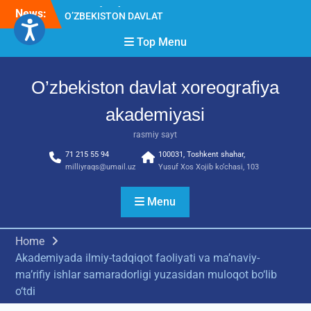
Skip
News:
O’ZBEKISTON DAVLAT
to
XOREOGRAFIYA
content
Top Menu
AKADEMIYASIDA
о‘tkazilgan kasbiy (ijodiy)
imtihonlarning natijalari
O’zbekiston davlat xoreografiya
Diqqat e’lon!
Akademiyada kasbiy ijodiy
akademiyasi
imtihon jarayonlari
rasmiy sayt
71 215 55 94
100031, Toshkent shahar,
milliyraqs@umail.uz
Yusuf Xos Xojib ko‘chasi, 103
Menu
Home
Akademiyada ilmiy-tadqiqot faoliyati va ma’naviy-
ma’rifiy ishlar samaradorligi yuzasidan muloqot bo‘lib
o‘tdi