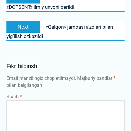
post:
«DOTSENT» ilmiy unvoni berildi
Next
Next
«Qalqon» jamoasi a’zolari bilan
post:
yig‘ilish o‘tkazildi
Fikr bildirish
Email manzilingiz chop etilmaydi.
Majburiy bandlar
*
bilan belgilangan
Sharh
*