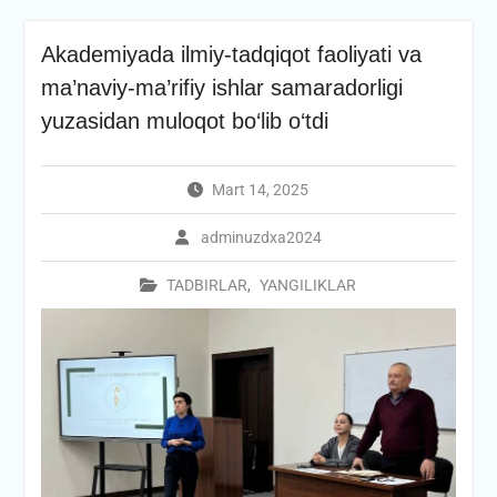
Akademiyada ilmiy-tadqiqot faoliyati va
ma’naviy-ma’rifiy ishlar samaradorligi
yuzasidan muloqot bo‘lib o‘tdi
Mart 14, 2025
adminuzdxa2024
TADBIRLAR
,
YANGILIKLAR