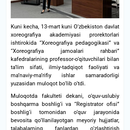
Kuni kecha, 13-mart kuni O‘zbekiston davlat
xoreografiya akademiyasi prorektorlari
ishtirokida “Xoreografiya pedagogikasi” va
“Xoreografiya jamoalari rahbari”
kafedralarining professor-o‘qituvchilari bilan
ta’lim sifati, ilmiy-tadqiqot faoliyati va
ma’naviy-ma’rifiy ishlar samaradorligi
yuzasidan muloqot bo‘lib o‘tdi.
Muloqotda fakulteti dekani, o‘quv-uslubiy
boshqarma boshlig‘i va “Registrator ofisi”
boshlig‘i tomonidan o‘quv jarayonida
bevosita qo‘llanilayotgan meyoriy hujjatlar,
talabalarning fanlardan o‘zlashtirish