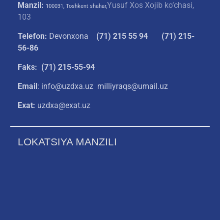
Manzil:
Yusuf Xos Xojib ko‘chasi,
100031, Toshkent shahar,
103
Telefon:
Devonxona
(
71) 215 55 94
(71) 215-
56-86
Faks: (71) 215-55-94
Email
: info@uzdxa.uz milliyraqs@umail.uz
Exat:
uzdxa@exat.uz
LOKATSIYA MANZILI