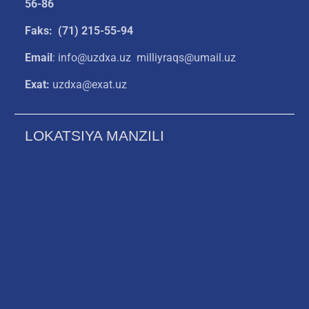
56-86
Faks: (71) 215-55-94
Email
: info@uzdxa.uz milliyraqs@umail.uz
Exat:
uzdxa@exat.uz
LOKATSIYA MANZILI