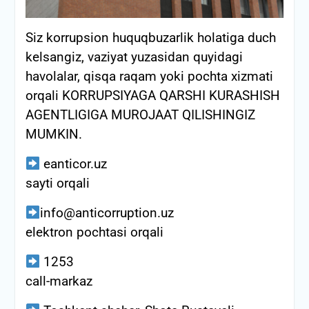
Siz korrupsion huquqbuzarlik holatiga duch
kelsangiz, vaziyat yuzasidan quyidagi
havolalar, qisqa raqam yoki pochta xizmati
orqali KORRUPSIYAGA QARSHI KURASHISH
AGENTLIGIGA MUROJAAT QILISHINGIZ
MUMKIN.
eanticor.uz
sayti orqali
info@anticorruption.uz
elektron pochtasi orqali
1253
call-markaz