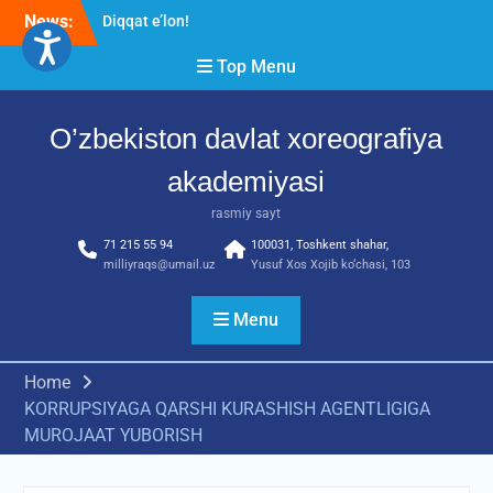
Skip
News:
Diqqat e’lon!
to
Akademiyada kasbiy ijodiy
content
Top Menu
imtihon jarayonlari
O’ZBEKISTON DAVLAT
XOREOGRAFIYA
O’zbekiston davlat xoreografiya
AKADEMIYASIDA
о‘tkazilgan kasbiy (ijodiy)
akademiyasi
imtihonlarning natijalari
rasmiy sayt
71 215 55 94
100031, Toshkent shahar,
milliyraqs@umail.uz
Yusuf Xos Xojib ko‘chasi, 103
Menu
Home
KORRUPSIYAGA QARSHI KURASHISH AGENTLIGIGA
MUROJAAT YUBORISH