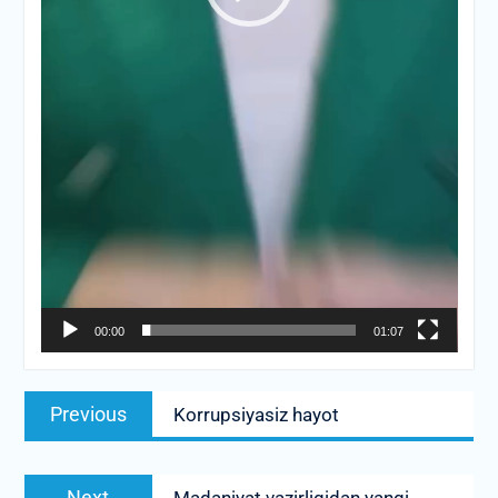
00:00
01:07
Post
Previous
Previous
Korrupsiyasiz hayot
menyusi
post:
Next
Next
Madaniyat vazirligidan yangi