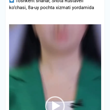
Toshkent shahar, Shota Rustaveli
ko’chasi, 8a-uy pochta xizmati yordamida
Video
Pleyer