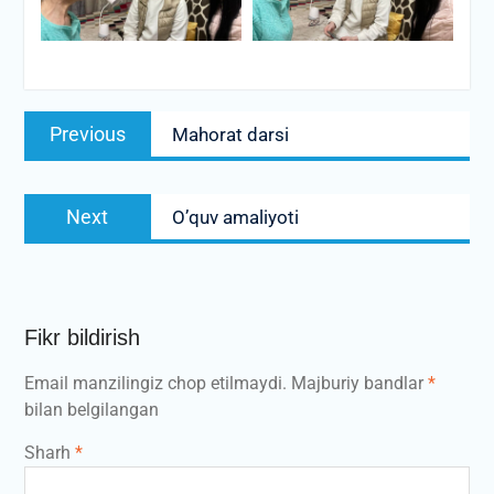
Post
Previous
Previous
Mahorat darsi
menyusi
post:
Next
Next
O’quv amaliyoti
post:
Fikr bildirish
Email manzilingiz chop etilmaydi.
Majburiy bandlar
*
bilan belgilangan
Sharh
*