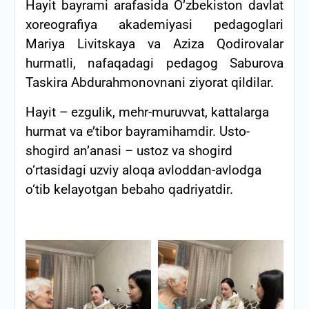
Hayit bayrami arafasida O’zbekiston davlat
xoreografiya akademiyasi pedagoglari
Mariya Livitskaya va Aziza Qodirovalar
hurmatli, nafaqadagi pedagog Saburova
Taskira Abdurahmonovnani ziyorat qildilar.
Hayit – ezgulik, mehr-muruvvat, kattalarga
hurmat va e’tibor bayramihamdir. Usto-
shogird an’anasi – ustoz va shogird
o‘rtasidagi uzviy aloqa avloddan-avlodga
o‘tib kelayotgan bebaho qadriyatdir.