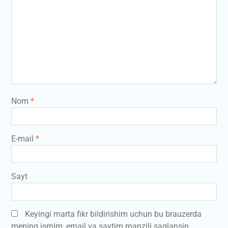
Nom
*
E-mail
*
Sayt
Keyingi marta fikr bildirishim uchun bu brauzerda
mening ismim, email va saytim manzili saqlansin.