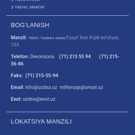
YASHIL MAKON
BOG’LANISH
Manzil:
Yusuf Xos Xojib ko‘chasi,
100031, Toshkent shahar,
103
Telefon:
Devonxona
(
71) 215 55 94
(71) 215-
56-86
Faks: (71) 215-55-94
Email
: info@uzdxa.uz milliyraqs@umail.uz
Exat:
uzdxa@exat.uz
LOKATSIYA MANZILI