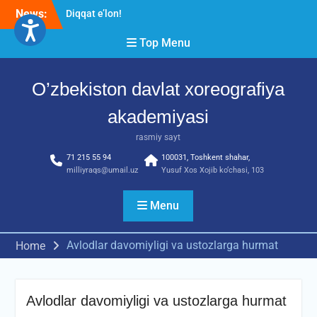
Skip
News:
Diqqat e’lon!
to
Akademiyada “Bitiruvchi –
content
Top Menu
2026” tadbiri bo‘lib o‘tdi
RESPUBLIKA ILMIY-
AMALIY ANJUMANI!!!
O’zbekiston davlat xoreografiya
akademiyasi
rasmiy sayt
71 215 55 94
100031, Toshkent shahar,
milliyraqs@umail.uz
Yusuf Xos Xojib ko‘chasi, 103
Menu
Avlodlar davomiyligi va ustozlarga hurmat
Home
Avlodlar davomiyligi va ustozlarga hurmat