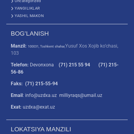
Uncategorized
YANGILIKLAR
YASHIL MAKON
BOG’LANISH
Manzil:
Yusuf Xos Xojib ko‘chasi,
100031, Toshkent shahar,
103
Telefon:
Devonxona
(
71) 215 55 94
(71) 215-
56-86
Faks: (71) 215-55-94
Email
: info@uzdxa.uz milliyraqs@umail.uz
Exat:
uzdxa@exat.uz
LOKATSIYA MANZILI