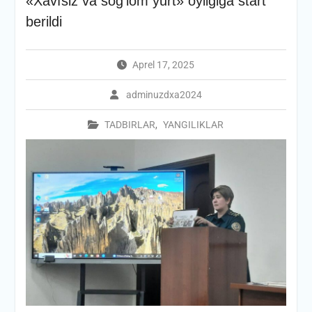
«Xavfsiz va sog’lom yurt» oyligiga start
berildi
Aprel 17, 2025
adminuzdxa2024
TADBIRLAR
,
YANGILIKLAR