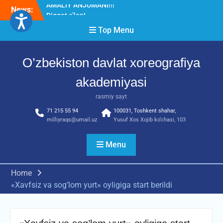
Skip
News:
Diqqat e’lon!
to
Akademiyada “Bitiruvchi –
content
Top Menu
2026” tadbiri bo‘lib o‘tdi
RESPUBLIKA ILMIY-
AMALIY ANJUMANI!!!
O’zbekiston davlat xoreografiya
akademiyasi
rasmiy sayt
71 215 55 94
100031, Toshkent shahar,
milliyraqs@umail.uz
Yusuf Xos Xojib ko‘chasi, 103
Menu
Home
«Xavfsiz va sog’lom yurt» oyligiga start berildi