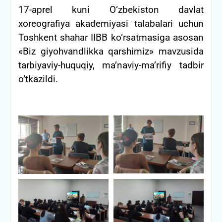
17-aprel kuni O‘zbekiston davlat
xoreografiya akademiyasi talabalari uchun
Toshkent shahar IIBB ko‘rsatmasiga asosan
«Biz giyohvandlikka qarshimiz» mavzusida
tarbiyaviy-huquqiy, ma’naviy-ma’rifiy tadbir
o’tkazildi.