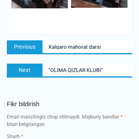
Post
Previous
Previous
Xalqaro mahorat darsi
menyusi
post:
Next
Next
“OLIMA QIZLAR KLUBI”
post:
Fikr bildirish
Email manzilingiz chop etilmaydi.
Majburiy bandlar
*
bilan belgilangan
Sharh
*