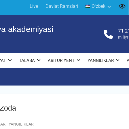
Live
Davlat Ramzlari
Oʻzbek
iya akademiyasi
71 2
milli
YAT
TALABA
ABITURIYENT
YANGILIKLAR
-Zoda
LAR
,
YANGILIKLAR