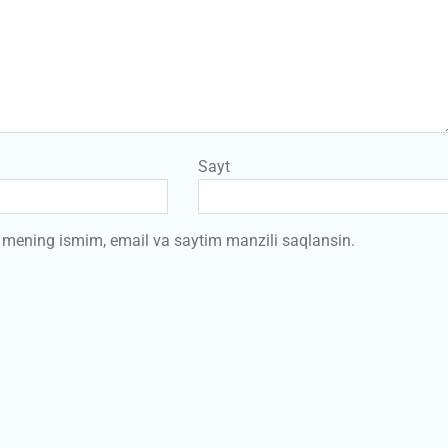
Sayt
a mening ismim, email va saytim manzili saqlansin.