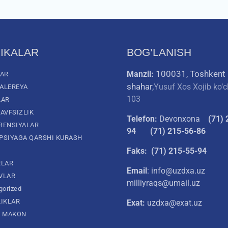
IKALAR
BOG’LANISH
100031, Toshkent
Manzil:
LAR
shahar,
Yusuf Xos Xojib ko‘c
ALEREYA
103
LAR
AVFSIZLIK
Telefon:
Devonxona
(
71) 
RENSIYALAR
94
(71) 215-56-86
PSIYAGA QARSHI KURASH
Faks: (71) 215-55-94
RLAR
Email
: info@uzdxa.uz
VLAR
milliyraqs@umail.uz
gorized
LIKLAR
Exat:
uzdxa@exat.uz
L MAKON