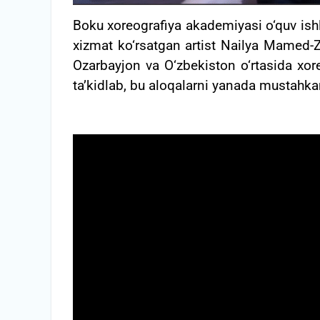
Boku xoreografiya akademiyasi o‘quv ishl
xizmat ko‘rsatgan artist Nailya Mamed-Z
Ozarbayjon va O‘zbekiston o‘rtasida xor
ta’kidlab, bu aloqalarni yanada mustahkaml