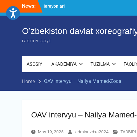
Skip
News:
O’ZBEKISTON DAVLAT XOREOGRAFIYA
to
AKADEMIYASIDA о‘tkazilgan kasbiy
content
(ijodiy) imtihonlarning natijalari
Diqqat e’lon!
O’zbekiston davlat xoreograf
Akademiyada kasbiy ijodiy imtihon
jarayonlari
rasmiy sayt
ASOSIY
AKADEMIYA
TUZILMA
FAOLI
OAV intervyu – Nailya Mamed-Zoda
Home
OAV intervyu – Nailya Mamed
May 19, 2025
adminuzdxa2024
TADBIR