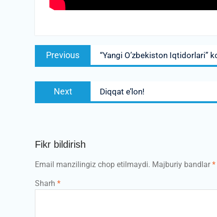
Post
Previous
Previous
“Yangi O’zbekiston Iqtidorlari” ko
menyusi
post:
Next
Next
Diqqat e’lon!
post:
Fikr bildirish
Email manzilingiz chop etilmaydi.
Majburiy bandlar
*
Sharh
*