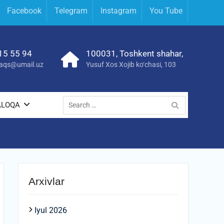
Facebook
Telegram
Instagram
You Tube
15 55 94
100031, Toshkent shahar,
yraqs@umail.uz
Yusuf Xos Xojib ko‘chasi, 103
Search
ALOQA
for:
Arxivlar
Iyul 2026