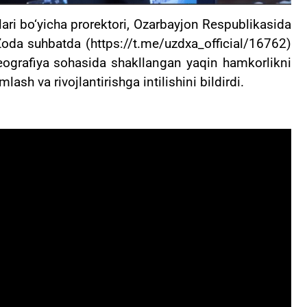
ari bo‘yicha prorektori, Ozarbayjon Respublikasida
oda suhbatda (https://t.me/uzdxa_official/16762)
eografiya sohasida shakllangan yaqin hamkorlikni
ash va rivojlantirishga intilishini bildirdi.