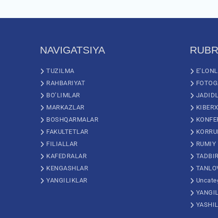
NAVIGATSIYA
RUBR
TUZILMA
E’LON
RAHBARIYAT
FOTOG
BO’LIMLAR
JADID
MARKAZLAR
KIBERX
BOSHQARMALAR
KONFE
FAKULTETLAR
KORRU
FILIALLAR
RUMIY
KAFEDRALAR
TADBI
KENGASHLAR
TANLO
YANGILIKLAR
Uncate
YANGI
YASHI