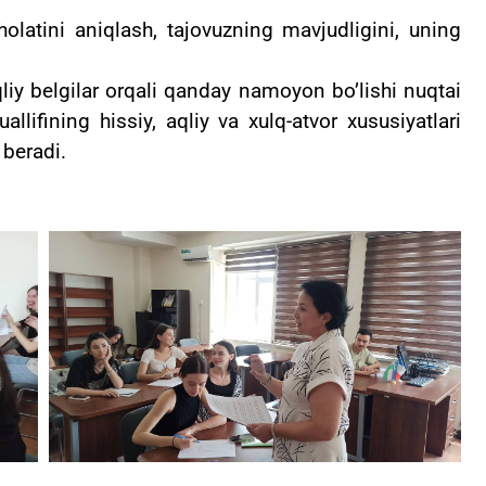
olatini aniqlash, tajovuzning mavjudligini, uning
qliy belgilar orqali qanday namoyon bo’lishi nuqtai
llifining hissiy, aqliy va xulq-atvor xususiyatlari
 beradi.