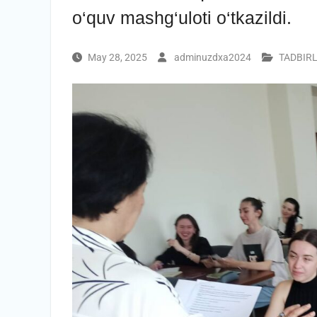
o‘quv mashg‘uloti o‘tkazildi.
May 28, 2025
adminuzdxa2024
TADBIR