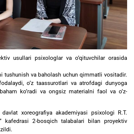
iv usullari psixologlar va o’qituvchilar orasida
kni tushunish va baholash uchun qimmatli vositadir.
fodalaydi, o’z taassurotlari va atrofdagi dunyoga
baham ko’radi va ongsiz materialni faol va o’z-
 davlat xoreografiya akademiyasi psixologi R.T.
 kafedrasi 2-bosqich talabalari bilan proyektiv
ildi.