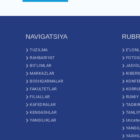
NAVIGATSIYA
RUBR
TUZILMA
E’LON
RAHBARIYAT
FOTOG
BO’LIMLAR
JADID
MARKAZLAR
KIBERX
BOSHQARMALAR
KONFE
FAKULTETLAR
KORRU
FILIALLAR
RUMIY
KAFEDRALAR
TADBI
KENGASHLAR
TANLO
YANGILIKLAR
Uncate
YANGI
YASHI