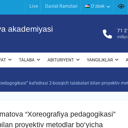
Live
Davlat Ramzlari
Oʻzbek
iya akademiyasi
71 2
milli
YAT
TALABA
ABITURIYENT
YANGILIKLAR
dagogikasi” kafedrasi 2-bosqich talabalari bilan proyektiv meto
lmatova “Xoreografiya pedagogikasi”
bilan proyektiv metodlar bo‘yicha