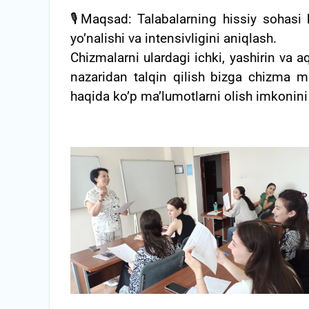
🎙Maqsad: Talabalarning hissiy sohasi h
yo’nalishi va intensivligini aniqlash.
Chizmalarni ulardagi ichki, yashirin va a
nazaridan talqin qilish bizga chizma mua
haqida ko’p ma’lumotlarni olish imkonini