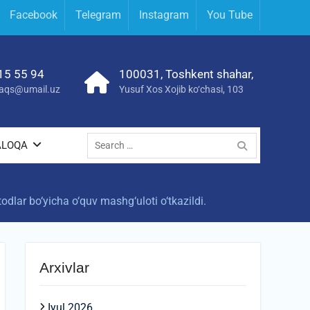
Facebook
Telegram
Instagram
You Tube
15 55 94
100031, Toshkent shahar,
yraqs@umail.uz
Yusuf Xos Xojib ko‘chasi, 103
Search
ALOQA
for:
dlar bo‘yicha o‘quv mashg‘uloti o‘tkazildi.
Arxivlar
Iyul 2026