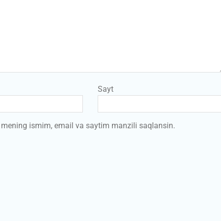
Sayt
a mening ismim, email va saytim manzili saqlansin.