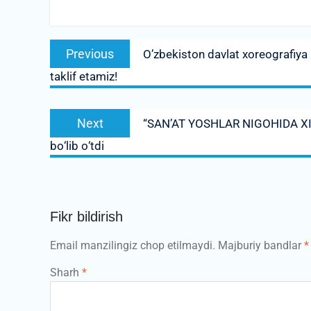
Post
Previous
Previous
O’zbekiston davlat xoreografiya 
menyusi
post:
taklif etamiz!
Next
Next
“SAN’AT YOSHLAR NIGOHIDA XIV”
post:
bо‘lib о‘tdi
Fikr bildirish
Email manzilingiz chop etilmaydi.
Majburiy bandlar
*
Sharh
*