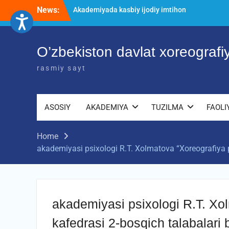
Akademiyada kasbiy ijodiy imtihon
Skip
News:
jarayonlari
to
O’ZBEKISTON DAVLAT XOREOGRAFIYA
content
AKADEMIYASIDA о‘tkazilgan kasbiy
(ijodiy) imtihonlarning natijalari
O’zbekiston davlat xoreograf
Diqqat e’lon!
rasmiy sayt
ASOSIY
AKADEMIYA
TUZILMA
FAOLI
Home
akademiyasi psixologi R.T. Xolmatova “Xoreografiya pe
akademiyasi psixologi R.T. Xo
kafedrasi 2-bosqich talabalari 