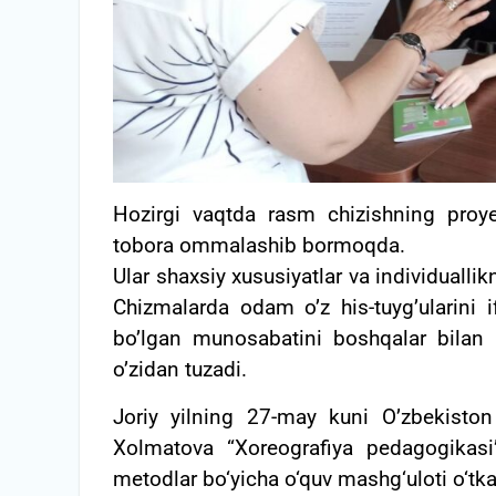
Hozirgi vaqtda rasm chizishning proyekt
tobora ommalashib bormoqda.
Ular shaxsiy xususiyatlar va individualli
Chizmalarda odam o’z his-tuyg’ularini i
bo’lgan munosabatini boshqalar bilan 
o’zidan tuzadi.
Joriy yilning 27-may kuni O’zbekiston
Xolmatova “Xoreografiya pedagogikasi”
metodlar bo‘yicha o‘quv mashg‘uloti o‘tkaz