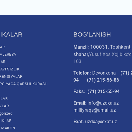
IKALAR
BOG’LANISH
100031, Toshkent
Manzil:
LAR
shahar,
Yusuf Xos Xojib ko‘c
ALEREYA
103
LAR
AVFSIZLIK
Telefon:
Devonxona
(
71) 
RENSIYALAR
94
(71) 215-56-86
PSIYAGA QARSHI KURASH
Faks: (71) 215-55-94
RLAR
Email
: info@uzdxa.uz
VLAR
milliyraqs@umail.uz
gorized
LIKLAR
Exat:
uzdxa@exat.uz
L MAKON